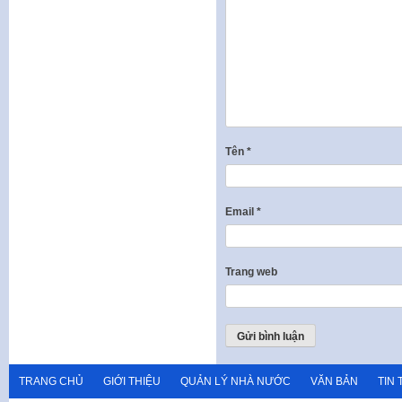
Tên
*
Email
*
Trang web
TRANG CHỦ
GIỚI THIỆU
QUẢN LÝ NHÀ NƯỚC
VĂN BẢN
TIN 