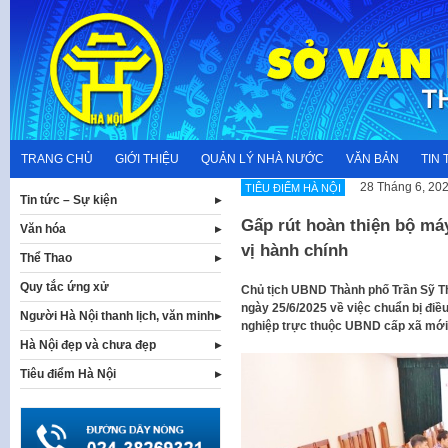
Skip
to
content
TRANG CHỦ
GIỚI THIỆU
QUẢN LÝ NHÀ NƯỚC
VĂN BẢN
TIN 
28 Tháng 6, 20
TIÊU ĐIỂM HÀ NỘI
Tin tức – Sự kiện
Gấp rút hoàn thiện bộ má
Văn hóa
vị hành chính
Thể Thao
Quy tắc ứng xử
Chủ tịch UBND Thành phố Trần Sỹ 
ngày 25/6/2025 về việc chuẩn bị điề
Người Hà Nội thanh lịch, văn minh
nghiệp trực thuộc UBND cấp xã mới
Hà Nội đẹp và chưa đẹp
Tiêu điểm Hà Nội