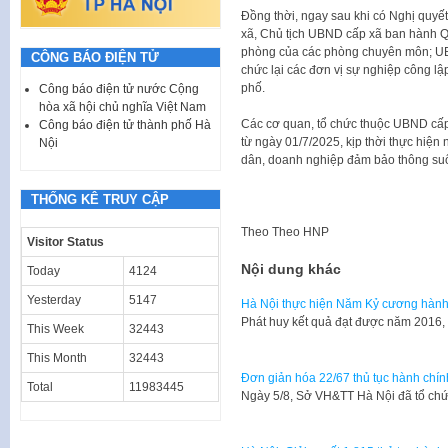
Đồng thời, ngay sau khi có Nghị quy
xã, Chủ tịch UBND cấp xã ban hành 
phòng của các phòng chuyên môn; UB
CÔNG BÁO ĐIỆN TỬ
chức lại các đơn vị sự nghiệp công 
phố.
Công báo điện tử nước Cộng
hòa xã hội chủ nghĩa Việt Nam
Các cơ quan, tổ chức thuộc UBND cấp 
Công báo điện tử thành phố Hà
từ ngày 01/7/2025, kịp thời thực hiện 
Nội
dân, doanh nghiệp đảm bảo thông suố
THỐNG KÊ TRUY CẬP
Theo
Theo HNP
Visitor Status
Nội dung khác
Today
4124
Yesterday
5147
Hà Nội thực hiện Năm Kỷ cương hành
Phát huy kết quả đạt được năm 2016, 
This Week
32443
This Month
32443
Đơn giản hóa 22/67 thủ tục hành chín
Total
11983445
Ngày 5/8, Sở VH&TT Hà Nội đã tổ chứ