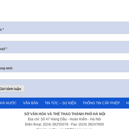
ên
*
ail
*
ang web
NHÀ NƯỚC
VĂN BẢN
TIN TỨC – SỰ KIỆN
THÔNG TIN CẤP PHÉP
H
SỞ VĂN HÓA VÀ THỂ THAO THÀNH PHỐ HÀ NỘI
Địa chỉ: Số 47 Hàng Dầu - Hoàn Kiếm - Hà Nội
Điện thoại: (024) 38255078 - Fax: (024) 38247600