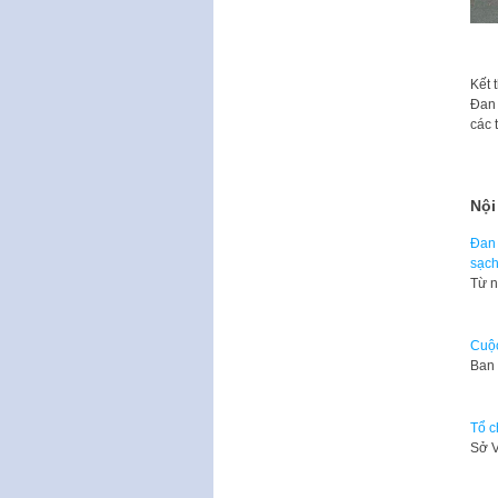
Kết 
Đan 
các 
Nội
Đan 
sạch
Từ n
Cuộc
Ban 
Tổ c
Sở V