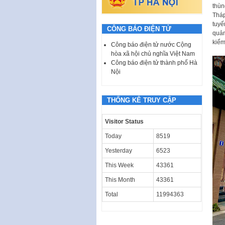
thùn
Tháp
tuyế
CÔNG BÁO ĐIỆN TỬ
quản
kiểm
Công báo điện tử nước Cộng
hòa xã hội chủ nghĩa Việt Nam
Công báo điện tử thành phố Hà
Nội
THỐNG KÊ TRUY CẬP
Visitor Status
Today
8519
Yesterday
6523
This Week
43361
This Month
43361
Total
11994363