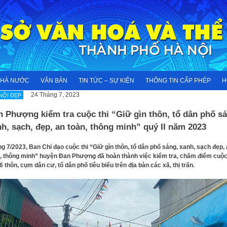
NHÀ NƯỚC
VĂN BẢN
TIN TỨC – SỰ KIỆN
THÔNG TIN CẤP PHÉP
H
24 Tháng 7, 2023
NỘI ĐẸP
 Phượng kiểm tra cuộc thi “Giữ gìn thôn, tổ dân phố sá
h, sạch, đẹp, an toàn, thông minh” quý II năm 2023
g 7/2023, Ban Chỉ đạo cuộc thi “Giữ gìn thôn, tổ dân phố sáng, xanh, sạch đẹp,
, thông minh” huyện Đan Phượng đã hoàn thành việc kiểm tra, chấm điểm cuộc 
16 thôn, cụm dân cư, tổ dân phố tiêu biểu trên địa bàn các xã, thị trấn.