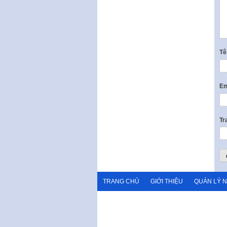
T
Em
Tr
TRANG CHỦ
GIỚI THIỆU
QUẢN LÝ 