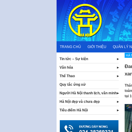
Skip
to
content
TRANG CHỦ
GIỚI THIỆU
QUẢN LÝ 
HÀ 
Tin tức – Sự kiện
Đan
Văn hóa
xan
Thể Thao
Quy tắc ứng xử
Thán
toàn
Người Hà Nội thanh lịch, văn minh
tại 
Hà Nội đẹp và chưa đẹp
Tiêu điểm Hà Nội