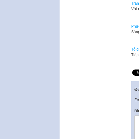
Tran
Với 
Phườ
Sáng
Tổ c
Tiếp
Để
Em
Bì