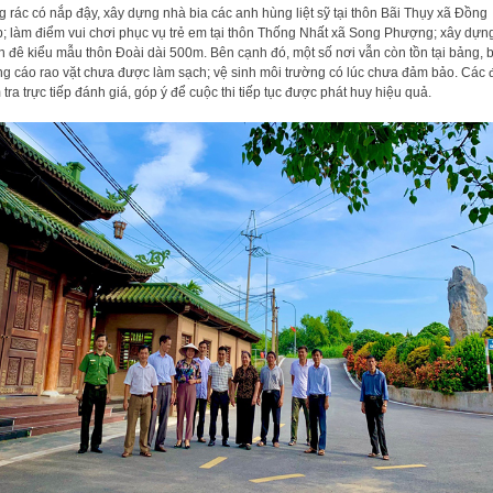
g rác có nắp đậy, xây dựng nhà bia các anh hùng liệt sỹ tại thôn Bãi Thụy xã Đồng
; làm điểm vui chơi phục vụ trẻ em tại thôn Thống Nhất xã Song Phượng; xây dựn
n đê kiểu mẫu thôn Đoài dài 500m. Bên cạnh đó, một số nơi vẫn còn tồn tại bảng, 
g cáo rao vặt chưa được làm sạch; vệ sinh môi trường có lúc chưa đảm bảo. Các
 tra trực tiếp đánh giá, góp ý để cuộc thi tiếp tục được phát huy hiệu quả.