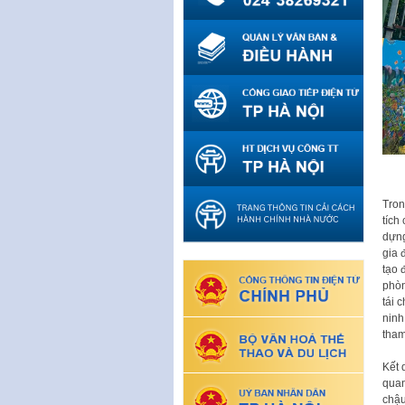
Tron
tích
dựng
gia 
tạo 
phòn
tái 
ninh
tham
Kết 
quan
chậu