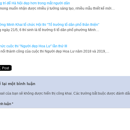
g trí để Hà Nội đẹp hơn trong mắt người dân
mong muốn nhận được nhiều ý tưởng sáng tạo, nhiều mẫu thiết kế mới…
ng Minh Khai tổ chức Hội thi “Tổ trưởng tổ dân phố thân thiện”
 ngày 21/5, 6 thí sinh là tổ trưởng 6 tổ dân phố phường Minh…
hức cuộc thi “Người đẹp Hoa Lư” lần thứ III
 nối thành công của cuộc thi Người đẹp Hoa Lư năm 2018 và 2019,…
 lại một bình luận
ail của bạn sẽ không được hiển thị công khai.
Các trường bắt buộc được đánh d
nh luận
*