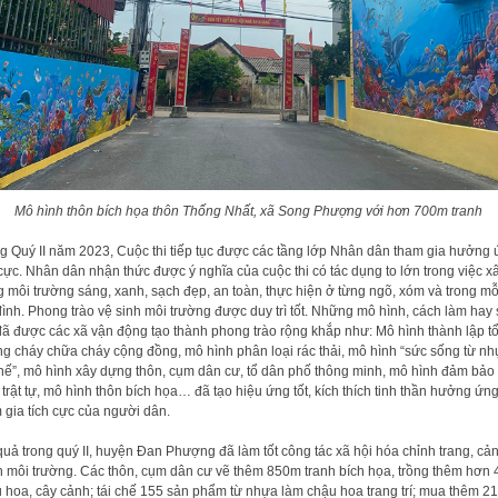
Mô hình thôn bích họa thôn Thống Nhất, xã Song Phượng với hơn 700m tranh
g Quý II năm 2023, Cuộc thi tiếp tục được các tầng lớp Nhân dân tham gia hưởng
 cực. Nhân dân nhận thức được ý nghĩa của cuộc thi có tác dụng to lớn trong việc x
 môi trường sáng, xanh, sạch đẹp, an toàn, thực hiện ở từng ngõ, xóm và trong mỗ
đình. Phong trào vệ sinh môi trường được duy trì tốt. Những mô hình, cách làm hay
đã được các xã vận động tạo thành phong trào rộng khắp như: Mô hình thành lập t
g cháy chữa cháy cộng đồng, mô hình phân loại rác thải, mô hình “sức sống từ n
chế”, mô hình xây dựng thôn, cụm dân cư, tổ dân phố thông minh, mô hình đảm bảo
 trật tự, mô hình thôn bích họa… đã tạo hiệu ứng tốt, kích thích tinh thần hưởng ứng
 gia tích cực của người dân.
quả trong quý II, huyện Đan Phượng đã làm tốt công tác xã hội hóa chỉnh trang, cả
 môi trường. Các thôn, cụm dân cư vẽ thêm 850m tranh bích họa, trồng thêm hơn 
 hoa, cây cảnh; tái chế 155 sản phẩm từ nhựa làm chậu hoa trang trí; mua thêm 2