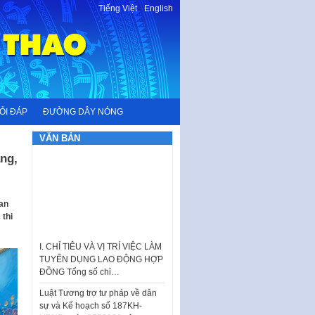
Tiếng Việt
-
English
ỎI ĐÁP
ĐƯỜNG DÂY NÓNG
VĂN BẢN
ng,
 an
thi
I. CHỈ TIÊU VÀ VỊ TRÍ VIỆC LÀM
TUYỂN DỤNG LAO ĐỘNG HỢP
ĐỒNG Tổng số chỉ…
Luật Tương trợ tư pháp về dân
sự và Kế hoạch số 187KH-
UBND ngày 0752026 của
UBND…