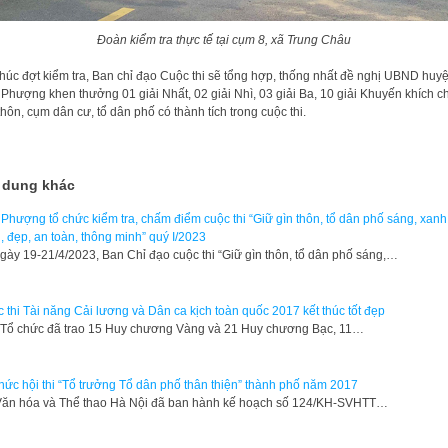
Đoàn kiểm tra thực tế tại cụm 8, xã Trung Châu
thúc đợt kiểm tra, Ban chỉ đạo Cuộc thi sẽ tổng hợp, thống nhất đề nghị UBND huy
Phượng khen thưởng 01 giải Nhất, 02 giải Nhì, 03 giải Ba, 10 giải Khuyến khích c
thôn, cụm dân cư, tổ dân phố có thành tích trong cuộc thi.
 dung khác
Phượng tổ chức kiểm tra, chấm điểm cuộc thi “Giữ gìn thôn, tổ dân phố sáng, xanh
, đẹp, an toàn, thông minh” quý I/2023
gày 19-21/4/2023, Ban Chỉ đạo cuộc thi “Giữ gìn thôn, tổ dân phố sáng,…
 thi Tài năng Cải lương và Dân ca kịch toàn quốc 2017 kết thúc tốt đẹp
Tổ chức đã trao 15 Huy chương Vàng và 21 Huy chương Bạc, 11…
hức hội thi “Tổ trưởng Tổ dân phố thân thiện” thành phố năm 2017
ăn hóa và Thể thao Hà Nội đã ban hành kế hoạch số 124/KH-SVHTT…