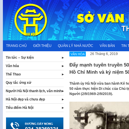
Skip
to
content
TRANG CHỦ
GIỚI THIỆU
QUẢN LÝ NHÀ NƯỚC
VĂN BẢN
TIN 
26 Tháng 6, 2019
VĂN HÓA
Tin tức – Sự kiện
Đẩy mạnh tuyên truyền 50
Văn hóa
Hồ Chí Minh và kỷ niệm 
Thể Thao
Quy tắc ứng xử
Thành ủy Hà Nội vừa ban hành Kế ho
50 năm thực hiện Di chúc của Chủ t
Người Hà Nội thanh lịch, văn minh
Người (2/9/1969-2/9/2019).
Hà Nội đẹp và chưa đẹp
Tiêu điểm Hà Nội