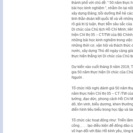
thành phố với chủ đề: “ 50 năm thực 
bài học kinh nghiệm ”, nhằm ôn lại nộ
xây dựng Đảng; bồi dưỡng thế hệ các
tinh thần đoàn kết quốc tế và về những
rõ giá trị lý luận, thực tiễn sâu sắc 
Di chúc của Chủ tịch Hồ Chí Minh; liê
hiện Chỉ thị 05 – CT/TW của Bộ Chính t
những bài học kinh nghiệm trong việc 
những thời cơ, vận hội và thách thức 
nước, xây dựng Thủ đô ngày càng giàu
thực hiện thắng lợi Di chúc của Chủ t
Dự kiến vào cuối tháng 8 năm 2019, 
gia 50 năm thực hiện Di chúc của Ch
Người .
Tổ chức Hội nghị đánh giá 50 năm thự
năm thực hiện Chỉ thị 05 – CT /TW của
tưởng, đạo đức, phong cách Hồ Chí M
đô, tôn vinh, biểu dương, khen thưởng g
điển hình tiêu biểu trong học tập và 
Tổ chức các hoạt động như: Triển lãm
công , . . . tạo điều kiện để đông đảo
vô hạn đối với Bác Hồ kính yêu, lòng t