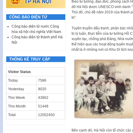
theo tư tưởng, đạo đức, phong cách H
đô Hà Nội được UNESCO vinh danh “T
Thủ đô, chủ đề năm 2019 của thành ph
CÔNG BÁO ĐIỆN TỬ
trị”.
Công báo điện tử nước Cộng
Tuyên truyền đấu tranh, phản bác những
hòa xã hội chủ nghĩa Việt Nam
trị lý luận, thực tiễn của tư tưởng Hồ 
Công báo điện tử thành phố Hà
xuyên tạc, chống phá Đảng, Nhà nước;
Nội
thể hiện qua các hoạt động tuyên truy
nhất là ở những nơi có Khu Di tích lư
THỐNG KÊ TRUY CẬP
Visitor Status
Today
7586
Yesterday
9020
This Week
43862
This Month
51448
Total
12002450
Bên cạnh đó, Hà Nội còn tổ chức các đ