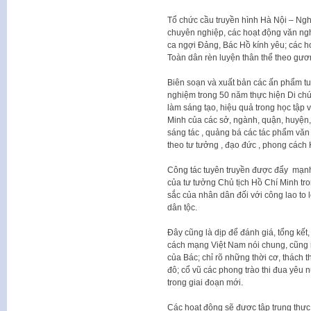
Tổ chức cầu truyền hình Hà Nội – Ngh
chuyên nghiệp, các hoạt động văn ng
ca ngợi Đảng, Bác Hồ kính yêu; các ho
Toàn dân rèn luyện thân thể theo gươn
Biên soạn và xuất bản các ấn phẩm tu
nghiệm trong 50 năm thực hiện Di chú
làm sáng tạo, hiệu quả trong học tập 
Minh của các sở, ngành, quận, huyện,
sáng tác , quảng bá các tác phẩm văn 
theo tư tưởng , đạo đức , phong cách 
Công tác tuyên truyền được đẩy mạnh n
của tư tưởng Chủ tịch Hồ Chí Minh tron
sắc của nhân dân đối với công lao t
dân tộc.
Đây cũng là dịp để đánh giá, tổng kết
cách mạng Việt Nam nói chung, cũng 
của Bác; chỉ rõ những thời cơ, thách 
đô; cổ vũ các phong trào thi đua yêu n
trong giai đoạn mới.
Các hoạt động sẽ được tập trung thực 