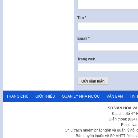
Tên
*
Email
*
Trang web
TRANG CHỦ
GIỚI THIỆU
QUẢN LÝ NHÀ NƯỚC
VĂN BẢN
TIN 
SỞ VĂN HÓA VÀ
Địa chỉ: Số 47
Điện thoại: (024
Email: va
Chịu trách nhiệm phát ngôn và quản lý nộ
Bản quyền thuộc về Sở VHTT. Yêu cầu 