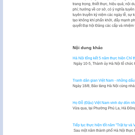
trang trọng, thiết thực, hiệu quả; nội
phí; hướng về cơ sở, có ý nghĩa tuyên 
tuyên truyền kỷ niệm các ngày lễ, sự k
tạo không khí phấn khởi, đẩy mạnh pho
quyết Đại hội Đảng các cấp và nhiệm v
Nội dung khác
Hà Nội tổng kết 5 năm thực hiện Chỉ t
Ngày 10-5, Thành ủy Hà Nội tổ chức 
Tranh dân gian Việt Nam - những dấu 
Ngày 18/8, Bảo tàng Hà Nội cùng nh
Họ Đỗ (Đậu) Việt Nam vinh dự đón nh
Vừa qua, tại Phường Phú La, Hà Đôn
Tiếp tục thực hiện tốt năm "Trật tự và 
Sau một năm thành phố Hà Nội thực h