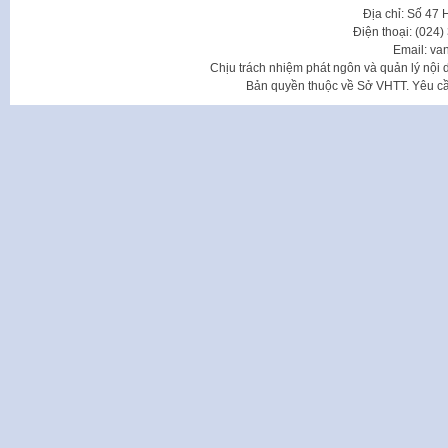
Địa chỉ: Số 47
Điện thoại: (024
Email: va
Chịu trách nhiệm phát ngôn và quản lý nộ
Bản quyền thuộc về Sở VHTT. Yêu cầu 