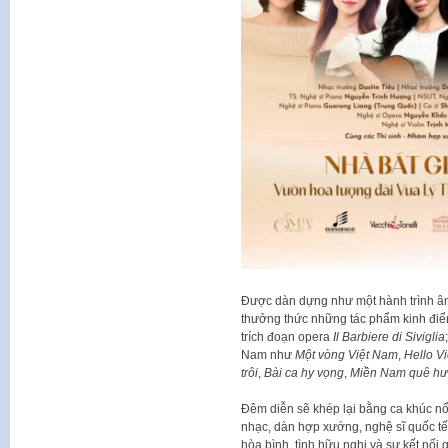
Được dàn dựng như một hành trình âm
thưởng thức những tác phẩm kinh điể
trích đoạn opera
Il Barbiere di Siviglia
Nam như
Một vòng Việt Nam
,
Hello V
trôi
,
Bài ca hy vọng
,
Miền Nam quê hươ
Đêm diễn sẽ khép lại bằng ca khúc nổ
nhạc, dàn hợp xướng, nghệ sĩ quốc tế v
hòa bình, tình hữu nghị và sự kết nối