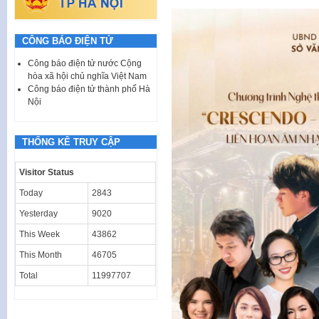
CÔNG BÁO ĐIỆN TỬ
Công báo điện tử nước Cộng
hòa xã hội chủ nghĩa Việt Nam
Công báo điện tử thành phố Hà
Nội
THỐNG KÊ TRUY CẬP
Visitor Status
Today
2843
Yesterday
9020
This Week
43862
This Month
46705
Total
11997707