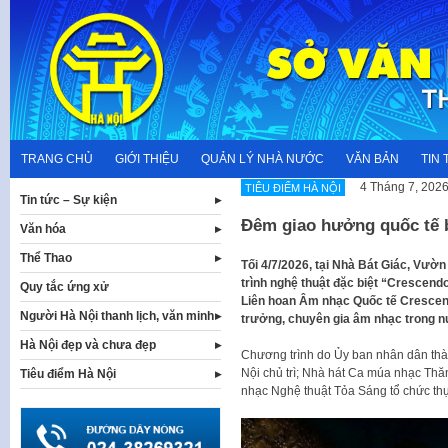
Skip
to
content
TRANG CHỦ
GIỚI THIỆU
QUẢN LÝ NHÀ NƯỚC
VĂN BẢN
TIN 
4 Tháng 7, 202
TIÊU ĐIỂM HÀ NỘI
Tin tức – Sự kiện
Đêm giao hưởng quốc tế 
Văn hóa
Thể Thao
Tối 4/7/2026, tại Nhà Bát Giác, Vườ
trình nghệ thuật đặc biệt “Crescend
Quy tắc ứng xử
Liên hoan Âm nhạc Quốc tế Crescend
Người Hà Nội thanh lịch, văn minh
trưởng, chuyên gia âm nhạc trong n
Hà Nội đẹp và chưa đẹp
Chương trình do Ủy ban nhân dân thà
Nội chủ trì; Nhà hát Ca múa nhạc Th
Tiêu điểm Hà Nội
nhạc Nghệ thuật Tỏa Sáng tổ chức thự