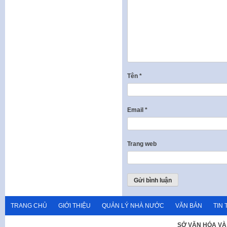
Tên
*
Email
*
Trang web
TRANG CHỦ
GIỚI THIỆU
QUẢN LÝ NHÀ NƯỚC
VĂN BẢN
TIN 
SỞ VĂN HÓA VÀ