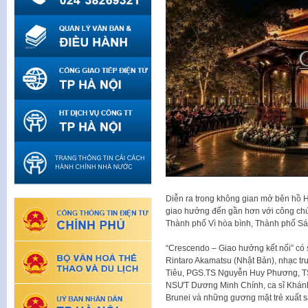
Diễn ra trong không gian mở bên hồ 
giao hưởng đến gần hơn với công chú
Thành phố Vì hòa bình, Thành phố Sán
“Crescendo – Giao hưởng kết nối” có 
Rintaro Akamatsu (Nhật Bản), nhạc tr
Tiêu, PGS.TS Nguyễn Huy Phương, TS
NSƯT Dương Minh Chính, ca sĩ Khánh 
Brunei và những gương mặt trẻ xuất s