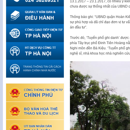
13.1.2017 – 23.1.2017, có nhiều ý kiến
chưa được sự thống nhất của UBND 
Thông báo ghi: “UBND quận Hoàn Kiếm
sự phù hợp và đã chỉ đạo đơn vị tư vấ
án đầu tư”.
Trước đó, ‘Tuyến phố ghi danh’ được 
phía Tây trục phố Đinh Tiên Hoàng nằ
Nghi môn đền Bà Kiệu. ‘Tuyến phố gh
nghệ sĩ, nhà khoa học nhà nghiên cứu