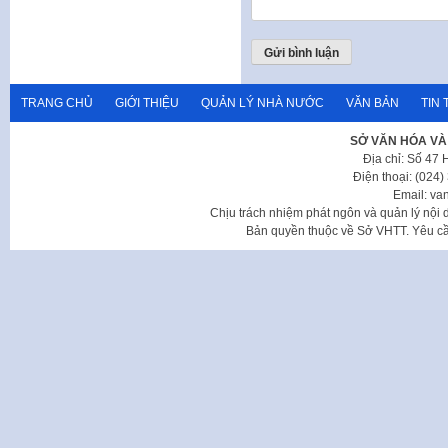
TRANG CHỦ
GIỚI THIỆU
QUẢN LÝ NHÀ NƯỚC
VĂN BẢN
TIN 
SỞ VĂN HÓA VÀ
Địa chỉ: Số 47
Điện thoại: (024
Email: va
Chịu trách nhiệm phát ngôn và quản lý nộ
Bản quyền thuộc về Sở VHTT. Yêu cầu 