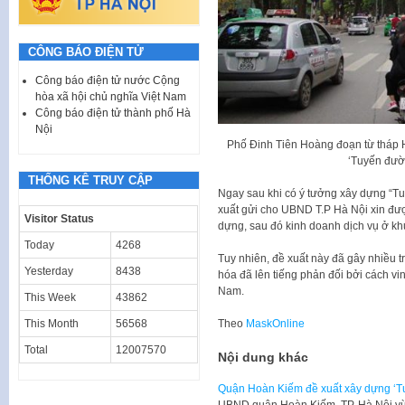
CÔNG BÁO ĐIỆN TỬ
Công báo điện tử nước Cộng
hòa xã hội chủ nghĩa Việt Nam
Công báo điện tử thành phố Hà
Nội
Phố Đinh Tiên Hoàng đoạn từ tháp
‘Tuyến đườn
THỐNG KÊ TRUY CẬP
Ngay sau khi có ý tưởng xây dựng “T
xuất gửi cho UBND T.P Hà Nội xin đượ
Visitor Status
dựng, sau đó kinh doanh dịch vụ ở kh
Today
4268
Tuy nhiên, đề xuất này đã gây nhiều t
Yesterday
8438
hóa đã lên tiếng phản đối bởi cách v
Nam.
This Week
43862
This Month
56568
Theo
MaskOnline
Total
12007570
Nội dung khác
Quận Hoàn Kiếm đề xuất xây dựng ‘
UBND quận Hoàn Kiếm, TP. Hà Nội vừ