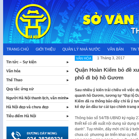
Skip
to
content
TRANG CHỦ
GIỚI THIỆU
QUẢN LÝ NHÀ NƯỚC
VĂN BẢN
TIN 
1 Tháng 3, 2017
VĂN HÓA
Tin tức – Sự kiện
Quận Hoàn Kiếm bỏ đề xuấ
Văn hóa
phố đi bộ hồ Gươm
Thể Thao
Quy tắc ứng xử
Sau nhiều ý kiến trái chiều về việc
quanh hồ Gươm, tương tự “Đại lộ 
Người Hà Nội thanh lịch, văn minh
Kiếm đã ra thông báo đây chỉ là ý t
kế dự án đầu tư cải tạo chỉnh trang
Hà Nội đẹp và chưa đẹp
Tiêu điểm Hà Nội
Thông báo số 54/TB-UBND ký ngày 27/2
thiết kế có đề xuất nội dung sử dụng
danh”. Tuy nhiên, đây mới chỉ là ý tưở
chưa có phương án triển khai cụ thể.