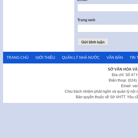
Trang web
TRANG CHỦ
GIỚI THIỆU
QUẢN LÝ NHÀ NƯỚC
VĂN BẢN
TIN 
SỞ VĂN HÓA VÀ
Địa chỉ: Số 47
Điện thoại: (024
Email: va
Chịu trách nhiệm phát ngôn và quản lý nộ
Bản quyền thuộc về Sở VHTT. Yêu cầu 