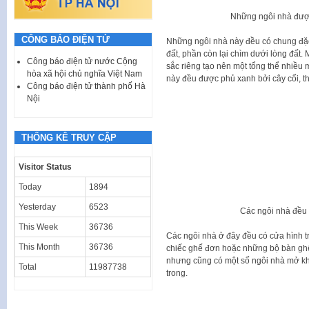
Những ngôi nhà được
CÔNG BÁO ĐIỆN TỬ
Những ngôi nhà này đều có chung đặc
đất, phần còn lại chìm dưới lòng đất.
Công báo điện tử nước Cộng
sắc riêng tạo nên một tổng thể nhiều 
hòa xã hội chủ nghĩa Việt Nam
này đều được phủ xanh bởi cây cối, th
Công báo điện tử thành phố Hà
Nội
THỐNG KÊ TRUY CẬP
Visitor Status
Today
1894
Yesterday
6523
Các ngôi nhà đều 
This Week
36736
Các ngôi nhà ở đây đều có cửa hình t
This Month
36736
chiếc ghế đơn hoặc những bộ bàn ghế
nhưng cũng có một số ngôi nhà mở khó
Total
11987738
trong.