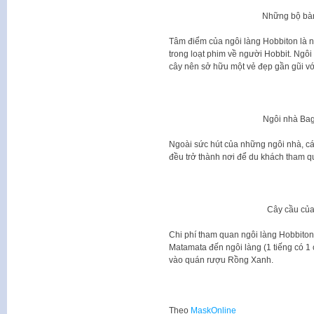
Những bộ bàn
Tâm điểm của ngôi làng Hobbiton là n
trong loạt phim về người Hobbit. Ngô
cây nên sở hữu một vẻ đẹp gần gũi vớ
Ngôi nhà Bag
Ngoài sức hút của những ngôi nhà, cá
đều trở thành nơi để du khách tham q
Cây cầu của
Chi phí tham quan ngôi làng Hobbiton
Matamata đến ngôi làng (1 tiếng có 1
vào quán rượu Rồng Xanh.
Theo
MaskOnline