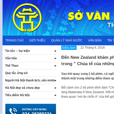
Skip
to
content
TRANG CHỦ
GIỚI THIỆU
QUẢN LÝ NHÀ NƯỚC
VĂN BẢN
TIN 
22 Tháng 9, 2016
ĐIỆN ẢNH
Tin tức – Sự kiện
Đến New Zealand khám ph
Văn hóa
trong ” Chúa tể của nhữn
Thể Thao
Quy tắc ứng xử
Sau khi quay xong 2 bộ phim, cả ngô
thành một trong những điểm tham qua
Người Hà Nội thanh lịch, văn minh
Bối cảnh cho 2 bộ phim đình đám “Chú
Hà Nội đẹp và chưa đẹp
làng Matamata ở New Zealand. Rất nh
Tiêu điểm Hà Nội
tham quan “nơi ăn chốn ở” của thế giớ