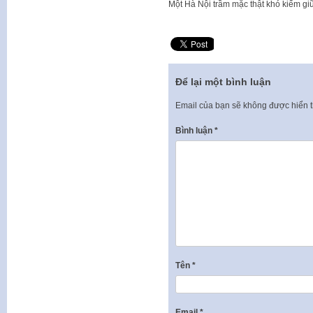
Một Hà Nội trầm mặc thật khó kiếm g
Để lại một bình luận
Email của bạn sẽ không được hiển t
Bình luận
*
Tên
*
Email
*