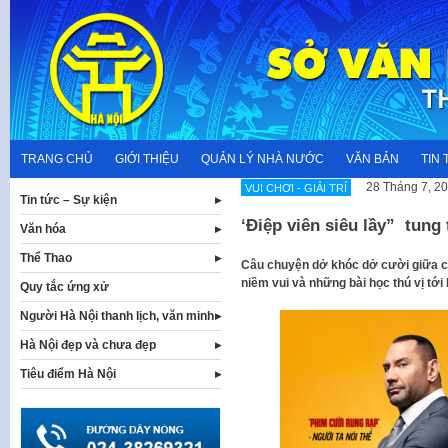
Skip
to
content
TRANG CHỦ
GIỚI THIỆU
QUẢN LÝ NHÀ NƯỚC
VĂN BẢN
TIN 
28 Tháng 7, 2
VUI CHƠI - GIẢI TRÍ
Tin tức – Sự kiện
‘Điệp viên siêu lầy” tung 
Văn hóa
Thể Thao
Câu chuyện dở khóc dở cười giữa cặ
niềm vui và những bài học thú vị tới 
Quy tắc ứng xử
Người Hà Nội thanh lịch, văn minh
Hà Nội đẹp và chưa đẹp
Tiêu điểm Hà Nội