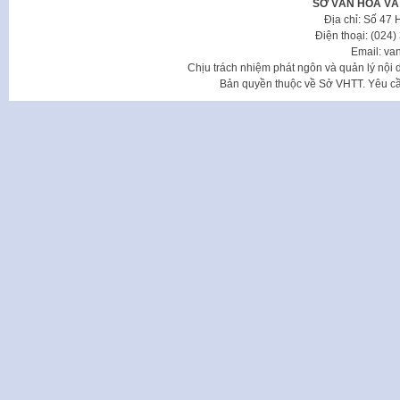
SỞ VĂN HÓA VÀ
Địa chỉ: Số 47
Điện thoại: (024
Email: va
Chịu trách nhiệm phát ngôn và quản lý nộ
Bản quyền thuộc về Sở VHTT. Yêu cầu 