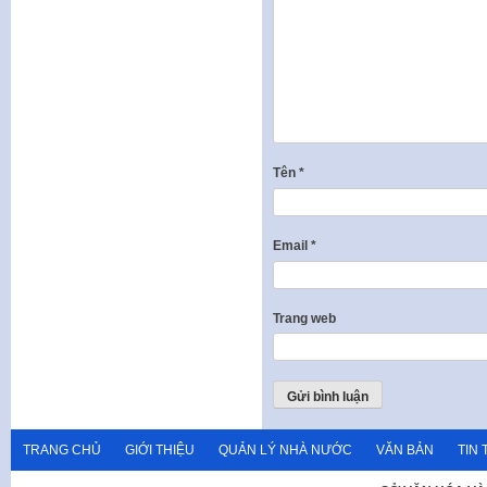
Tên
*
Email
*
Trang web
TRANG CHỦ
GIỚI THIỆU
QUẢN LÝ NHÀ NƯỚC
VĂN BẢN
TIN 