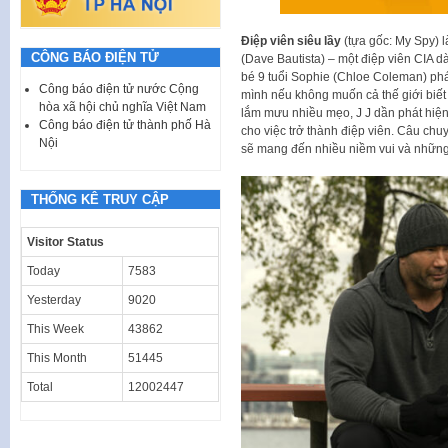
Điệp viên siêu lầy
(tựa gốc: My Spy) l
CÔNG BÁO ĐIỆN TỬ
(Dave Bautista) – một điệp viên CIA dà
bé 9 tuổi Sophie (Chloe Coleman) phát
Công báo điện tử nước Cộng
mình nếu không muốn cả thế giới biết
hòa xã hội chủ nghĩa Việt Nam
lắm mưu nhiều mẹo, J J dần phát hiện
Công báo điện tử thành phố Hà
cho việc trở thành điệp viên. Câu chuy
Nội
sẽ mang đến nhiều niềm vui và những b
THỐNG KÊ TRUY CẬP
Visitor Status
Today
7583
Yesterday
9020
This Week
43862
This Month
51445
Total
12002447