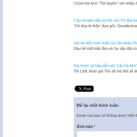
Chùm hài kịch “Tìm duyên” với nhiều 
Câu chuyện đầy sợ hãi của‘Trò đùa tử
‘Trò đùa tử thần’ (tựa gốc: Deadtect
Hai vở diễn mới nhất của sân khấu T
Dâu bể một kiếp tằm và Sự sắp đặt củ
Hài hước và hấp dẫn với “Lão hà tiện
Tối 13/8, khán giả Thủ đô Hà Nội sẽ 
Để lại một bình luận
Email của bạn sẽ không được hiển t
Bình luận
*