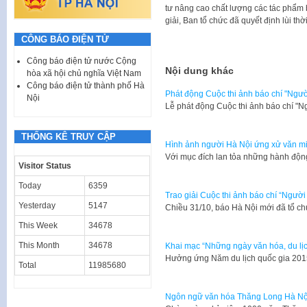
tư nâng cao chất lượng các tác phẩm
giải, Ban tổ chức đã quyết định lùi thờ
CÔNG BÁO ĐIỆN TỬ
Công báo điện tử nước Cộng
Nội dung khác
hòa xã hội chủ nghĩa Việt Nam
Công báo điện tử thành phố Hà
Phát động Cuộc thi ảnh báo chí "Ngườ
Nội
Lễ phát động Cuộc thi ảnh báo chí "
THỐNG KÊ TRUY CẬP
Hình ảnh người Hà Nội ứng xử văn min
Với mục đích lan tỏa những hành độn
Visitor Status
Today
6359
Trao giải Cuộc thi ảnh báo chí “Người
Yesterday
5147
Chiều 31/10, báo Hà Nội mới đã tổ chứ
This Week
34678
This Month
34678
Khai mạc “Những ngày văn hóa, du lị
​Hưởng ứng Năm du lịch quốc gia 2015,
Total
11985680
Ngôn ngữ văn hóa Thăng Long Hà Nộ