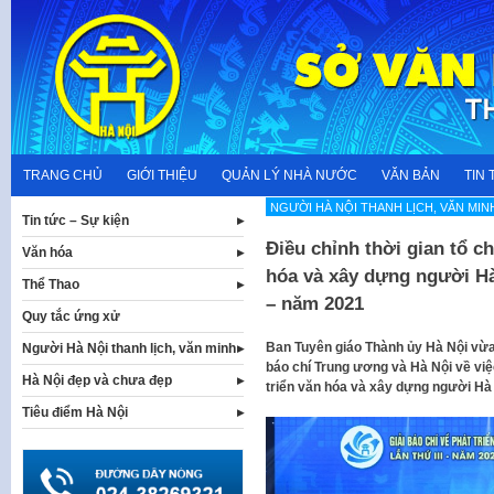
Skip
to
content
TRANG CHỦ
GIỚI THIỆU
QUẢN LÝ NHÀ NƯỚC
VĂN BẢN
TIN 
NGƯỜI HÀ NỘI THANH LỊCH, VĂN MIN
Tin tức – Sự kiện
Điều chỉnh thời gian tổ ch
Văn hóa
hóa và xây dựng người Hà 
Thể Thao
– năm 2021
Quy tắc ứng xử
Ban Tuyên giáo Thành ủy Hà Nội vừ
Người Hà Nội thanh lịch, văn minh
báo chí Trung ương và Hà Nội về việc
Hà Nội đẹp và chưa đẹp
triển văn hóa và xây dựng người Hà 
Tiêu điểm Hà Nội