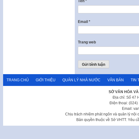
Tên
*
Email
*
Trang web
TRANG CHỦ
GIỚI THIỆU
QUẢN LÝ NHÀ NƯỚC
VĂN BẢN
TIN 
SỞ VĂN HÓA VÀ
Địa chỉ: Số 47
Điện thoại: (024
Email: va
Chịu trách nhiệm phát ngôn và quản lý nộ
Bản quyền thuộc về Sở VHTT. Yêu cầu 