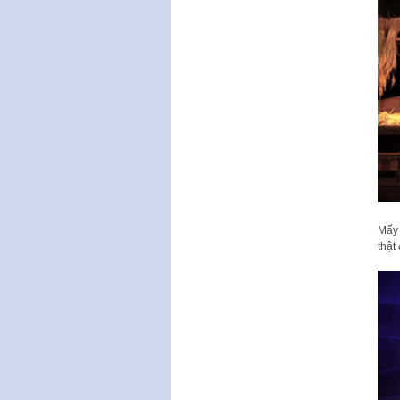
Mấy 
thật