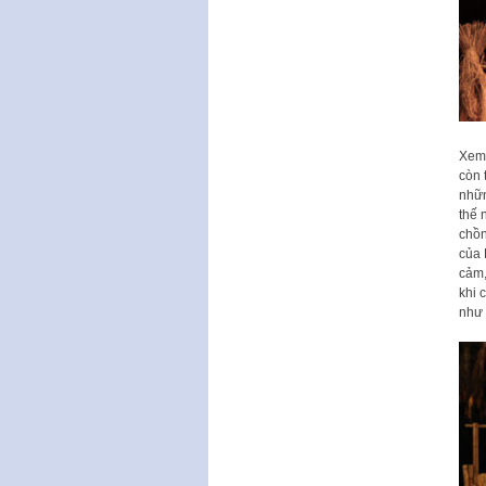
Xem 
còn 
nhữn
thế 
chồn
của 
cảm,
khi 
như 