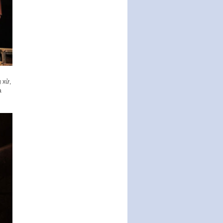
động của Chính phủ thực hiện
Nghị quyết số 02-NQ/TW ngày
17…
THÔNG BÁO Tuyển dụng lao
động hợp đồng theo Nghị định
số 111/2022/NĐ-CP ngày
30/12/2022 của Chính…
Sửa đổi, bổ sung một số điều
 xử,
của Thông tư số 320/2016/TT-
a
BTC của Bộ trưởng Bộ Tài…
Quy định về quản lý website
thương mại điện tử
Nghị quyết quy định điều kiện,
thủ tục tặng, thu hồi danh hiệu
"Công dân danh dự…
Nghị quyết quy định một số
chính sách thúc đẩy nghiên cứu
khoa học, phát triển công…
Nghị quyết công bố Nghị quyết
quy phạm pháp luật của HĐND
Thành phố triển khai thi…