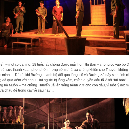
ến – một cô gái mới 18 tuổi, lấy chồng được mấy hôm thì Bân – chồng cô vào bộ đ
 trẻ, sức thanh xuân phơi phới nhưng sớm phải xa chồng khiến cho Thuyến không
 mình … Để rồi khi Bường, – anh bộ đội qua làng, cô và Bường đã nảy sinh tình 
ọ đã qua đêm với nhau. Hai người bị làng xóm, chính quyền đấu tố vì tội “hủ hóa”
g bà Muộn – mẹ chồng Thuyến đã lên tiếng bênh vực cho con dâu, vì một lý do: 
ứa cháu để trông cậy về sau này…