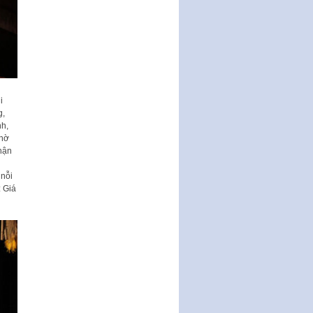
Nghị quyết ban hành quy chế
tiếp công dân của Thường trực
HĐND, đại biểu HĐND thành…
Nghị quyết về một số chính sách
ưu đãi, hỗ trợ phát triển hạ tầng,
tổ chức…
i
Nghị quyết quy định một số nội
g,
dung và định mức chi quản lý
nh,
hoạt động khoa…
chờ
hận
Quy định mức tiền phạt đối với
một số hành vi vi phạm hành
 nỗi
chính trong lĩnh…
: Giá
Phê duyệt Chương trình phát
triển kinh tế số và xã hội số giai
đoạn 2026 -…