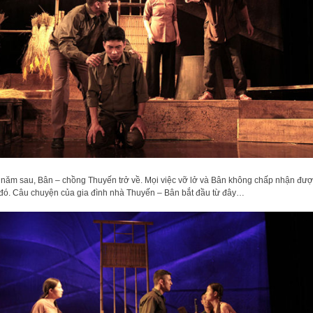
năm sau, Bân – chồng Thuyến trở về. Mọi việc vỡ lở và Bân không chấp nhận đượ
 đó. Câu chuyện của gia đình nhà Thuyến – Bân bắt đầu từ đây…