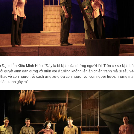
 Đạo diễn Kiều Minh Hiếu: “Đây là bi kịch của những người tốt. Trên cơ sở kịch b
tôi quyết định dàn dựng vở diễn với ý tưởng không lên án chiến tranh mà đi sâu và
 thác về con người, về cách ứng xử giữa con người với con người trước những mấ
hiến tranh gây ra”.