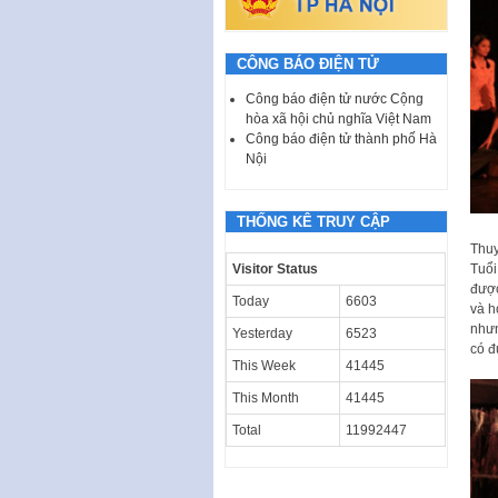
CÔNG BÁO ĐIỆN TỬ
Công báo điện tử nước Cộng
hòa xã hội chủ nghĩa Việt Nam
Công báo điện tử thành phố Hà
Nội
THỐNG KÊ TRUY CẬP
Thuy
Visitor Status
Tuổi
được
Today
6603
và h
nhưn
Yesterday
6523
có đ
This Week
41445
This Month
41445
Total
11992447