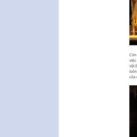
Còn 
việc
vật 
luôn
của