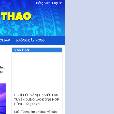
Tiếng Việt
-
English
ỎI ĐÁP
ĐƯỜNG DÂY NÓNG
VĂN BẢN
 hậu
ại
I. CHỈ TIÊU VÀ VỊ TRÍ VIỆC LÀM
TUYỂN DỤNG LAO ĐỘNG HỢP
ĐỒNG Tổng số chỉ…
Luật Tương trợ tư pháp về dân
sự và Kế hoạch số 187KH-
UBND ngày 0752026 của
UBND…