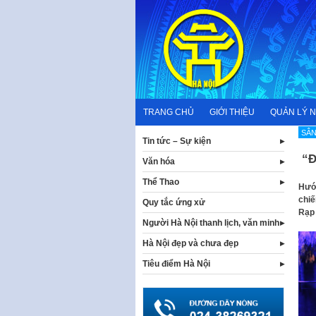
Skip
to
content
TRANG CHỦ
GIỚI THIỆU
QUẢN LÝ 
SÂN
Tin tức – Sự kiện
“Đi
Văn hóa
Thể Thao
Hướn
chiế
Quy tắc ứng xử
Rạp 
Người Hà Nội thanh lịch, văn minh
Hà Nội đẹp và chưa đẹp
Tiêu điểm Hà Nội