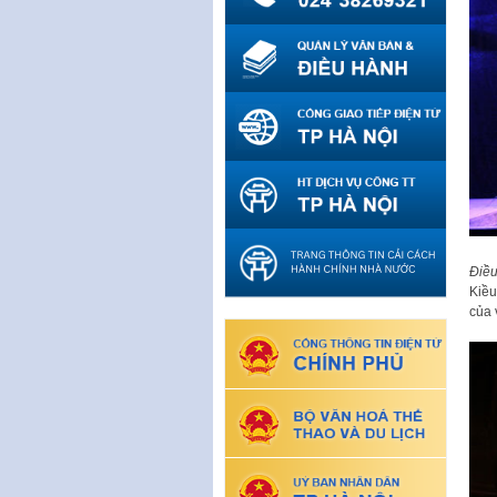
Điều
Kiều
của 