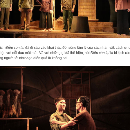
ịch
Điều còn lại
đã đi sâu vào khai thác đời sống tâm lý của các nhân vật, cách ứng
diện với nỗi đau mất mát. Và với những gì đã thể hiện, nói
Điều còn lại
là bi kịch củ
g người tốt như đạo diễn quả là không sai.