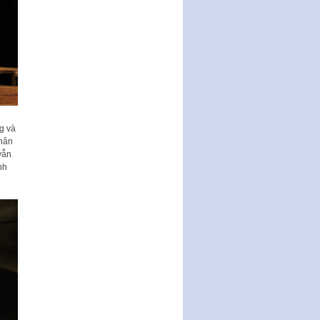
g và
nhân
vẫn
nh