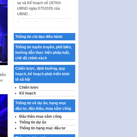
Ban hành Danh mục vị trí khai
thác quảng cáo trên địa bàn
thành phố Hà Nội
Kế hoạch Tổ chức Cuộc thi
chính luận về bảo vệ nền tảng tư
Thông tin chỉ đạo điều hành
tưởng của Đảng…
Thông tin tuyên truyền, phổ biến,
Công bố công khai dự toán kinh
hướng dẫn thực hiện pháp luật,
phí xây dựng pháp luật, hoàn
chế độ chính sách
thiện thể chế, chính…
Chiến lược, định hướng, quy
Quy định về nghiên cứu, ứng
hoạch, kế hoạch phát triển kinh
dụng khoa học, công nghệ, đổi
diễn
tế xã hội
mới sáng tạo và chuyển…
èo
Chiến lược
Quy định chi tiết và hướng dẫn
Kế hoạch
thi hành một số điều của Luật Lý
lịch tư…
Thông tin về dự án, hạng mục
đầu tư, đấu thầu, mua sắm công
Sửa đổi, bổ sung một số nội
dung tại Nghị quyết số 30/NQ-
Đấu thầu mua sắm công
CP ngày 24 tháng 02…
Thông tin dự án
Thông tin hạng mục đầu tư
Ban hành Chương trình hành
động của Chính phủ thực hiện