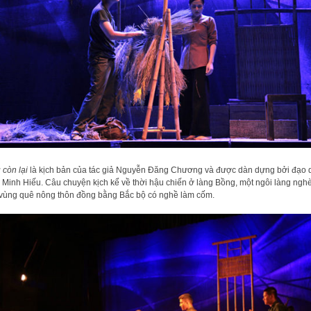
 còn lại
là kịch bản của tác giả Nguyễn Đăng Chương và được dàn dựng bởi đạo 
 Minh Hiếu. Câu chuyện kịch kể về thời hậu chiến ở làng Bồng, một ngôi làng ngh
vùng quê nông thôn đồng bằng Bắc bộ có nghề làm cốm.