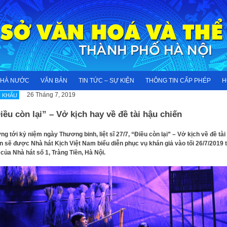
NHÀ NƯỚC
VĂN BẢN
TIN TỨC – SỰ KIỆN
THÔNG TIN CẤP PHÉP
H
26 Tháng 7, 2019
 KHẤU
ều còn lại” – Vở kịch hay về đề tài hậu chiến
g tới kỷ niệm ngày Thương binh, liệt sĩ 27/7, “Điều còn lại” – Vở kịch về đề tài
n sẽ được Nhà hát Kịch Việt Nam biểu diễn phục vụ khán giả vào tối 26/7/2019 t
của Nhà hát số 1, Tràng Tiền, Hà Nội.