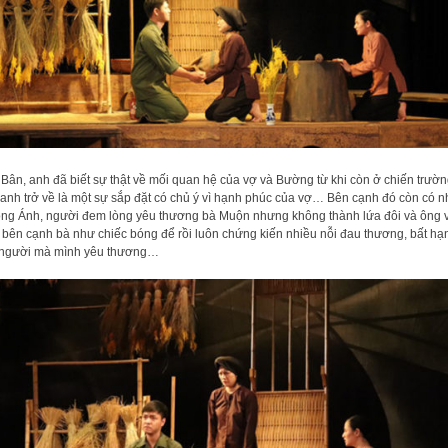
Bân, anh đã biết sự thật về mối quan hệ của vợ và Bường từ khi còn ở chiến trườn
 anh trở về là một sự sắp đặt có chủ ý vì hạnh phúc của vợ… Bên cạnh đó còn có 
ông Ánh, người đem lòng yêu thương bà Muộn nhưng không thành lứa đôi và ông 
 bên cạnh bà như chiếc bóng để rồi luôn chứng kiến nhiều nỗi đau thương, bất hạ
 người mà mình yêu thương…