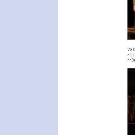
Vở k
đối 
nhữn