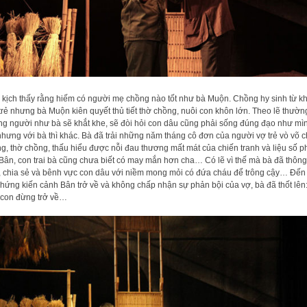
kịch thấy rằng hiếm có người mẹ chồng nào tốt như bà Muộn. Chồng hy sinh từ kh
trẻ nhưng bà Muộn kiên quyết thủ tiết thờ chồng, nuôi con khôn lớn. Theo lẽ thườn
g người như bà sẽ khắt khe, sẽ đòi hỏi con dâu cũng phải sống đúng đạo như mì
nhưng với bà thì khác. Bà đã trải những năm tháng cô đơn của người vợ trẻ vò võ 
g, thờ chồng, thấu hiểu được nỗi đau thương mất mát của chiến tranh và liệu số p
Bân, con trai bà cũng chưa biết có may mắn hơn cha… Có lẽ vì thế mà bà đã thông
 chia sẻ và bênh vực con dâu với niềm mong mỏi có đứa cháu để trông cậy… Đến
chứng kiến cảnh Bân trở về và không chấp nhận sự phản bội của vợ, bà đã thốt lên
con đừng trở về…