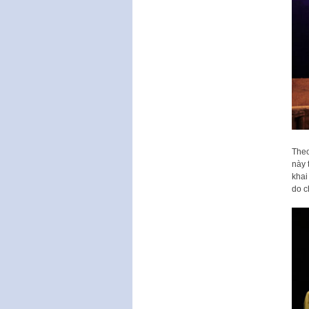
Theo
này 
khai
do c