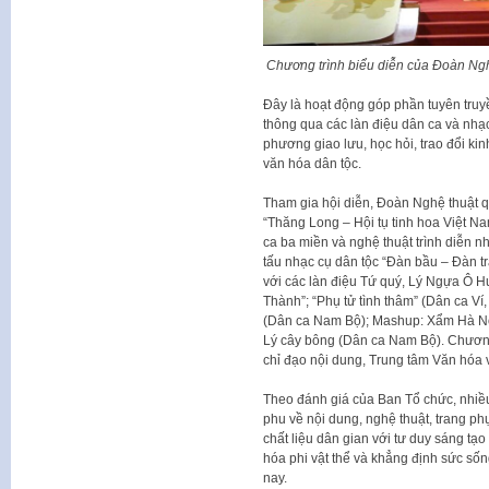
Chương trình biểu diễn của Đoàn Ng
Đây là hoạt động góp phần tuyên truyền
thông qua các làn điệu dân ca và nhạc
phương giao lưu, học hỏi, trao đổi ki
văn hóa dân tộc.
Tham gia hội diễn, Đoàn Nghệ thuật 
“Thăng Long – Hội tụ tinh hoa Việt Nam
ca ba miền và nghệ thuật trình diễn n
tấu nhạc cụ dân tộc “Đàn bầu – Đàn t
với các làn điệu Tứ quý, Lý Ngựa Ô 
Thành”; “Phụ tử tình thâm” (Dân ca Ví
(Dân ca Nam Bộ); Mashup: Xẩm Hà Nội
Lý cây bông (Dân ca Nam Bộ). Chương
chỉ đạo nội dung, Trung tâm Văn hóa 
Theo đánh giá của Ban Tổ chức, nhiều
phu về nội dung, nghệ thuật, trang ph
chất liệu dân gian với tư duy sáng tạo
hóa phi vật thể và khẳng định sức số
nay.