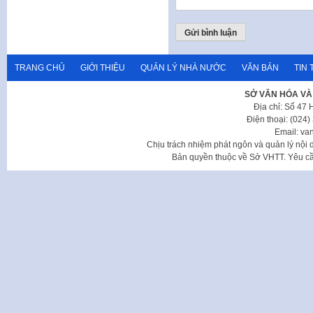
TRANG CHỦ
GIỚI THIỆU
QUẢN LÝ NHÀ NƯỚC
VĂN BẢN
TIN 
SỞ VĂN HÓA VÀ
Địa chỉ: Số 47
Điện thoại: (024
Email: va
Chịu trách nhiệm phát ngôn và quản lý nộ
Bản quyền thuộc về Sở VHTT. Yêu cầu 