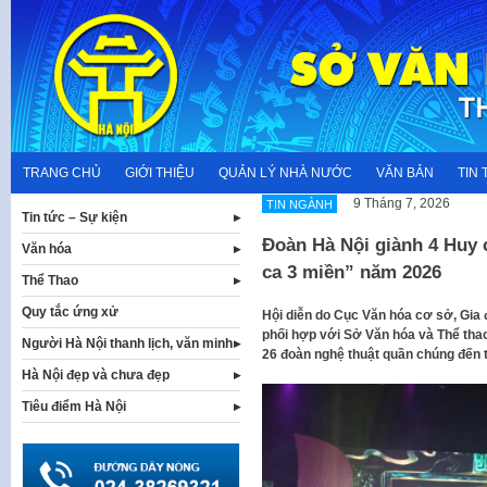
Skip
to
content
TRANG CHỦ
GIỚI THIỆU
QUẢN LÝ NHÀ NƯỚC
VĂN BẢN
TIN 
9 Tháng 7, 2026
TIN NGÀNH
Tin tức – Sự kiện
Đoàn Hà Nội giành 4 Huy 
Văn hóa
ca 3 miền” năm 2026
Thể Thao
Quy tắc ứng xử
Hội diễn do Cục Văn hóa cơ sở, Gia đ
phối hợp với Sở Văn hóa và Thể thao
Người Hà Nội thanh lịch, văn minh
26 đoàn nghệ thuật quần chúng đến t
Hà Nội đẹp và chưa đẹp
Tiêu điểm Hà Nội