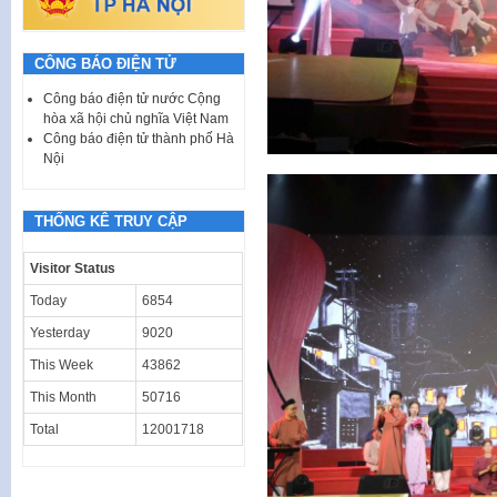
CÔNG BÁO ĐIỆN TỬ
Công báo điện tử nước Cộng
hòa xã hội chủ nghĩa Việt Nam
Công báo điện tử thành phố Hà
Nội
THỐNG KÊ TRUY CẬP
Visitor Status
Today
6854
Yesterday
9020
This Week
43862
This Month
50716
Total
12001718