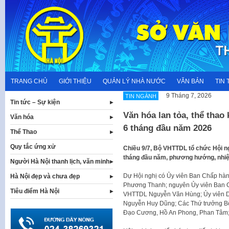
Skip
to
content
TRANG CHỦ
GIỚI THIỆU
QUẢN LÝ NHÀ NƯỚC
VĂN BẢN
TIN 
9 Tháng 7, 2026
TIN NGÀNH
Tin tức – Sự kiện
Văn hóa lan tỏa, thể thao
Văn hóa
6 tháng đầu năm 2026
Thể Thao
Quy tắc ứng xử
Chiều 9/7, Bộ VHTTDL tổ chức Hội ngh
tháng đầu năm, phương hướng, nhiệ
Người Hà Nội thanh lịch, văn minh
Dự Hội nghị có Ủy viên Ban Chấp hà
Hà Nội đẹp và chưa đẹp
Phương Thanh; nguyên Ủy viên Ban 
Tiêu điểm Hà Nội
VHTTDL Nguyễn Văn Hùng; Ủy viên D
Nguyễn Huy Dũng; Các Thứ trưởng Bộ
Đạo Cương, Hồ An Phong, Phan Tâm; 