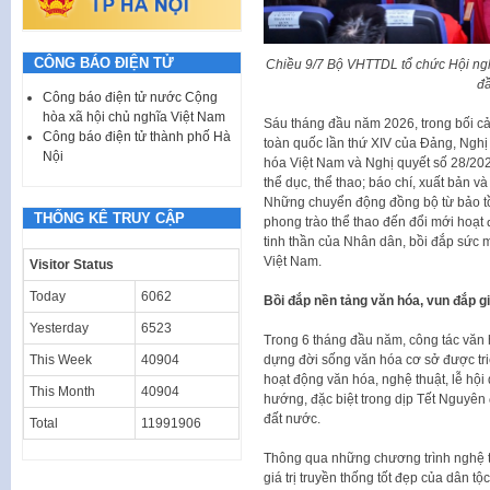
CÔNG BÁO ĐIỆN TỬ
Chiều 9/7 Bộ VHTTDL tổ chức Hội nghị
đ
Công báo điện tử nước Cộng
hòa xã hội chủ nghĩa Việt Nam
Sáu tháng đầu năm 2026, trong bối cả
Công báo điện tử thành phố Hà
toàn quốc lần thứ XIV của Đảng, Nghị 
Nội
hóa Việt Nam và Nghị quyết số 28/202
thể dục, thể thao; báo chí, xuất bản và
Những chuyển động đồng bộ từ bảo tồn
THỐNG KÊ TRUY CẬP
phong trào thể thao đến đổi mới hoạt
tinh thần của Nhân dân, bồi đắp sức m
Việt Nam.
Visitor Status
Today
6062
Bồi đắp nền tảng văn hóa, vun đắp g
Yesterday
6523
Trong 6 tháng đầu năm, công tác văn hó
This Week
40904
dựng đời sống văn hóa cơ sở được triể
hoạt động văn hóa, nghệ thuật, lễ hội
This Month
40904
hướng, đặc biệt trong dịp Tết Nguyên
đất nước.
Total
11991906
Thông qua những chương trình nghệ t
giá trị truyền thống tốt đẹp của dân tộ