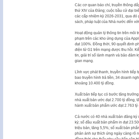
Các cơ quan báo chí, truyền thông đẩy
thứ XIV của Đảng; cuộc bầu cử đại bi
các cấp nhiệm kỳ 2026-2031, qua đó 
sách, pháp luật của Nhà nước đến vớ
Hoạt động quản lý thông tin trên môi 
phạm trên các kho ứng dụng của Apple
đạt 100%. Đồng thời, 90 quyết định ph
điện tử G1 trên mạng được thu hồi. K
tin, giải trí số lành mạnh và bảo đảm
gian mạng.
Lĩnh vực phát thanh, truyền hình tiếp 
bao truyền hình trả tiền, 34 doanh n
khoảng 10.400 tỷ đồng.
Xuất bản tiếp tục có bước tăng trưởng
nhà xuất bản ước đạt 2.700 tỷ đồng, 
hành xuất bản phẩm ước đạt 2.763 tỷ 
Cả nước có 40 nhà xuất bản đăng ký x
kỳ; số đầu xuất bản phẩm in đạt 23.50
triệu bản, tăng 5,5%; số xuất bản ph
phản ánh sự thích ứng ngày càng rõ n