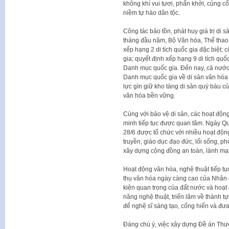
không khí vui tươi, phấn khởi, củng c
niềm tự hào dân tộc.
Công tác bảo tồn, phát huy giá trị di 
tháng đầu năm, Bộ Văn hóa, Thể thao 
xếp hạng 2 di tích quốc gia đặc biệt; 
gia; quyết định xếp hạng 9 di tích quố
Danh mục quốc gia. Đến nay, cả nước 
Danh mục quốc gia về di sản văn hóa 
lực gìn giữ kho tàng di sản quý báu c
văn hóa bền vững.
Cùng với bảo vệ di sản, các hoạt động
minh tiếp tục được quan tâm. Ngày Q
28/6 được tổ chức với nhiều hoạt động
truyền, giáo dục đạo đức, lối sống, p
xây dựng cộng đồng an toàn, lành mạ
Hoạt động văn hóa, nghệ thuật tiếp tụ
thụ văn hóa ngày càng cao của Nhân 
kiện quan trọng của đất nước và hoạt 
năng nghệ thuật, triển lãm về thành tự
để nghệ sĩ sáng tạo, cống hiến và đưa
Đáng chú ý, việc xây dựng Đề án Thư