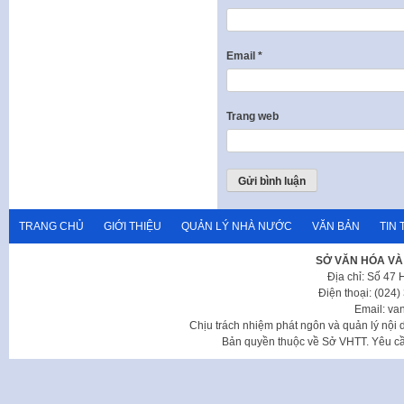
Email
*
Trang web
TRANG CHỦ
GIỚI THIỆU
QUẢN LÝ NHÀ NƯỚC
VĂN BẢN
TIN 
SỞ VĂN HÓA VÀ
Địa chỉ: Số 47
Điện thoại: (024
Email: va
Chịu trách nhiệm phát ngôn và quản lý nộ
Bản quyền thuộc về Sở VHTT. Yêu cầu 