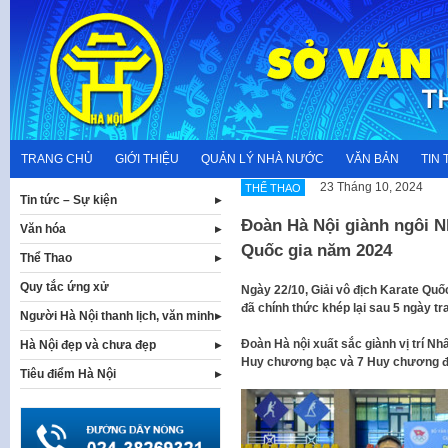
Skip
to
content
TRANG CHỦ
GIỚI THIỆU
QUẢN LÝ NHÀ NƯỚC
VĂN BẢN
TIN 
23 Tháng 10, 2024
THỂ THAO
Tin tức – Sự kiện
Đoàn Hà Nội giành ngôi Nh
Văn hóa
Quốc gia năm 2024
Thể Thao
Quy tắc ứng xử
Ngày 22/10, Giải vô địch Karate Quốc
đã chính thức khép lại sau 5 ngày tra
Người Hà Nội thanh lịch, văn minh
Đoàn Hà nội xuất sắc giành vị trí Nh
Hà Nội đẹp và chưa đẹp
Huy chương bạc và 7 Huy chương đ
Tiêu điểm Hà Nội