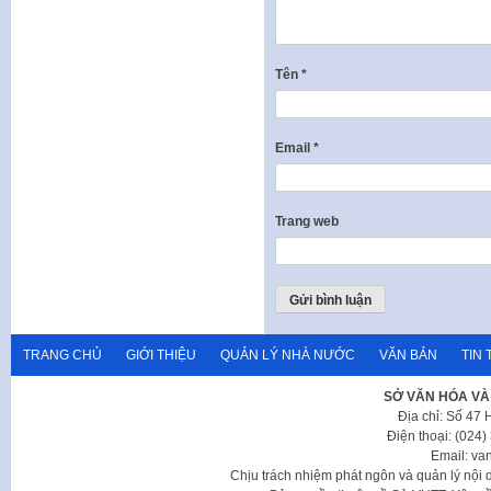
Tên
*
Email
*
Trang web
TRANG CHỦ
GIỚI THIỆU
QUẢN LÝ NHÀ NƯỚC
VĂN BẢN
TIN 
SỞ VĂN HÓA VÀ
Địa chỉ: Số 47
Điện thoại: (024
Email: va
Chịu trách nhiệm phát ngôn và quản lý nộ