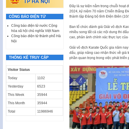
Đây là sự kiện nằm trong chuỗi hoạt
2024, kỷ niệm 70 năm Chiến thắng Đi
CÔNG BÁO ĐIỆN TỬ
thành lập Đảng bộ tỉnh Điện Biên (10
Công báo điện tử nước Cộng
Ban tổ chức đánh giá Giải vô địch Kar
hòa xã hội chủ nghĩa Việt Nam
nhiều song tất cả các nội dung thi đấu
Công báo điện tử thành phố Hà
cao, phản ánh chính xác thực lực của 
Nội
Giải vô địch Karate Quốc gia năm nay đ
đấu, giúp nâng cao nhận thức về giá tr
THỐNG KÊ TRUY CẬP
phần quan trọng trong việc phát triển 
Visitor Status
Today
1102
Yesterday
6523
This Week
35944
This Month
35944
Total
11986946