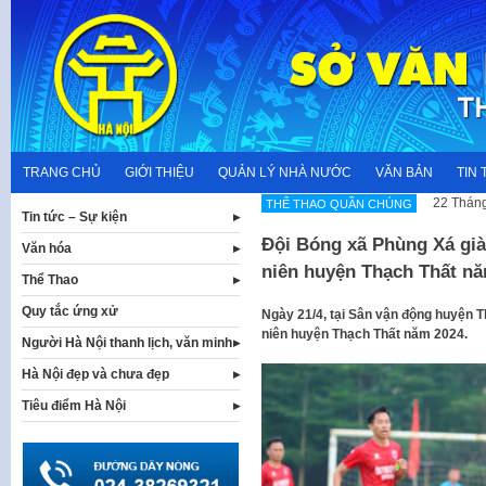
Skip
to
content
TRANG CHỦ
GIỚI THIỆU
QUẢN LÝ NHÀ NƯỚC
VĂN BẢN
TIN 
22 Tháng
THỂ THAO QUẦN CHÚNG
Tin tức – Sự kiện
Đội Bóng xã Phùng Xá già
Văn hóa
niên huyện Thạch Thất n
Thể Thao
Quy tắc ứng xử
Ngày 21/4, tại Sân vận động huyện T
niên huyện Thạch Thất năm 2024.
Người Hà Nội thanh lịch, văn minh
Hà Nội đẹp và chưa đẹp
Tiêu điểm Hà Nội