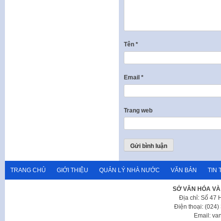
Tên
*
Email
*
Trang web
TRANG CHỦ
GIỚI THIỆU
QUẢN LÝ NHÀ NƯỚC
VĂN BẢN
TIN 
SỞ VĂN HÓA VÀ
Địa chỉ: Số 47
Điện thoại: (024
Email: va