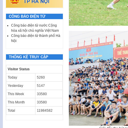
CÔNG BÁO ĐIỆN TỬ
Công báo điện tử nước Cộng
hòa xã hội chủ nghĩa Việt Nam
Công báo điện tử thành phố Hà
Nội
THỐNG KÊ TRUY CẬP
Visitor Status
Today
5260
Yesterday
5147
This Week
33580
This Month
33580
Total
11984582