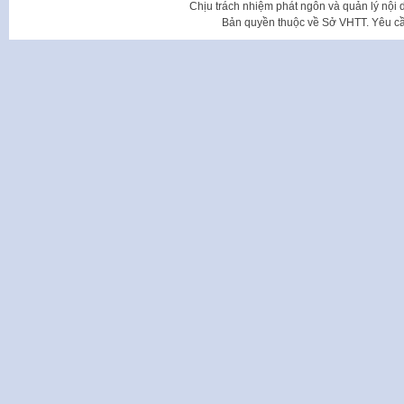
Chịu trách nhiệm phát ngôn và quản lý nộ
Bản quyền thuộc về Sở VHTT. Yêu cầu 