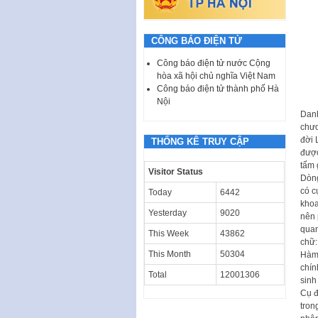
CÔNG BÁO ĐIỆN TỬ
Công báo điện tử nước Cộng
hòa xã hội chủ nghĩa Việt Nam
Công báo điện tử thành phố Hà
Nội
Danh
chươ
đời 
THỐNG KÊ TRUY CẬP
được
tấm 
Visitor Status
Dòng
có c
Today
6442
khoa
Yesterday
9020
nên 
quan
This Week
43862
chữ:
This Month
50304
Hàm 
chín
Total
12001306
sinh
Cụ đ
tron