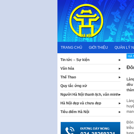
Skip
to
content
TRANG CHỦ
GIỚI THIỆU
QUẢN LÝ 
HÀ 
Tin tức – Sự kiện
Đô
Văn hóa
Thể Thao
Làng
đều 
Quy tắc ứng xử
thàn
Người Hà Nội thanh lịch, văn minh
Làng
Hà Nội đẹp và chưa đẹp
huyệ
mang
Tiêu điểm Hà Nội
Đôn 
triề
tụng