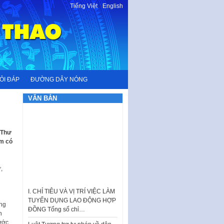
Tiếng Việt
-
English
ỎI ĐÁP
ĐƯỜNG DÂY NÓNG
VĂN BẢN
 Thư
em có
,
I. CHỈ TIÊU VÀ VỊ TRÍ VIỆC LÀM
TUYỂN DỤNG LAO ĐỘNG HỢP
ĐỒNG Tổng số chỉ…
ong
n
Luật Tương trợ tư pháp về dân
ước
sự và Kế hoạch số 187KH-