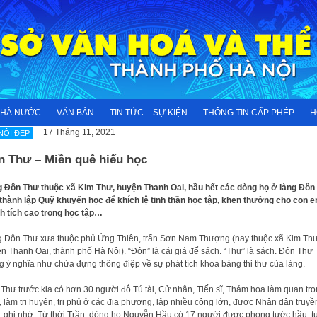
NHÀ NƯỚC
VĂN BẢN
TIN TỨC – SỰ KIỆN
THÔNG TIN CẤP PHÉP
H
17 Tháng 11, 2021
NỘI ĐẸP
n Thư – Miền quê hiếu học
 Đôn Thư thuộc xã Kim Thư, huyện Thanh Oai, hầu hết các dòng họ ở làng Đôn
thành lập Quỹ khuyến học để khích lệ tinh thần học tập, khen thưởng cho con 
h tích cao trong học tập…
 Đôn Thư xưa thuộc phủ Ứng Thiên, trấn Sơn Nam Thượng (nay thuộc xã Kim Thư
n Thanh Oai, thành phố Hà Nội). “Đôn” là cái giá để sách. “Thư” là sách. Đôn Thư
 ý nghĩa như chứa đựng thông điệp về sự phát tích khoa bảng thi thư của làng.
Thư trước kia có hơn 30 người đỗ Tú tài, Cử nhân, Tiến sĩ, Thám hoa làm quan tr
u, làm tri huyện, tri phủ ở các địa phương, lập nhiều công lớn, được Nhân dân truyề
, ghi nhớ. Từ thời Trần, dòng họ Nguyễn Hầu có 17 người được phong tước hầu, t