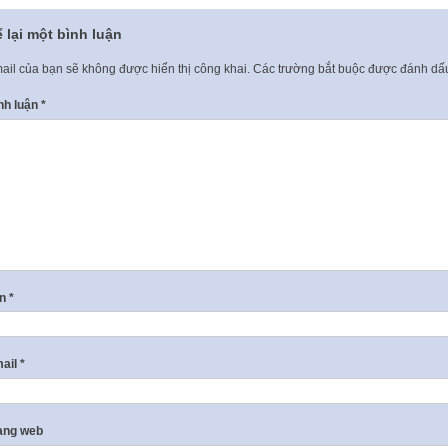
 lại một bình luận
ail của bạn sẽ không được hiển thị công khai.
Các trường bắt buộc được đánh d
nh luận
*
ên
*
ail
*
ang web