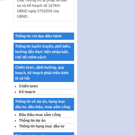
UBND ngày 0752026 của
UBND…
Ban hành Danh mục vị trí khai
thác quảng cáo trên địa bàn
thành phố Hà Nội
Thông tin chỉ đạo điều hành
Kế hoạch Tổ chức Cuộc thi
chính luận về bảo vệ nền tảng tư
Thông tin tuyên truyền, phổ biến,
tưởng của Đảng…
hướng dẫn thực hiện pháp luật,
chế độ chính sách
Công bố công khai dự toán kinh
phí xây dựng pháp luật, hoàn
Chiến lược, định hướng, quy
thiện thể chế, chính…
hoạch, kế hoạch phát triển kinh
tế xã hội
Quy định về nghiên cứu, ứng
dụng khoa học, công nghệ, đổi
Chiến lược
mới sáng tạo và chuyển…
Kế hoạch
Quy định chi tiết và hướng dẫn
Thông tin về dự án, hạng mục
thi hành một số điều của Luật Lý
đầu tư, đấu thầu, mua sắm công
lịch tư…
Đấu thầu mua sắm công
Sửa đổi, bổ sung một số nội
Thông tin dự án
dung tại Nghị quyết số 30/NQ-
Thông tin hạng mục đầu tư
CP ngày 24 tháng 02…