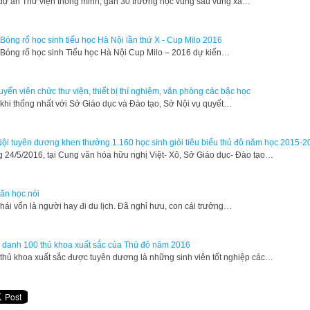
 dự án Thư viện thông minh, gần 30 trường học vùng sâu vùng xa…
 Bóng rổ học sinh tiểu học Hà Nội lần thứ X - Cup Milo 2016
i Bóng rổ học sinh Tiểu học Hà Nội Cup Milo – 2016 dự kiến…
tuyển viên chức thư viện, thiết bị thí nghiệm, văn phòng các bậc học
 khi thống nhất với Sở Giáo dục và Đào tạo, Sở Nội vụ quyết…
ội tuyên dương khen thưởng 1.160 học sinh giỏi tiêu biểu thủ đô năm học 2015-2
 24/5/2016, tại Cung văn hóa hữu nghị Việt- Xô, Sở Giáo dục- Đào tạo…
ăn học nói
hái vốn là người hay đi du lịch. Đã nghỉ hưu, con cái trưởng…
 danh 100 thủ khoa xuất sắc của Thủ đô năm 2016
thủ khoa xuất sắc được tuyên dương là những sinh viên tốt nghiệp các…