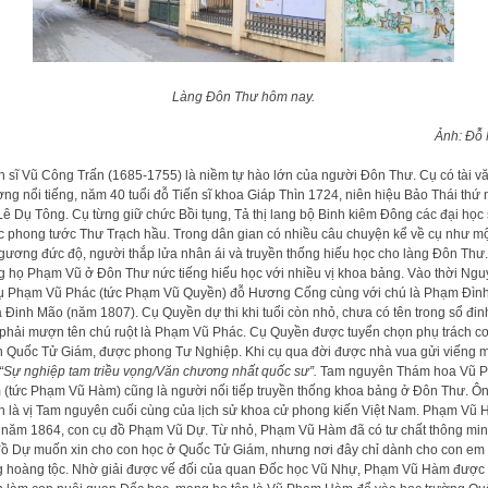
Làng Đôn Thư hôm nay.
Ảnh: Đỗ
 sĩ Vũ Công Trấn (1685-1755) là niềm tự hào lớn của người Đôn Thư. Cụ có tài v
ng nổi tiếng, năm 40 tuổi đỗ Tiến sĩ khoa Giáp Thìn 1724, niên hiệu Bảo Thái thứ
Lê Dụ Tông. Cụ từng giữ chức Bồi tụng, Tả thị lang bộ Binh kiêm Đông các đại học s
 phong tước Thư Trạch hầu. Trong dân gian có nhiều câu chuyện kể về cụ như mộ
gương đức độ, người thắp lửa nhân ái và truyền thống hiếu học cho làng Đôn Thư.
 họ Phạm Vũ ở Đôn Thư nức tiếng hiếu học với nhiều vị khoa bảng. Vào thời Ng
ụ Phạm Vũ Phác (tức Phạm Vũ Quyền) đỗ Hương Cống cùng với chú là Phạm Đìn
 Đinh Mão (năm 1807). Cụ Quyền dự thi khi tuổi còn nhỏ, chưa có tên trong sổ đin
phải mượn tên chú ruột là Phạm Vũ Phác. Cụ Quyền được tuyển chọn phụ trách c
 Quốc Tử Giám, được phong Tư Nghiệp. Khi cụ qua đời được nhà vua gửi viếng 
“Sự nghiệp tam triều vọng/Văn chương nhất quốc sư”.
Tam nguyên Thám hoa Vũ 
(tức Phạm Vũ Hàm) cũng là người nối tiếp truyền thống khoa bảng ở Đôn Thư. Ô
h là vị Tam nguyên cuối cùng của lịch sử khoa cử phong kiến Việt Nam. Phạm Vũ
 năm 1864, con cụ đồ Phạm Vũ Dự. Từ nhỏ, Phạm Vũ Hàm đã có tư chất thông min
ồ Dự muốn xin cho con học ở Quốc Tử Giám, nhưng nơi đây chỉ dành cho con em
g hoàng tộc. Nhờ giải được vế đối của quan Đốc học Vũ Nhự, Phạm Vũ Hàm được