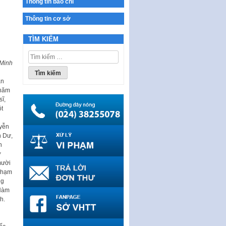
Thông tin báo chí
Ban hành Chương trình hành
động của Chính phủ thực hiện
Thông tin cơ sở
Nghị quyết số 02-NQ/TW ngày
17…
TÌM KIẾM
THÔNG BÁO Tuyển dụng lao
Tìm
động hợp đồng theo Nghị định
 Minh
kiếm
số 111/2022/NĐ-CP ngày
cho:
30/12/2022 của Chính…
ăn
 năm
Sửa đổi, bổ sung một số điều
ĩ,
của Thông tư số 320/2016/TT-
t
BTC của Bộ trưởng Bộ Tài…
Quy định về quản lý website
uyễn
thương mại điện tử
h Dư,
h
Nghị quyết quy định điều kiện,
ơ
thủ tục tặng, thu hồi danh hiệu
mười
"Công dân danh dự…
Phạm
ng
Nghị quyết quy định một số
 Hàm
chính sách thúc đẩy nghiên cứu
h.
khoa học, phát triển công…
Nghị quyết công bố Nghị quyết
quy phạm pháp luật của HĐND