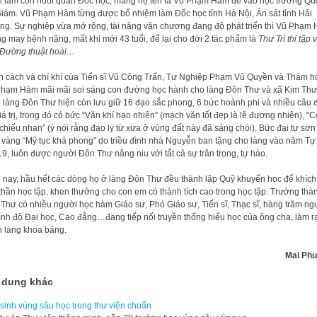
 làm con nuôi quan Đốc học, mang họ tên là Vũ Phạm Hàm để vào học trường Qu
iám. Vũ Phạm Hàm từng được bổ nhiệm làm Đốc học tỉnh Hà Nội, Án sát tỉnh Hải
g. Sự nghiệp vừa mở rộng, tài năng văn chương đang độ phát triển thì Vũ Phạm
g may bệnh nặng, mất khi mới 43 tuổi, để lại cho đời 2 tác phẩm là
Thư Trì thi tập 
Đường thuật hoài…
 cách và chí khí của Tiến sĩ Vũ Công Trấn, Tư Nghiệp Phạm Vũ Quyền và Thám h
hạm Hàm mãi mãi soi sáng con đường học hành cho làng Đôn Thư và xã Kim Thư
 làng Đôn Thư hiện còn lưu giữ 16 đạo sắc phong, 6 bức hoành phi và nhiều câu 
giá trị, trong đó có bức “Văn khí hạo nhiên” (mạch văn tốt đẹp là lẽ đương nhiên), “C
chiếu nhan” (ý nói rằng đạo lý từ xưa ở vùng đất này đã sáng chói). Bức đại tự sơn
 vàng “Mỹ tục khả phong” do triều đình nhà Nguyễn ban tặng cho làng vào năm T
19, luôn được người Đôn Thư nâng niu với tất cả sự trân trọng, tự hào.
 nay, hầu hết các dòng họ ở làng Đôn Thư đều thành lập Quỹ khuyến học để khích
 thần học tập, khen thưởng cho con em có thành tích cao trong học tập. Trưởng thà
Thư có nhiều người học hàm Giáo sư, Phó Giáo sư, Tiến sĩ, Thạc sĩ, hàng trăm ng
rình độ Đại học, Cao đẳng…đang tiếp nối truyền thống hiếu học của ông cha, làm r
 làng khoa bảng.
Mai Ph
 dung khác
sinh vùng sâu học trong thư viện chuẩn