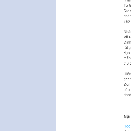
nhận
Tử G
Dươn
chẳn
Tập 
Nhân
Vũ P
Đình
rất 
đạo 
thếp
thứ 
Hiện
tinh
Đôn 
có t
danh
Nội
Học 