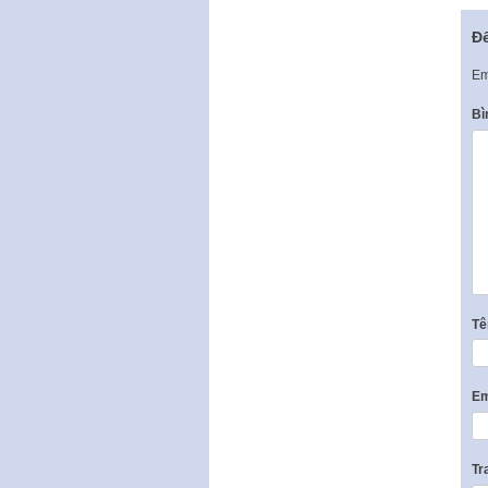
Để
Em
Bì
T
Em
Tr