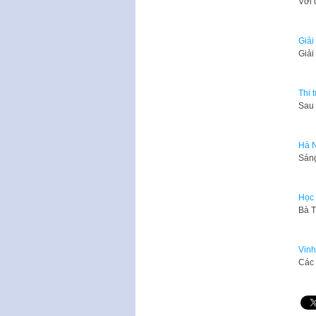
​Với
Giải
Giả
Thi 
​Sau
Hà N
Sáng
Học 
Bà T
Vinh
Các 