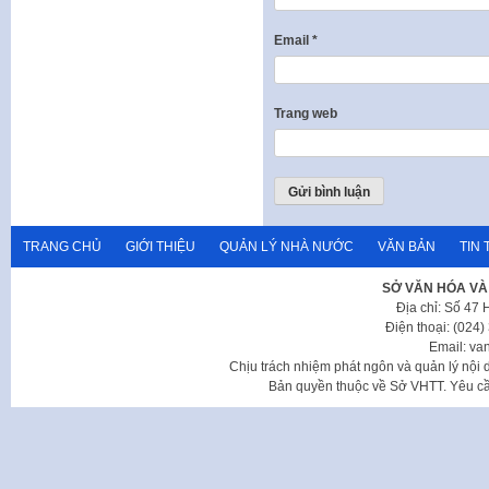
Email
*
Trang web
TRANG CHỦ
GIỚI THIỆU
QUẢN LÝ NHÀ NƯỚC
VĂN BẢN
TIN 
SỞ VĂN HÓA VÀ
Địa chỉ: Số 47
Điện thoại: (024
Email: va
Chịu trách nhiệm phát ngôn và quản lý nộ
Bản quyền thuộc về Sở VHTT. Yêu cầu 