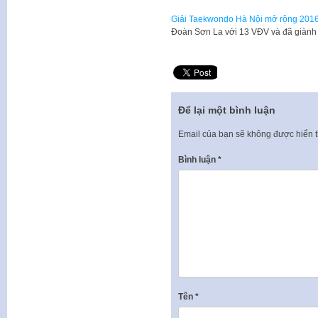
Giải Taekwondo Hà Nội mở rộng 2016
Đoàn Sơn La với 13 VĐV và đã giành
Để lại một bình luận
Email của bạn sẽ không được hiển t
Bình luận
*
Tên
*