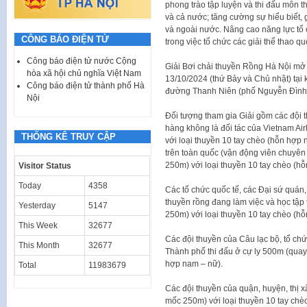
phong trào tập luyện và thi đấu môn 
và cả nước; tăng cường sự hiểu biết, 
và ngoài nước. Nâng cao năng lực tổ c
CÔNG BÁO ĐIỆN TỬ
trong việc tổ chức các giải thể thao q
Công báo điện tử nước Cộng
Giải Bơi chải thuyền Rồng Hà Nội mở
hòa xã hội chủ nghĩa Việt Nam
13/10/2024 (thứ Bảy và Chủ nhật) tại
Công báo điện tử thành phố Hà
đường Thanh Niên (phố Nguyễn Đình 
Nội
Đối tượng tham gia Giải gồm các đội 
hàng không là đối tác của Vietnam Air
THỐNG KÊ TRUY CẬP
với loại thuyền 10 tay chèo (hỗn hợp 
trên toàn quốc (vận động viên chuyên
250m) với loại thuyền 10 tay chèo (h
Visitor Status
Today
4358
Các tổ chức quốc tế, các Đại sứ quán,
thuyền rồng đang làm việc và học tập 
Yesterday
5147
250m) với loại thuyền 10 tay chèo (h
This Week
32677
Các đội thuyền của Câu lạc bộ, tổ chứ
This Month
32677
Thành phố thi đấu ở cự ly 500m (quay
hợp nam – nữ).
Total
11983679
Các đội thuyền của quận, huyện, thị 
mốc 250m) với loại thuyền 10 tay chè