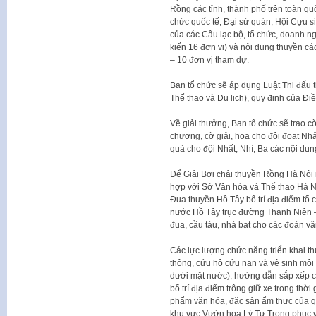
Rồng các tỉnh, thành phố trên toàn quố
chức quốc tế, Đại sứ quán, Hội Cựu si
của các Câu lạc bộ, tổ chức, doanh n
kiến 16 đơn vị) và nội dung thuyền cá
– 10 đơn vị tham dự.
Ban tổ chức sẽ áp dụng Luật Thi đấu 
Thể thao và Du lịch), quy định của Đi
Về giải thưởng, Ban tổ chức sẽ trao 
chương, cờ giải, hoa cho đội đoạt Nhất
quà cho đội Nhất, Nhì, Ba các nội dun
Để Giải Bơi chải thuyền Rồng Hà Nội
hợp với Sở Văn hóa và Thể thao Hà Nộ
Đua thuyền Hồ Tây bố trí địa điểm tổ 
nước Hồ Tây trục đường Thanh Niên –
đua, cầu tàu, nhà bạt cho các đoàn vậ
Các lực lượng chức năng triển khai th
thông, cứu hộ cứu nạn và vệ sinh môi 
dưới mặt nước); hướng dẫn sắp xếp c
bố trí địa điểm trông giữ xe trong thời 
phẩm văn hóa, đặc sản ẩm thực của 
khu vực Vườn hoa Lý Tự Trọng phục v