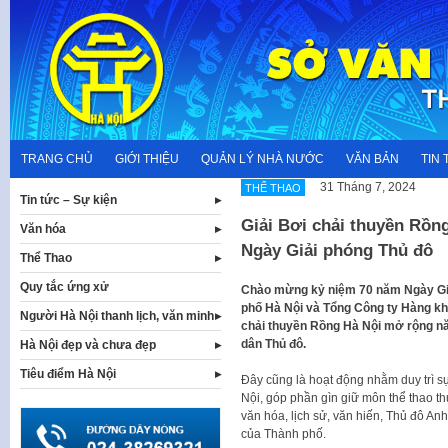
Skip
to
content
TRANG CHỦ
GIỚI THIỆU
QUẢN LÝ NHÀ NƯỚC
VĂN BẢN
TIN 
31 Tháng 7, 2024
THỂ THAO
Tin tức – Sự kiện
Giải Bơi chải thuyền Rồn
Văn hóa
Ngày Giải phóng Thủ đô
Thể Thao
Quy tắc ứng xử
Chào mừng kỷ niệm 70 năm Ngày Giải
phố Hà Nội và Tổng Công ty Hàng khô
Người Hà Nội thanh lịch, văn minh
chải thuyền Rồng Hà Nội mở rộng n
dân Thủ đô.
Hà Nội đẹp và chưa đẹp
Tiêu điểm Hà Nội
Đây cũng là hoạt động nhằm duy trì s
Nội, góp phần gìn giữ môn thể thao t
văn hóa, lịch sử, văn hiến, Thủ đô Anh
của Thành phố.