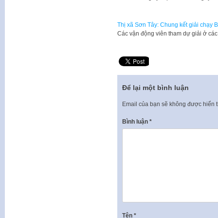
Thị xã Sơn Tây: Chung kết giải chạy 
Các vận động viên tham dự giải ở c
Để lại một bình luận
Email của bạn sẽ không được hiển t
Bình luận
*
Tên
*