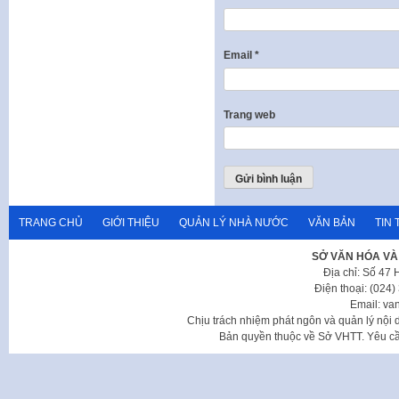
Email
*
Trang web
TRANG CHỦ
GIỚI THIỆU
QUẢN LÝ NHÀ NƯỚC
VĂN BẢN
TIN 
SỞ VĂN HÓA VÀ
Địa chỉ: Số 47
Điện thoại: (024
Email: va
Chịu trách nhiệm phát ngôn và quản lý nộ
Bản quyền thuộc về Sở VHTT. Yêu cầu 