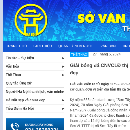
Skip
to
content
TRANG CHỦ
GIỚI THIỆU
QUẢN LÝ NHÀ NƯỚC
VĂN BẢN
TIN 
27 Tháng 5, 2024
THỂ THAO
Tin tức – Sự kiện
Giải bóng đá CNVCLĐ thị x
Văn hóa
đẹp
Thể Thao
Quy tắc ứng xử
Giải đấu diễn ra từ ngày 11/5 – 26/5
cơ quan, đơn vị trên địa bàn thị xã S
Người Hà Nội thanh lịch, văn minh
Kỷ niệm 555 năm danh xưng “Sơn Tây”
Hà Nội đẹp và chưa đẹp
2024), 70 năm Ngày Giải phóng Sơn T
Tiêu điểm Hà Nội
Nam (28/7), Giải bóng đá công nhân, 
II năm 2024 đã được tổ chức thành côn
tham dự của 12 đội bóng đến từ các c
tâm VHTTTT thị xã Sơn Tây tổ chức.