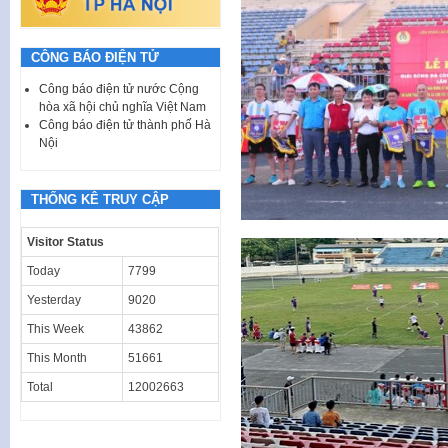
CÔNG BÁO ĐIỆN TỬ
Công báo điện tử nước Cộng
hòa xã hội chủ nghĩa Việt Nam
Công báo điện tử thành phố Hà
Nội
THỐNG KÊ TRUY CẬP
Visitor Status
Today
7799
Yesterday
9020
This Week
43862
This Month
51661
Total
12002663