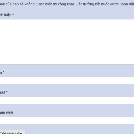
ail của bạn sẽ không được hiển thị công khai.
Các trường bắt buộc được đánh d
nh luận
*
ên
*
ail
*
ang web