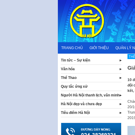
Skip
to
content
TRANG CHỦ
GIỚI THIỆU
QUẢN LÝ 
TH
Tin tức – Sự kiện
Gi
Văn hóa
Thể Thao
10 đ
đội 
Quy tắc ứng xử
kết,
Người Hà Nội thanh lịch, văn minh
Chào
Hà Nội đẹp và chưa đẹp
20/1
Trun
Tiêu điểm Hà Nội
2019