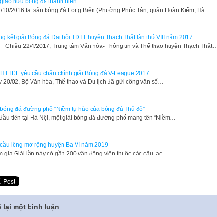
 giao hữu bóng đá thanh niên
7/10/2016 tại sân bóng đá Long Biên (Phường Phúc Tân, quận Hoàn Kiếm, Hà…
g kết giải Bóng đá Đại hội TDTT huyện Thạch Thất lần thứ VIII năm 2017
ều 22/4/2017, Trung tâm Văn hóa- Thông tin và Thể thao huyện Thạch Thất
HTTDL yêu cầu chấn chỉnh giải Bóng đá V-League 2017
 20/02, Bộ Văn hóa, Thể thao và Du lịch đã gửi công văn số…
 bóng đá đường phố “Niềm tự hào của bóng đá Thủ đô”
đầu tiên tại Hà Nội, một giải bóng đá đường phố mang tên “Niềm…
 cầu lông mở rộng huyện Ba Vì năm 2019
 gia Giải lần này có gần 200 vận động viên thuộc các câu lạc…
 lại một bình luận