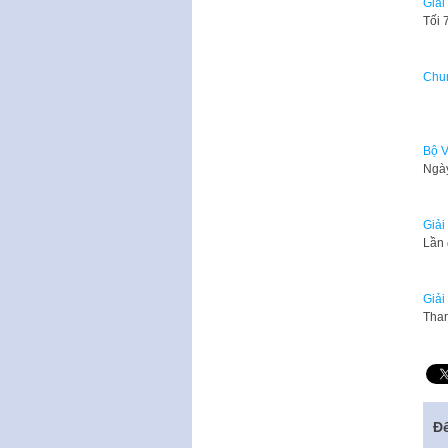
Giải
Tối 
Chun
Chi
Bộ V
Ngày
Giải
Lần 
Giải
Tham
Để