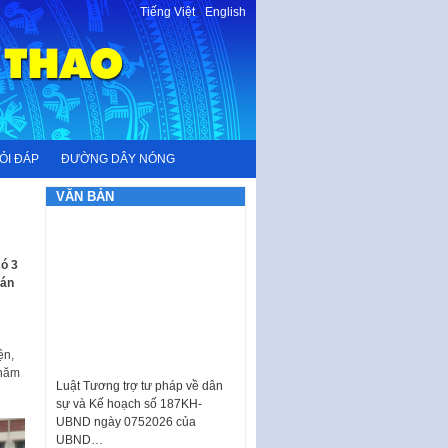
Tiếng Việt
-
English
ỎI ĐÁP
ĐƯỜNG DÂY NÓNG
VĂN BẢN
có 3
bán
ện,
Luật Tương trợ tư pháp về dân
 năm
sự và Kế hoạch số 187KH-
UBND ngày 0752026 của
UBND…