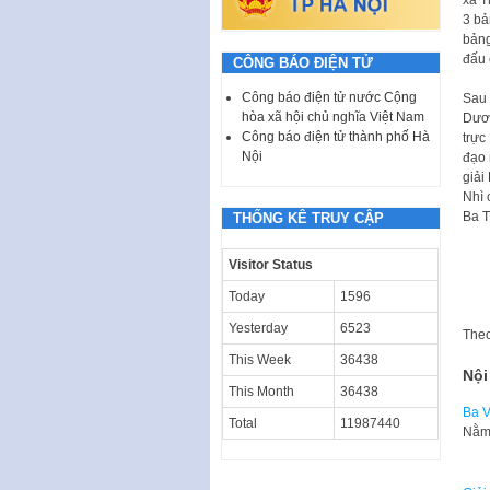
3 bả
bảng
đấu 
CÔNG BÁO ĐIỆN TỬ
Công báo điện tử nước Cộng
Sau 
hòa xã hội chủ nghĩa Việt Nam
Dươn
Công báo điện tử thành phố Hà
trực
Nội
đạo 
giải
Nhì 
Ba T
THỐNG KÊ TRUY CẬP
Visitor Status
Today
1596
Yesterday
6523
The
This Week
36438
Nội
This Month
36438
Ba V
Total
11987440
Nằm 