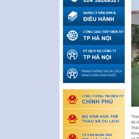
Tham
đó l
Thái
Khuy
xã T