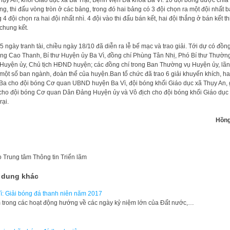
ng, thi đấu vòng tròn ở các bảng, trong đó hai bảng có 3 đội chọn ra một đội nhất 
 4 đội chọn ra hai đội nhất nhì. 4 đội vào thi đấu bán kết, hai đội thắng ở bán kết th
chung kết.
5 ngày tranh tài, chiều ngày 18/10 đã diễn ra lễ bế mạc và trao giải. Tới dự có đồng
g Cao Thanh, Bí thư Huyện ủy Ba Vì, đồng chí Phùng Tân Nhị, Phó Bí thư Thườn
 Huyện ủy, Chủ tịch HĐND huyện; các đồng chí trong Ban Thường vụ Huyện ủy, lã
một số ban ngành, đoàn thể của huyện.Ban tổ chức đã trao 6 giải khuyến khích, ha
 Ba cho đội bóng Cơ quan UBND huyện Ba Vì, đội bóng khối Giáo dục xã Thụy An, 
cho đội bóng Cơ quan Dân Đảng Huyện ủy và Vô địch cho đội bóng khối Giáo dục
rại.
Hồng
o
Trung tâm Thông tin Triển lãm
 dung khác
ì: Giải bóng đá thanh niên năm 2017
trong các hoạt động hướng về các ngày kỷ niệm lớn của Đất nước,…