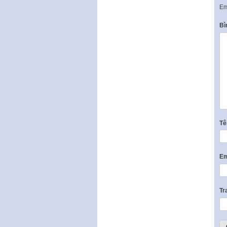
Em
Bì
T
Em
Tr