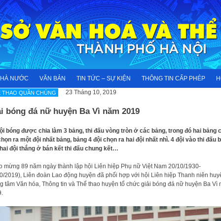
NHÀ NƯỚC
VĂN BẢN
TIN TỨC – SỰ KIỆN
THÔNG TIN CẤP PHÉP
H
23 Tháng 10, 2019
Ể THAO QUẦN CHÚNG
ải bóng đá nữ huyện Ba Vì năm 2019
ội bóng được chia làm 3 bảng, thi đấu vòng tròn ở các bảng, trong đó hai bảng 
chọn ra một đội nhất bảng, bảng 4 đội chọn ra hai đội nhất nhì. 4 đội vào thi đấu 
 hai đội thắng ở bán kết thi đấu chung kết…
 mừng 89 năm ngày thành lập hội Liên hiệp Phụ nữ Việt Nam 20/10/1930-
0/2019), Liên đoàn Lao động huyện đã phối hợp với hội Liên hiệp Thanh niên huy
g tâm Văn hóa, Thông tin và Thể thao huyện tổ chức giải bóng đá nữ huyện Ba Vì
.