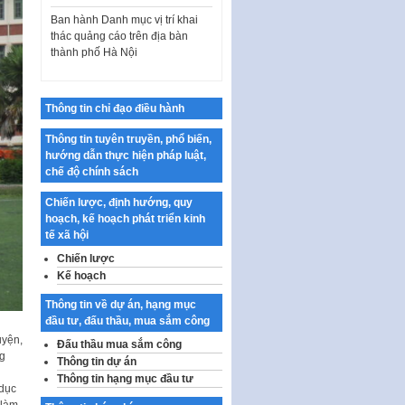
Ban hành Danh mục vị trí khai
thác quảng cáo trên địa bàn
thành phố Hà Nội
Kế hoạch Tổ chức Cuộc thi
chính luận về bảo vệ nền tảng tư
tưởng của Đảng…
Thông tin chỉ đạo điều hành
Công bố công khai dự toán kinh
phí xây dựng pháp luật, hoàn
Thông tin tuyên truyền, phổ biến,
thiện thể chế, chính…
hướng dẫn thực hiện pháp luật,
chế độ chính sách
Quy định về nghiên cứu, ứng
dụng khoa học, công nghệ, đổi
Chiến lược, định hướng, quy
mới sáng tạo và chuyển…
hoạch, kế hoạch phát triển kinh
tế xã hội
Quy định chi tiết và hướng dẫn
thi hành một số điều của Luật Lý
Chiến lược
lịch tư…
Kế hoạch
Sửa đổi, bổ sung một số nội
Thông tin về dự án, hạng mục
dung tại Nghị quyết số 30/NQ-
đầu tư, đấu thầu, mua sắm công
CP ngày 24 tháng 02…
uyện,
Đấu thầu mua sắm công
g
Ban hành Chương trình hành
Thông tin dự án
động của Chính phủ thực hiện
Thông tin hạng mục đầu tư
 dục
Nghị quyết số 02-NQ/TW ngày
 làm