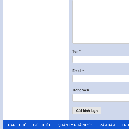
Tên
*
Email
*
Trang web
TRANG CHỦ
GIỚI THIỆU
QUẢN LÝ NHÀ NƯỚC
VĂN BẢN
TIN 