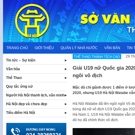
Skip
to
content
TRANG CHỦ
GIỚI THIỆU
QUẢN LÝ NHÀ NƯỚC
VĂN BẢN
TIN 
29 Th
THẾ THAO THÀNH TÍCH CAO
Tin tức – Sự kiện
Giải U19 nữ Quốc gia 202
Văn hóa
ngôi vô địch
Thể Thao
Quy tắc ứng xử
Mặc dù chỉ giành được 1 điểm ở lượt
2020, nhưng U19 Hà Nội Watabe vẫn c
Người Hà Nội thanh lịch, văn minh
Hà Nội Watabe đã lên ngôi ngôi Vô địc
Hà Nội đẹp và chưa đẹp
bóng đá nữ vô địch U19 Quốc gia 2020
Tiêu điểm Hà Nội
Hà Nam 1, U19 Hà Nội Watabe vẫn chỉ b
đó họ đã chính thức vô địch.