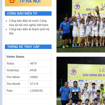
CÔNG BÁO ĐIỆN TỬ
Công báo điện tử nước Cộng
hòa xã hội chủ nghĩa Việt Nam
Công báo điện tử thành phố Hà
Nội
THỐNG KÊ TRUY CẬP
Visitor Status
Today
4879
Yesterday
8438
This Week
43862
This Month
57179
Total
12008181