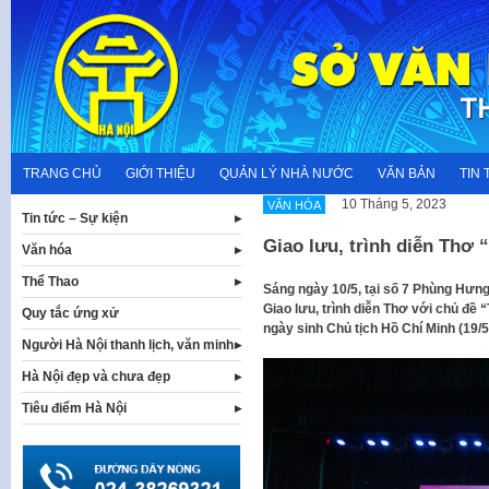
Skip
to
content
TRANG CHỦ
GIỚI THIỆU
QUẢN LÝ NHÀ NƯỚC
VĂN BẢN
TIN 
10 Tháng 5, 2023
VĂN HÓA
Tin tức – Sự kiện
Giao lưu, trình diễn Thơ
Văn hóa
Thể Thao
Sáng ngày 10/5, tại số 7 Phùng Hưn
Giao lưu, trình diễn Thơ với chủ đ
Quy tắc ứng xử
ngày sinh Chủ tịch Hồ Chí Minh (19/5
Người Hà Nội thanh lịch, văn minh
Hà Nội đẹp và chưa đẹp
Tiêu điểm Hà Nội