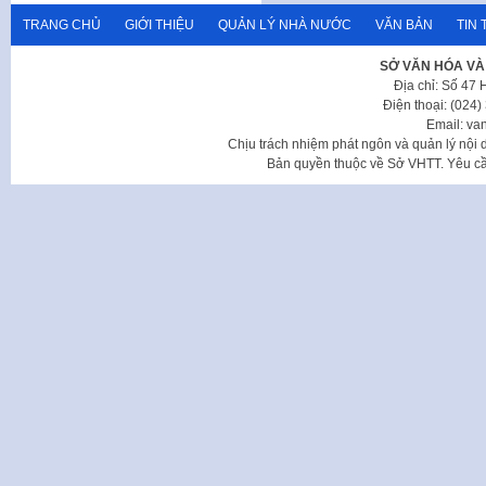
TRANG CHỦ
GIỚI THIỆU
QUẢN LÝ NHÀ NƯỚC
VĂN BẢN
TIN 
SỞ VĂN HÓA VÀ
Địa chỉ: Số 47
Điện thoại: (024
Email: va
Chịu trách nhiệm phát ngôn và quản lý nộ
Bản quyền thuộc về Sở VHTT. Yêu cầu 