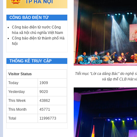
CÔNG BÁO ĐIỆN TỬ
Công báo điện tử nước Cộng
hòa xã hội chủ nghĩa Việt Nam
Công báo điện tử thành phố Hà
Nội
THỐNG KÊ TRUY CẬP
Tiết mục “Lời ca dâng Bác” do nghệ 
Visitor Status
và tập thể CLB Hát v
Today
1909
Yesterday
9020
This Week
43862
This Month
45771
Total
11996773