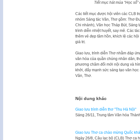
Tiết mục hát múa “Học số”
Các tiết mục được hội viên các CLB t
nhóm Sáng tác Văn, Thơ gồm: Thơ Đườ
Chi nhánh), Văn học Tháp Bút, Sáng
trình diễn nhiệt huyết, say mê. Các tá
thêm vẻ đẹp tâm hồn, khích lệ các hội
giá trị.
Giao lưu, trình diễn Thơ nhằm đáp ứng
văn hóa của quần chúng nhân dân, thô
phương châm đổi mới nội dung và hình
khởi, đẩy mạnh sức sáng tạo văn học
Văn, Thơ.
Nội dung khác
Giao lưu trình diễn thơ "Thu Hà Nội"
Sáng 26/11, Trung tâm Văn hóa Thành 
Giao lưu Thơ ca chào mừng Quốc khá
Ngày 26/8, Câu lạc bộ (CLB) Thơ ca