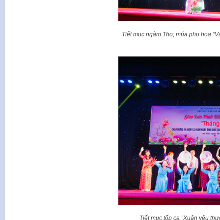
Tiết mục n
gâm Thơ, múa phụ họa “Và
Tiết mục tốp ca “Xuân yêu t