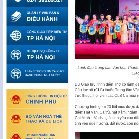
Lãnh đạo Trung tâm Văn hóa Thành 
Giao
Dự Giao lưu, trình diễn Thơ có lãnh
Câu lạc bộ (CLB) thuộc Trung tâm Vă
trực thuộc; hội viên các CLB Ca múa 
Chương trình gồm 23 tiết mục được dàn
diễn: Hát Văn, Ca trù, hát Xẩm, ngâm
Chí Minh – Vị cha già kính yêu của dâ
tình yêu quê hương, đất nước, con n