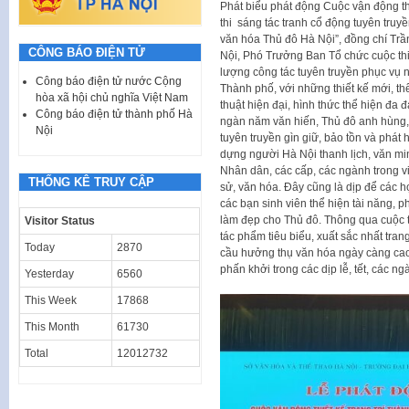
Phát biểu phát động Cuộc vận động th
thi sáng tác tranh cổ động tuyên truyền 
văn hóa Thủ đô Hà Nội”, đồng chí Trầ
CÔNG BÁO ĐIỆN TỬ
Nội, Phó Trưởng Ban Tổ chức cuộc th
lượng công tác tuyên truyền phục vụ n
Công báo điện tử nước Cộng
Thành phố, với những thiết kế mới, t
hòa xã hội chủ nghĩa Việt Nam
thuật hiện đại, hình thức thể hiện đ
Công báo điện tử thành phố Hà
ngàn năm văn hiến, Thủ đô anh hùng, 
Nội
tuyên truyền gìn giữ, bảo tồn và phát h
dựng người Hà Nội thanh lịch, văn mi
Nhân dân, các cấp, các ngành trong việc
THỐNG KÊ TRUY CẬP
sử, văn hóa. Đây cũng là dịp để các họ
các bạn sinh viên thể hiện tài năng, 
làm đẹp cho Thủ đô. Thông qua cuộc
Visitor Status
tác phẩm tiêu biểu, xuất sắc nhất tra
Today
2870
cầu hưởng thụ văn hóa ngày càng cao 
phấn khởi trong các dịp lễ, tết, các n
Yesterday
6560
This Week
17868
This Month
61730
Total
12012732