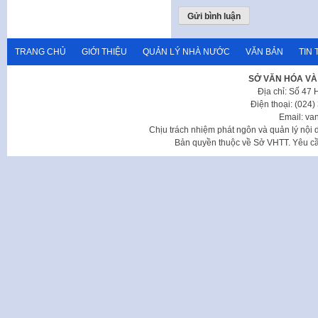
TRANG CHỦ
GIỚI THIỆU
QUẢN LÝ NHÀ NƯỚC
VĂN BẢN
TIN 
SỞ VĂN HÓA VÀ
Địa chỉ: Số 47
Điện thoại: (024
Email: va
Chịu trách nhiệm phát ngôn và quản lý nộ
Bản quyền thuộc về Sở VHTT. Yêu cầu 