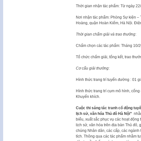
Thời gian nhận tác phẩm: Từ ngày 22/
Nơi nhận tác phẩm: Phòng Sự kiện – T
Hoàng, quận Hoàn Kiếm, Hà Nội. Điện 
Thời gian chấm giải và trao thưởng
:
Chấm chọn các tác phẩm: Tháng 10/2
Tổ chức chấm giải, tổng kết, trao thư
Cơ cấu giải thưởng
:
Hình thức trang trí tuyến đường : 01 gi
Hình thức trang trí cụm mô hình, cổng c
Khuyến khích.
Cuộc thi sáng tác tranh cổ động tuyên
lịch sử, văn hóa Thủ đô Hà Nội”
nhằ
biểu, xuất sắc phục vụ các hoạt động tu
lịch sử, văn hóa trên địa bàn Thủ đô,
chúng Nhân dân, các cấp, các ngành tro
tích. Thông qua các tác phẩm nhằm t