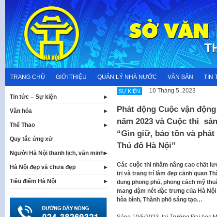
Skip
to
content
TRANG CHỦ
GIỚI THIỆU
QUẢN LÝ NHÀ NƯỚC
VĂN BẢN
TIN 
10 Tháng 5, 2023
SỰ KIỆN
Tin tức – Sự kiện
Phát động Cuộc vận động t
Văn hóa
năm 2023 và Cuộc thi sán
Thể Thao
“Gìn giữ, bảo tồn và phát h
Quy tắc ứng xử
Thủ đô Hà Nội”
Người Hà Nội thanh lịch, văn minh
Các cuộc thi nhằm nâng cao chất lư
Hà Nội đẹp và chưa đẹp
trị và trang trí làm đẹp cảnh quan T
Tiêu điểm Hà Nội
dung phong phú, phong cách mỹ thuật
mang đậm nét đặc trưng của Hà Nội 
hòa bình, Thành phố sáng tạo…
Sáng 10/5/2023, tại Trường Đại học 