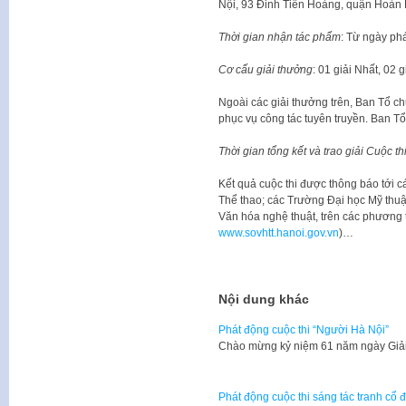
Nội, 93 Đinh Tiên Hoàng, quận Hoàn 
Thời gian nhận tác phẩm
: Từ ngày ph
Cơ cấu giải thưởng
: 01 giải Nhất, 02 
Ngoài các giải thưởng trên, Ban Tổ ch
phục vụ công tác tuyên truyền. Ban T
Thời gian tổng kết và trao giải Cuộc th
Kết quả cuộc thi được thông báo tới 
Thể thao; các Trường Đại học Mỹ thuậ
Văn hóa nghệ thuật, trên các phương t
www.sovhtt.hanoi.gov.vn
)…
Nội dung khác
Phát động cuộc thi “Người Hà Nội”
​Chào mừng kỷ niệm 61 năm ngày Giả
Phát động cuộc thi sáng tác tranh cổ 