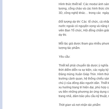
Hình thức thiết kế: Các modul ánh sán
tượng, cổng chào và các hình thức ch
3D, công nghệ khác… trong các ngày l
Đối tượng dự thi
: Các tổ chức, cá nh
nước ngoài có nguyện vọng và năng l
viên Ban Tổ chức, Hội đồng chấm giả
dự thi.
Mỗi tác giả được tham gia nhiều phương
lượng tác phẩm.
Yêu cầu
:
Thiết kế phải chuyển tải được ý nghĩa 
thời điểm diễn ra sự kiện, các ngày k
Đảng mừng Xuân Giáp Thìn. Hình thức 
trường cảnh quan, hệ thống chiếu sáng
chú ý của đông đảo người dân. Thiết 
xu hướng trang trí hiện đại, phù hợp c
ưu tiên những phương án ứng dụng cô
trang nhã, đảm bảo yêu cầu kỹ thuật, m
Thời gian và nơi nhận tác phẩm
: