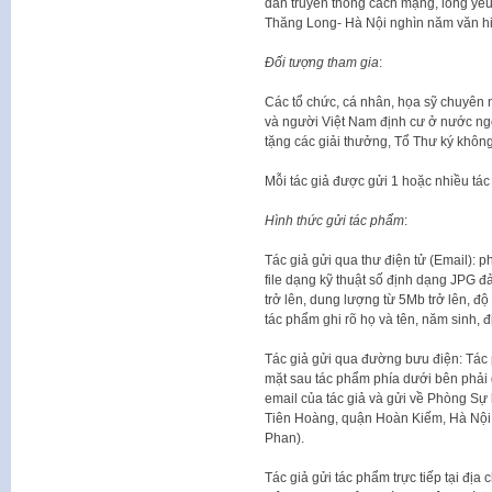
dân truyền thống cách mạng, lòng yêu 
Thăng Long- Hà Nội nghìn năm văn hi
Đối tượng tham gia
:
Các tổ chức, cá nhân, họa sỹ chuyên
và người Việt Nam định cư ở nước ng
tặng các giải thưởng, Tổ Thư ký không
Mỗi tác giả được gửi 1 hoặc nhiều tá
Hình thức gửi tác phẩm
:
Tác giả gửi qua thư điện tử (Email): 
file dạng kỹ thuật số định dạng JPG đ
trở lên, dung lượng từ 5Mb trở lên, đ
tác phẩm ghi rõ họ và tên, năm sinh, đị
Tác giả gửi qua đường bưu điện: Tác 
mặt sau tác phẩm phía dưới bên phải gh
email của tác giả và gửi về Phòng Sự 
Tiên Hoàng, quận Hoàn Kiếm, Hà Nội.
Phan).
Tác giả gửi tác phẩm trực tiếp tại địa