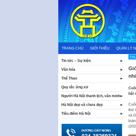
Skip
to
content
TRANG CHỦ
GIỚI THIỆU
QUẢN LÝ 
THƯ
Tin tức – Sự kiện
Gi
Văn hóa
nhi
Thể Thao
Quy tắc ứng xử
Cuốn
bật 
Người Hà Nội thanh lịch, văn minh
Cuốn
Hà Nội đẹp và chưa đẹp
thứ 
Tiêu điểm Hà Nội
và D
toàn
(202