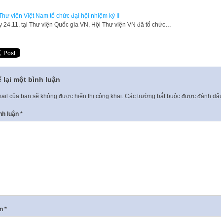
Thư viện Việt Nam tổ chức đại hội nhiệm kỳ II
y 24.11, tại Thư viện Quốc gia VN, Hội Thư viện VN đã tổ chức…
 lại một bình luận
ail của bạn sẽ không được hiển thị công khai.
Các trường bắt buộc được đánh d
nh luận
*
ên
*