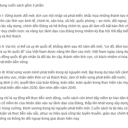
dung cuốn sách gồm 3 phần:
 I:
Vững bước đổi mới, tích cực hội nhập và phát triển
, khắc họa những thành tựu n
trên các lĩnh vực kinh tế, chính trị, văn hóa, xã hội, quốc phòng – an ninh, đối ngoại;
 tác xây dựng, chỉnh đốn Đảng và hệ thống chính trị; qua đó làm nổi bật bản lĩnh c
 tư duy chiến lược và năng lực lãnh đạo của Đảng trong nhiệm kỳ Đại hội XIII đầy bi
 và thử thách.
 II:
Vai trò, vị thế và uy tín quốc tế
, khẳng định sau 40 năm đổi mới, “cơ đồ, tiềm lực,
và uy tín quốc tế” của Việt Nam được nâng lên tầm cao mới; Việt Nam ngày càng đ
 đồng quốc tế ghi nhận là đối tác tin cậy, thành viên tích cực, có trách nhiệm vì hòa
hát triển bền vững.
 III:
Khát vọng vươn mình phát triển trong kỷ nguyên mới
, tập trung dự báo bối cản
 và khu vực, nhận diện thời cơ và thách thức, làm rõ triển vọng phát triển đất nước;
g định ý chí, quyết tâm của toàn Đảng, toàn dân, toàn quân trong thực hiện các m
 phát triển đến năm 2030, tầm nhìn đến năm 2045.
g chỉ là sự tổng kết thực tiễn sinh động, cuốn sách còn khơi dậy niềm tự hào dân t
 cố niềm tin của Nhân dân vào sự lãnh đạo của Đảng, thắp lên khát vọng xây dựng
 hùng cường, thịnh vượng trong kỷ nguyên phát triển mới. Cuốn sách là tài liệu có
lý luận và thực tiễn sâu sắc, phục vụ hiệu quả công tác tuyên truyền, giáo dục chính tr
ưởng và thông tin đối ngoại trong giai đoạn hiện nay.