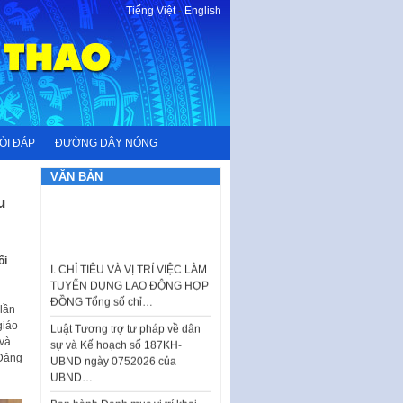
Tiếng Việt
-
English
ỎI ĐÁP
ĐƯỜNG DÂY NÓNG
VĂN BẢN
u
I. CHỈ TIÊU VÀ VỊ TRÍ VIỆC LÀM
ổi
TUYỂN DỤNG LAO ĐỘNG HỢP
ĐỒNG Tổng số chỉ…
lần
Luật Tương trợ tư pháp về dân
giáo
sự và Kế hoạch số 187KH-
 và
UBND ngày 0752026 của
 Đảng
UBND…
Ban hành Danh mục vị trí khai
thác quảng cáo trên địa bàn