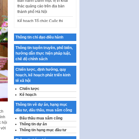
thành phố Hà Nội
Kế hoạch Tổ chức Cuộc thi
chính luận về bảo vệ nền tảng tư
tưởng của Đảng…
Công bố công khai dự toán kinh
Thông tin chỉ đạo điều hành
phí xây dựng pháp luật, hoàn
thiện thể chế, chính…
Thông tin tuyên truyền, phổ biến,
hướng dẫn thực hiện pháp luật,
Quy định về nghiên cứu, ứng
chế độ chính sách
dụng khoa học, công nghệ, đổi
mới sáng tạo và chuyển…
Chiến lược, định hướng, quy
hoạch, kế hoạch phát triển kinh
Quy định chi tiết và hướng dẫn
tế xã hội
thi hành một số điều của Luật Lý
lịch tư…
Chiến lược
Kế hoạch
Sửa đổi, bổ sung một số nội
dung tại Nghị quyết số 30/NQ-
Thông tin về dự án, hạng mục
CP ngày 24 tháng 02…
đầu tư, đấu thầu, mua sắm công
ch
ính
Ban hành Chương trình hành
Đấu thầu mua sắm công
c hội
động của Chính phủ thực hiện
Thông tin dự án
 với
Nghị quyết số 02-NQ/TW ngày
Thông tin hạng mục đầu tư
17…