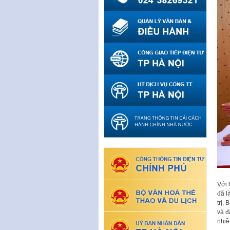
Với 
đã l
trị,
và đ
nhiề