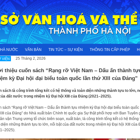
NHÀ NƯỚC
VĂN BẢN
TIN TỨC – SỰ KIỆN
THÔNG TIN CẤP PHÉP
H
25 Tháng 2, 2026
 VIỆN
ới thiệu cuốn sách “Rạng rỡ Việt Nam – Dấu ấn thành tự
ệm kỳ Đại hội đại biểu toàn quốc lần thứ XIII của Đảng”
 sách là công trình tổng kết có hệ thống và toàn diện những thành tựu to lớn, n
của đất nước trong nhiệm kỳ Đại hội XIII của Đảng (2021–2025).
 sách “Rạng rỡ Việt Nam – Dấu ấn thành tựu nhiệm kỳ Đại hội đại biểu toàn quốc 
XIII của Đảng” do Nhà xuất bản Chính trị quốc gia Sự thật phối hợp với Ban Tuyên 
ân vận Trung ương tổ chức biên soạn, xuất bản, là công trình tổng kết có hệ thống
 diện những thành tựu to lớn, nổi bật của đất nước trong nhiệm kỳ Đại hội XIII của
1–2025).