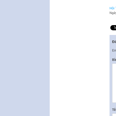
Hội 
​Ngà
Để
Em
Bì
T