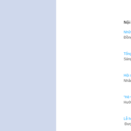
Nội
Nhữn
Đồng
Tổng
Sáng
Hội 
Nhân
“Hè 
Hưởn
Lễ h
​ Đư