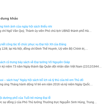
 dung khác
g hình ảnh của ngày hội sách thiếu nhi
 chí Ngô Văn Quý, Thành ủy viên Phó chủ tịch UBND thành phố Hà…
 kết công tác tổ chức phục vụ Đại hội XII của Đảng
 12/8, tại Hà Nội, đồng chí Đinh Thế Huynh, Uỷ viên Bộ Chính trị,…
sách cũ trưng bày sách về Đại tướng Võ Nguyên Giáp
 kỷ niệm 73 năm Ngày thành lập Quân đội nhân dân Việt Nam (22/12/1944…
vui – sách hay” Ngày hội sách bổ ích và lý thú của trẻ em Thủ đô
g ứng Tháng hành động Vì trẻ em năm 2016 và kỷ niệm Ngày Quốc…
ội đường phố của Tuổi trẻ mừng Đại lễ
ợc sự đồng ý của Phó Thủ tướng Thường trực Nguyễn Sinh Hùng, Trung…