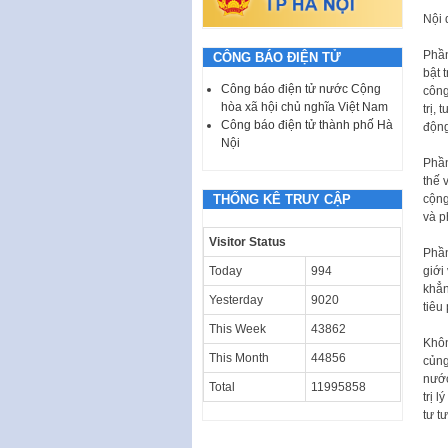
Nội 
Phần
CÔNG BÁO ĐIỆN TỬ
bật 
Công báo điện tử nước Cộng
công
hòa xã hội chủ nghĩa Việt Nam
trị,
Công báo điện tử thành phố Hà
động
Nội
Phần
thế 
THỐNG KÊ TRUY CẬP
cộng
và p
Visitor Status
Phần
Today
994
giới
khẳn
Yesterday
9020
tiêu
This Week
43862
Khôn
This Month
44856
củng
nước
Total
11995858
trị 
tư t