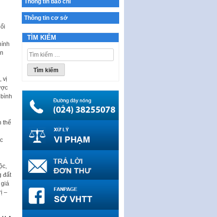
Thông tin báo chí
THÔNG BÁO Tuyển dụng lao
động hợp đồng theo Nghị định
Thông tin cơ sở
số 111/2022/NĐ-CP ngày
ổi
30/12/2022 của Chính…
TÌM KIẾM
hính
Sửa đổi, bổ sung một số điều
Tìm
ến
của Thông tư số 320/2016/TT-
kiếm
BTC của Bộ trưởng Bộ Tài…
cho:
 vị
Quy định về quản lý website
ược
thương mại điện tử
 bình
Nghị quyết quy định điều kiện,
thủ tục tặng, thu hồi danh hiệu
"Công dân danh dự…
h thế
Nghị quyết quy định một số
ục
chính sách thúc đẩy nghiên cứu
khoa học, phát triển công…
ộc,
Nghị quyết công bố Nghị quyết
 đất
quy phạm pháp luật của HĐND
 giá
Thành phố triển khai thi…
ị –
Nghị quyết ban hành quy chế
tiếp công dân của Thường trực
HĐND, đại biểu HĐND thành…