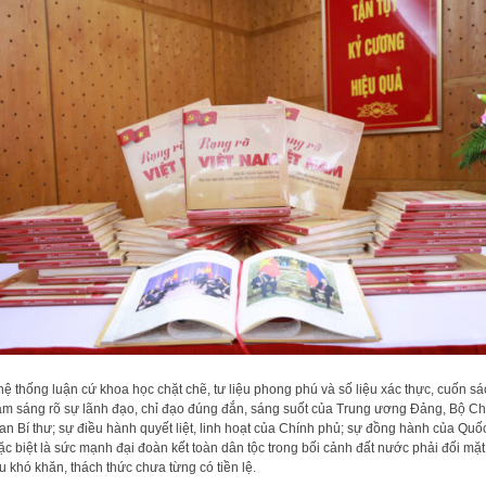
hệ thống luận cứ khoa học chặt chẽ, tư liệu phong phú và số liệu xác thực, cuốn sá
àm sáng rõ sự lãnh đạo, chỉ đạo đúng đắn, sáng suốt của Trung ương Đảng, Bộ Ch
 Ban Bí thư; sự điều hành quyết liệt, linh hoạt của Chính phủ; sự đồng hành của Quố
ặc biệt là sức mạnh đại đoàn kết toàn dân tộc trong bối cảnh đất nước phải đối mặt
u khó khăn, thách thức chưa từng có tiền lệ.