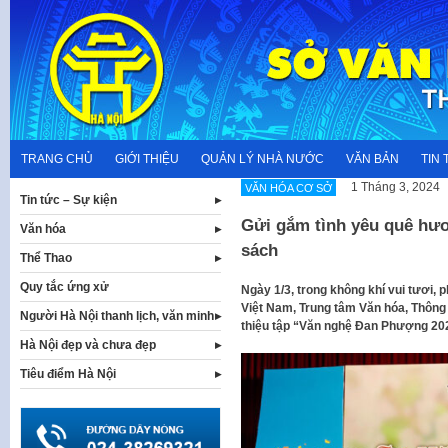
Skip
to
content
TRANG CHỦ
GIỚI THIỆU
QUẢN LÝ NHÀ NƯỚC
VĂN BẢN
TIN 
1 Tháng 3, 2024
VĂN HÓA CƠ SỞ
Tin tức – Sự kiện
Gửi gắm tình yêu quê hư
Văn hóa
sách
Thể Thao
Quy tắc ứng xử
Ngày 1/3, trong không khí vui tươi,
Việt Nam, Trung tâm Văn hóa, Thông
Người Hà Nội thanh lịch, văn minh
thiệu tập “Văn nghệ Đan Phượng 20
Hà Nội đẹp và chưa đẹp
Tiêu điểm Hà Nội