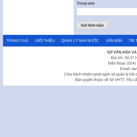
Trang web
TRANG CHỦ
GIỚI THIỆU
QUẢN LÝ NHÀ NƯỚC
VĂN BẢN
TIN 
SỞ VĂN HÓA VÀ
Địa chỉ: Số 47
Điện thoại: (024
Email: va
Chịu trách nhiệm phát ngôn và quản lý nộ
Bản quyền thuộc về Sở VHTT. Yêu cầu 