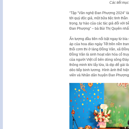
Các tiết mục
“Tập “Văn nghệ Đan Phượng 2024” là
tới quý độc giả, một bữa tiệc tinh thầ
trọng, tự hào của các tác giả đối với
Đan Phượng” – bà Bùi Thị Quyên nh
Ấn tượng đầu tiên nổi bật ngay từ b
áp của hoa đào ngày Tết trên nền tranh
thổi cơm thi ở làng Đồng Vân, xã Đồn
Đồng Vân là sinh hoạt văn hóa cổ tru
của người Việt cổ bên dòng sông Đáy. H
thông minh khi lấy lửa, là dịp để gái
dẻo tiếp binh lương. Hình ảnh thể hi
viên và Nhân dân huyện Đan Phượng 