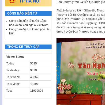
Đan Phượng” thứ 24 tiếp tục được giới
Phát biểu tại sự kiện, Giám đốc Trun
CÔNG BÁO ĐIỆN TỬ
Phượng Bùi Thị Quyên chia sẻ, sự ra 
nghệ Đan Phượng” 22 năm qua với 24
Công báo điện tử nước Cộng
sâu sắc của lãnh đạo Huyện ủy, HĐN
hòa xã hội chủ nghĩa Việt Nam
đối với các văn nghệ sĩ trong và ngoà
Công báo điện tử thành phố Hà
dựng huyện Đan Phượng ngày càng gi
Nội
THỐNG KÊ TRUY CẬP
Visitor Status
Today
5035
Yesterday
9020
This Week
43862
This Month
48897
Total
11999899