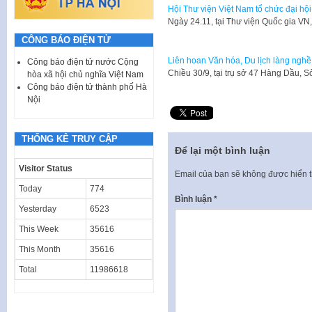
Hội Thư viện Việt Nam tổ chức đại hội 
​Ngày 24.11, tại Thư viện Quốc gia V
CÔNG BÁO ĐIỆN TỬ
Liên hoan Văn hóa, Du lịch làng nghề
Công báo điện tử nước Cộng
​Chiều 30/9, tại trụ sở 47 Hàng Dầu,
hòa xã hội chủ nghĩa Việt Nam
Công báo điện tử thành phố Hà
Nội
THỐNG KÊ TRUY CẬP
Để lại một bình luận
Visitor Status
Email của bạn sẽ không được hiển t
Today
774
Bình luận
*
Yesterday
6523
This Week
35616
This Month
35616
Total
11986618