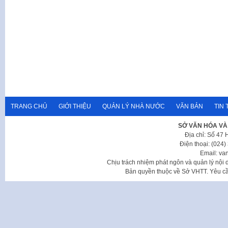
TRANG CHỦ
GIỚI THIỆU
QUẢN LÝ NHÀ NƯỚC
VĂN BẢN
TIN 
SỞ VĂN HÓA VÀ
Địa chỉ: Số 47
Điện thoại: (024
Email: va
Chịu trách nhiệm phát ngôn và quản lý nộ
Bản quyền thuộc về Sở VHTT. Yêu cầu 