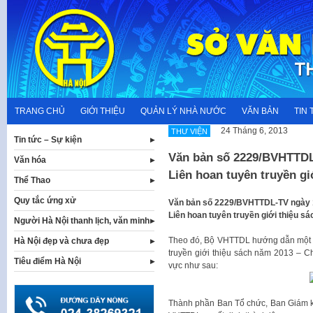
Skip
to
content
TRANG CHỦ
GIỚI THIỆU
QUẢN LÝ NHÀ NƯỚC
VĂN BẢN
TIN 
24 Tháng 6, 2013
THƯ VIỆN
Tin tức – Sự kiện
Văn bản số 2229/BVHTTDL
Văn hóa
Liên hoan tuyên truyền gi
Thể Thao
Quy tắc ứng xử
​Văn bản số 2229/BVHTTDL-TV ngày 
Liên hoan tuyên truyền giới thiệu sác
Người Hà Nội thanh lịch, văn minh
Theo đó, Bộ VHTTDL hướng dẫn một s
Hà Nội đẹp và chưa đẹp
truyền giới thiệu sách năm 2013 – C
Tiêu điểm Hà Nội
vực như sau:​
Thành phần Ban Tổ chức, Ban Giám k