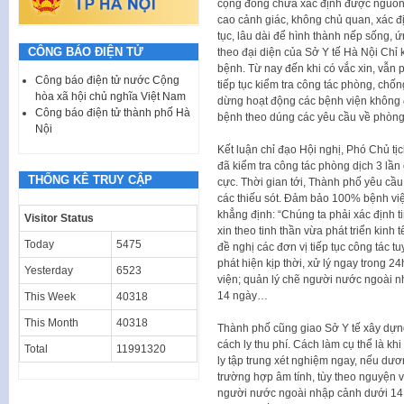
cộng đồng chưa xác định được nguồn lâ
cao cảnh giác, không chủ quan, xác đ
tục, lâu dài để hình thành nếp sống, 
CÔNG BÁO ĐIỆN TỬ
theo đại diện của Sở Y tế Hà Nội Chỉ 
bệnh. Từ nay đến khi có vắc xin, vẫn 
Công báo điện tử nước Cộng
tiếp tục kiểm tra công tác phòng, chốn
hòa xã hội chủ nghĩa Việt Nam
dừng hoạt động các bệnh viện không đ
Công báo điện tử thành phố Hà
bệnh theo dúng các yêu cầu về phòng,
Nội
Kết luận chỉ đạo Hội nghị, Phó Chủ 
đã kiểm tra công tác phòng dịch 3 lần
THỐNG KÊ TRUY CẬP
cực. Thời gian tới, Thành phố yêu cầu
các thiếu sót. Đảm bảo 100% bệnh vi
khẳng định: “Chúng ta phải xác định t
Visitor Status
xin theo tinh thần vừa phát triển kin
Today
5475
đề nghị các đơn vị tiếp tục công tác t
phát hiện kịp thời, xử lý ngay trong 24
Yesterday
6523
viện; quản lý chẽ người nước ngoài 
14 ngày…
This Week
40318
This Month
40318
Thành phố cũng giao Sở Y tế xây dựn
cách ly thu phí. Cách làm cụ thể là k
Total
11991320
ly tập trung xét nghiệm ngay, nếu dươn
trường hợp âm tính, tùy theo nguyện v
người nước ngoài nhập cảnh dưới 14 