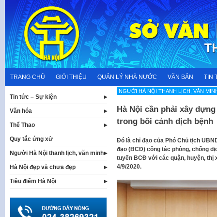
Skip
to
content
TRANG CHỦ
GIỚI THIỆU
QUẢN LÝ NHÀ NƯỚC
VĂN BẢN
TIN 
NGƯỜI HÀ NỘI THANH LỊCH, VĂN MIN
Tin tức – Sự kiện
Hà Nội cần phải xây dựng
Văn hóa
trong bối cảnh dịch bệnh
Thể Thao
Quy tắc ứng xử
Đó là chỉ đạo của Phó Chủ tịch UBN
đạo (BCĐ) công tác phòng, chống dịc
Người Hà Nội thanh lịch, văn minh
tuyến BCĐ với các quận, huyện, thị x
4/9/2020.
Hà Nội đẹp và chưa đẹp
Tiêu điểm Hà Nội