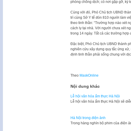
phòng chống dịch; có nơi gặp gỡ, ký
Cùng với đó, Phó Chủ tịch UBND thàn
trì cùng Sở Y tế đón 810 người làm v
theo tinh thần: “Trường hợp nào xét n
cách ly tại nhà. Với người chưa xét ng
trong 14 ngày. Tất cả các trường hợp đ
Đặc biệt, Phó Chủ tịch UBND thành p
nghiên cứu xây dựng quy tắc ứng xử,
định tinh thần phải sống chung với dịc
Theo
MaskOnline
Nội dung khác
Lễ hội văn hóa ẩm thực Hà Nội
Lễ hội văn hóa ẩm thực Hà Nội sẽ diễ
Hà Nội trong điện ảnh
​Trong hàng nghìn bộ phim của điện 