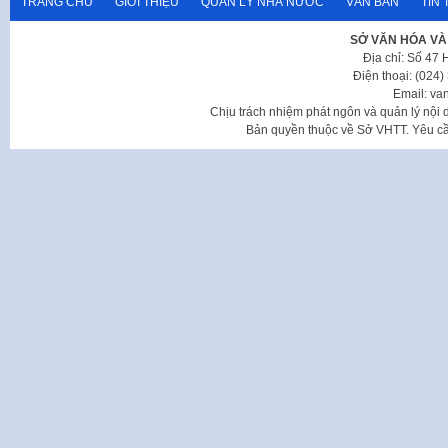
TRANG CHỦ
GIỚI THIỆU
QUẢN LÝ NHÀ NƯỚC
VĂN BẢN
TIN 
SỞ VĂN HÓA VÀ
Địa chỉ: Số 47
Điện thoại: (024
Email: va
Chịu trách nhiệm phát ngôn và quản lý nộ
Bản quyền thuộc về Sở VHTT. Yêu cầu 