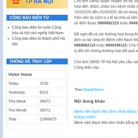
Chủ tịch UBND quận, huyện, thị xã, xã,
hợp đến, thăm, chăm sóc bệnh nhân điề
10/3/2020 đến 25/3/2020, đã sử dụng d
CÔNG BÁO ĐIỆN TỬ
hiện việc tự cách ly y tế tại nhà và l
số điện thoại:
0969082115
hoặc
0949
Công báo điện tử nước Cộng
hòa xã hội chủ nghĩa Việt Nam
Đề nghị tất cả các trường hợp trong 
Công báo điện tử thành phố Hà
dịch vụ tại căng tin Bệnh viện Bạch Mai
Nội
0969082115
hoặc
0949396115.
Chủ t
ly đối với những trường hợp kết quả x
THỐNG KÊ TRUY CẬP
Chủ tịch UBND TP Hà Nội yêu cầu các 
Công điện này.
Visitor Status
Today
3230
Theo
MaskOnline
Yesterday
6523
Nội dung khác
This Week
38072
This Month
38072
Bệnh viện Bạch Mai: Đón nhận bằng di
kháng chiến”
Total
11989075
Bệnh viện Bạch Mai đón nhận bằng di