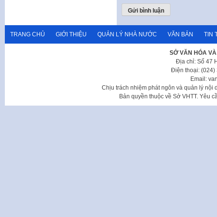
TRANG CHỦ
GIỚI THIỆU
QUẢN LÝ NHÀ NƯỚC
VĂN BẢN
TIN 
SỞ VĂN HÓA VÀ
Địa chỉ: Số 47
Điện thoại: (024
Email: va
Chịu trách nhiệm phát ngôn và quản lý nộ
Bản quyền thuộc về Sở VHTT. Yêu cầu 