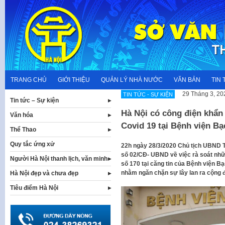
Skip
to
content
TRANG CHỦ
GIỚI THIỆU
QUẢN LÝ NHÀ NƯỚC
VĂN BẢN
TIN 
29 Tháng 3, 20
TIN TỨC - SỰ KIỆN
Tin tức – Sự kiện
Hà Nội có công điện khẩn 
Văn hóa
Covid 19 tại Bệnh viện B
Thể Thao
Quy tắc ứng xử
22h ngày 28/3/2020 Chủ tịch UBND 
số 02/CĐ- UBND về việc rà soát nhữ
Người Hà Nội thanh lịch, văn minh
số 170 tại căng tin của Bệnh viện Bạ
nhằm ngăn chặn sự lây lan ra cộng 
Hà Nội đẹp và chưa đẹp
Tiêu điểm Hà Nội