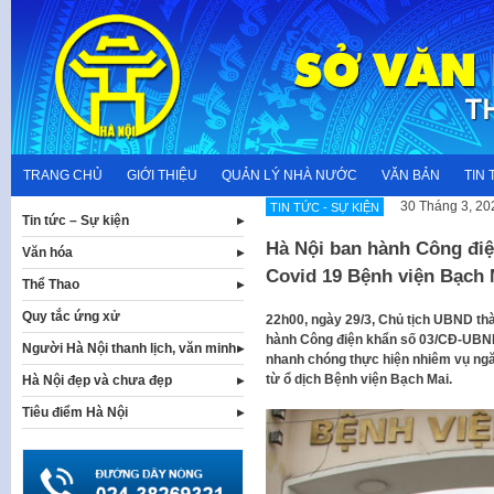
Skip
to
content
TRANG CHỦ
GIỚI THIỆU
QUẢN LÝ NHÀ NƯỚC
VĂN BẢN
TIN 
30 Tháng 3, 20
TIN TỨC - SỰ KIỆN
Tin tức – Sự kiện
Hà Nội ban hành Công điệ
Văn hóa
Covid 19 Bệnh viện Bạch 
Thể Thao
Quy tắc ứng xử
22h00, ngày 29/3, Chủ tịch UBND th
hành Công điện khẩn số 03/CĐ-UBND
Người Hà Nội thanh lịch, văn minh
nhanh chóng thực hiện nhiêm vụ ngă
từ ổ dịch Bệnh viện Bạch Mai.
Hà Nội đẹp và chưa đẹp
Tiêu điểm Hà Nội