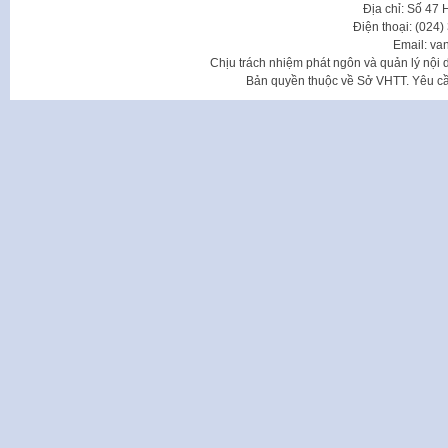
Địa chỉ: Số 47
Điện thoại: (024
Email: va
Chịu trách nhiệm phát ngôn và quản lý nộ
Bản quyền thuộc về Sở VHTT. Yêu cầu 