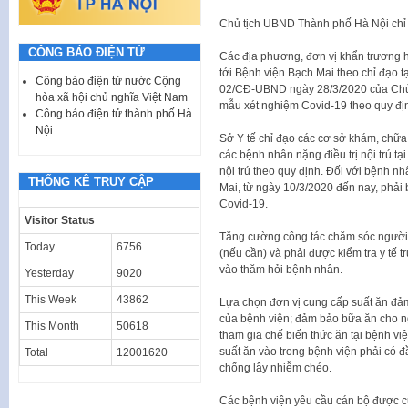
Chủ tịch UBND Thành phố Hà Nội chỉ đ
CÔNG BÁO ĐIỆN TỬ
Các địa phương, đơn vị khẩn trương h
tới Bệnh viện Bạch Mai theo chỉ đạo
Công báo điện tử nước Cộng
02/CĐ-UBND ngày 28/3/2020 của Chủ t
hòa xã hội chủ nghĩa Việt Nam
mẫu xét nghiệm Covid-19 theo quy đị
Công báo điện tử thành phố Hà
Nội
Sở Y tế chỉ đạo các cơ sở khám, chữa
các bệnh nhân nặng điều trị nội trú tại
nội trú theo quy định. Đối với bệnh nh
THỐNG KÊ TRUY CẬP
Mai, từ ngày 10/3/2020 đến nay, phải bố
Covid-19.
Visitor Status
Tăng cường công tác chăm sóc người 
Today
6756
(nếu cần) và phải được kiểm tra y tế
vào thăm hỏi bệnh nhân.
Yesterday
9020
This Week
43862
Lựa chọn đơn vị cung cấp suất ăn đả
của bệnh viện; đảm bảo bữa ăn cho n
This Month
50618
tham gia chế biến thức ăn tại bệnh vi
suất ăn vào trong bệnh viện phải có đ
Total
12001620
chống lây nhiễm chéo.
Các bệnh viện yêu cầu cán bộ được cử