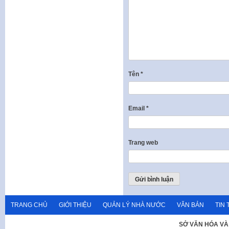
Tên
*
Email
*
Trang web
TRANG CHỦ
GIỚI THIỆU
QUẢN LÝ NHÀ NƯỚC
VĂN BẢN
TIN 
SỞ VĂN HÓA VÀ