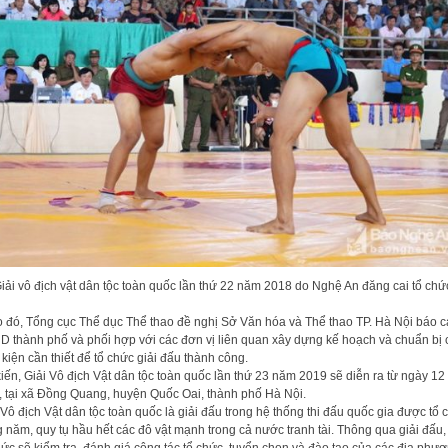
iải vô địch vật dân tộc toàn quốc lần thứ 22 năm 2018 do Nghệ An đăng cai tổ chứ
 đó, Tổng cục Thể dục Thể thao đề nghị Sở Văn hóa và Thể thao TP. Hà Nội báo 
 thành phố và phối hợp với các đơn vị liên quan xây dựng kế hoạch và chuẩn bị 
 kiện cần thiết để tổ chức giải đấu thành công.
iến, Giải Vô địch Vật dân tộc toàn quốc lần thứ 23 năm 2019 sẽ diễn ra từ ngày 12
, tại xã Đồng Quang, huyện Quốc Oai, thành phố Hà Nội.
 Vô địch Vật dân tộc toàn quốc là giải đấu trong hệ thống thi đấu quốc gia được tổ 
 năm, quy tụ hầu hết các đô vật mạnh trong cả nước tranh tài. Thông qua giải đấu
hức sẽ kiểm tra, đánh giá công tác tổ chức, tuyển chọn và đào tạo của các địa phươ