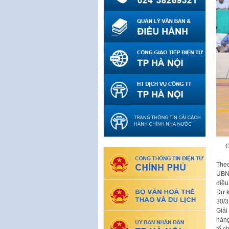
G
Theo
UBND
điều
Dự k
30/3
Giải
hàng
tổ c