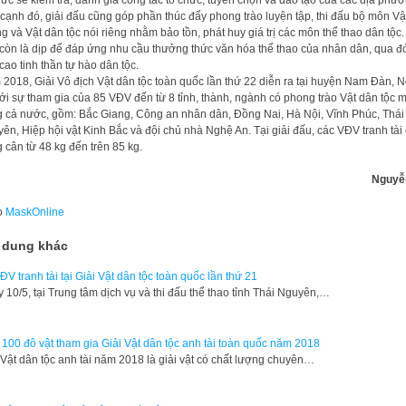
cạnh đó, giải đấu cũng góp phần thúc đẩy phong trào luyện tập, thi đấu bộ môn Vậ
g và Vật dân tộc nói riêng nhằm bảo tồn, phát huy giá trị các môn thể thao dân tộc.
còn là dịp để đáp ứng nhu cầu thưởng thức văn hóa thể thao của nhân dân, qua đ
cao tinh thần tự hào dân tộc.
2018, Giải Vô địch Vật dân tộc toàn quốc lần thứ 22 diễn ra tại huyện Nam Đàn, 
ới sự tham gia của 85 VĐV đến từ 8 tỉnh, thành, ngành có phong trào Vật dân tộc 
g cả nước, gồm: Bắc Giang, Công an nhân dân, Đồng Nai, Hà Nội, Vĩnh Phúc, Thái
ên, Hiệp hội vật Kinh Bắc và đội chủ nhà Nghệ An. Tại giải đấu, các VĐV tranh tài
 cân từ 48 kg đến trên 85 kg.
Nguyễ
o
MaskOnline
 dung khác
ĐV tranh tài tại Giải Vật dân tộc toàn quốc lần thứ 21
 10/5, tại Trung tâm dịch vụ và thi đấu thể thao tỉnh Thái Nguyên,…
100 đô vật tham gia Giải Vật dân tộc anh tài toàn quốc năm 2018
 Vật dân tộc anh tài năm 2018 là giải vật có chất lượng chuyên…