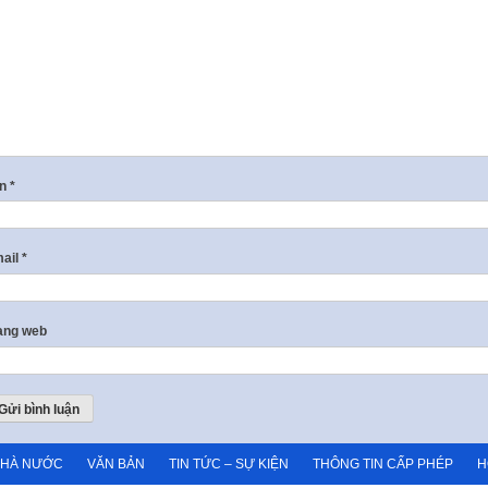
ên
*
ail
*
ang web
NHÀ NƯỚC
VĂN BẢN
TIN TỨC – SỰ KIỆN
THÔNG TIN CẤP PHÉP
H