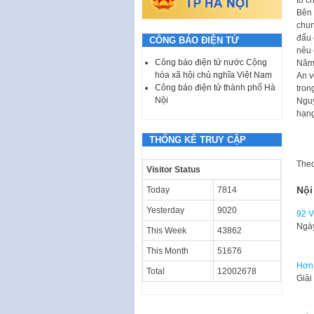
Bên 
chun
đấu 
CÔNG BÁO ĐIỆN TỬ
nêu 
Công báo điện tử nước Cộng
Năm 
hòa xã hội chủ nghĩa Việt Nam
An v
Công báo điện tử thành phố Hà
tron
Nội
Nguy
hạng
THỐNG KÊ TRUY CẬP
The
Visitor Status
Nội
Today
7814
Yesterday
9020
92 V
Ngày
This Week
43862
This Month
51676
Hơn 
Total
12002678
Giải