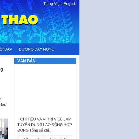
Tiếng Việt
-
English
ỎI ĐÁP
ĐƯỜNG DÂY NÓNG
VĂN BẢN
19
y
 tộc
I. CHỈ TIÊU VÀ VỊ TRÍ VIỆC LÀM
TUYỂN DỤNG LAO ĐỘNG HỢP
ĐỒNG Tổng số chỉ…
Luật Tương trợ tư pháp về dân