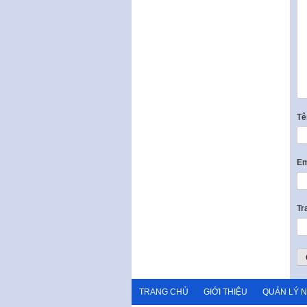
T
Em
Tr
TRANG CHỦ
GIỚI THIỆU
QUẢN LÝ 