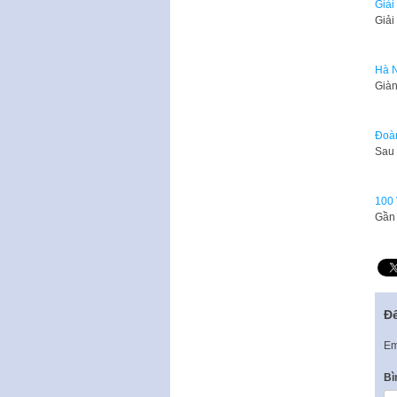
Giải
Giải
Hà N
Giàn
Đoàn
Sau 
100 
Gần 
Để
Em
Bì