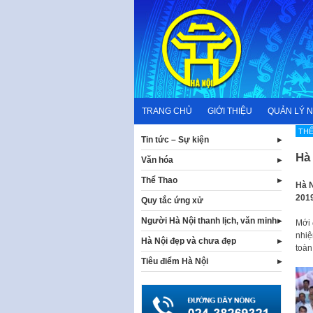
Skip
to
content
TRANG CHỦ
GIỚI THIỆU
QUẢN LÝ 
THẾ
Tin tức – Sự kiện
Hà 
Văn hóa
Thể Thao
Hà N
2019
Quy tắc ứng xử
Người Hà Nội thanh lịch, văn minh
Mới 
nhiệ
Hà Nội đẹp và chưa đẹp
toàn
Tiêu điểm Hà Nội