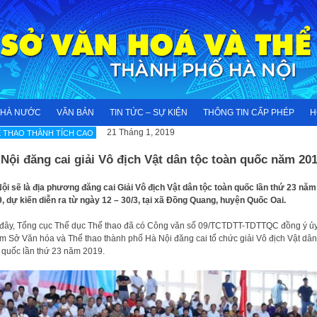
NHÀ NƯỚC
VĂN BẢN
TIN TỨC – SỰ KIỆN
THÔNG TIN CẤP PHÉP
H
21 Tháng 1, 2019
 THAO THÀNH TÍCH CAO
Nội đăng cai giải Vô địch Vật dân tộc toàn quốc năm 20
ội sẽ là địa phương đăng cai Giải Vô địch Vật dân tộc toàn quốc lần thứ 23 năm
, dự kiến diễn ra từ ngày 12 – 30/3, tại xã Đồng Quang, huyện Quốc Oai.
đây, Tổng cục Thể dục Thể thao đã có Công văn số 09/TCTDTT-TDTTQC đồng ý ủ
m Sở Văn hóa và Thể thao thành phố Hà Nội đăng cai tổ chức giải Vô địch Vật dân
 quốc lần thứ 23 năm 2019.