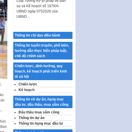
sự và Kế hoạch số 187KH-
UBND ngày 0752026 của
UBND…
Ban hành Danh mục vị trí khai
thác quảng cáo trên địa bàn
thành phố Hà Nội
Thông tin chỉ đạo điều hành
Kế hoạch Tổ chức Cuộc thi
chính luận về bảo vệ nền tảng tư
Thông tin tuyên truyền, phổ biến,
tưởng của Đảng…
hướng dẫn thực hiện pháp luật,
chế độ chính sách
Công bố công khai dự toán kinh
phí xây dựng pháp luật, hoàn
Chiến lược, định hướng, quy
thiện thể chế, chính…
hoạch, kế hoạch phát triển kinh
tế xã hội
Quy định về nghiên cứu, ứng
dụng khoa học, công nghệ, đổi
c.
Chiến lược
mới sáng tạo và chuyển…
Kế hoạch
cáo
Quy định chi tiết và hướng dẫn
Thông tin về dự án, hạng mục
các
thi hành một số điều của Luật Lý
đầu tư, đấu thầu, mua sắm công
lịch tư…
 –
Đấu thầu mua sắm công
Sửa đổi, bổ sung một số nội
Thông tin dự án
chức
dung tại Nghị quyết số 30/NQ-
Thông tin hạng mục đầu tư
, Ban
CP ngày 24 tháng 02…
ng.