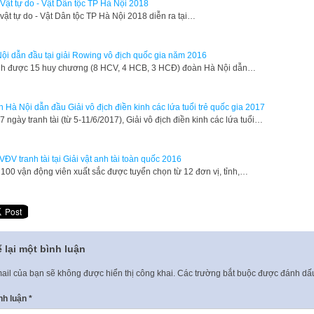
 Vật tự do - Vật Dân tộc TP Hà Nội 2018
 vật tự do - Vật Dân tộc TP Hà Nội 2018 diễn ra tại…
ội dẫn đầu tại giải Rowing vô địch quốc gia năm 2016
h được 15 huy chương (8 HCV, 4 HCB, 3 HCĐ) đoàn Hà Nội dẫn…
 Hà Nội dẫn đầu Giải vô địch điền kinh các lứa tuổi trẻ quốc gia 2017
7 ngày tranh tài (từ 5-11/6/2017), Giải vô địch điền kinh các lứa tuổi…
VĐV tranh tài tại Giải vật anh tài toàn quốc 2016
100 vận động viên xuất sắc được tuyển chọn từ 12 đơn vị, tỉnh,…
 lại một bình luận
ail của bạn sẽ không được hiển thị công khai.
Các trường bắt buộc được đánh d
nh luận
*