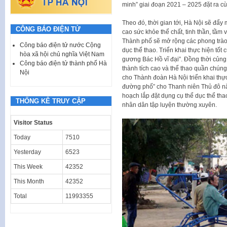
minh” giai đoạn 2021 – 2025 đặt ra cù
Theo đó, thời gian tới, Hà Nội sẽ đẩy
CÔNG BÁO ĐIỆN TỬ
cao sức khỏe thể chất, tinh thần, tầm v
Thành phố sẽ mở rộng các phong trào th
Công báo điện tử nước Cộng
dục thể thao. Triển khai thực hiện tốt
hòa xã hội chủ nghĩa Việt Nam
gương Bác Hồ vĩ đại”. Đồng thời củng 
Công báo điện tử thành phố Hà
thành tích cao và thể thao quần chúng
Nội
cho Thành đoàn Hà Nội triển khai thực
đường phố” cho Thanh niên Thủ đô nă
hoạch lắp đặt dụng cụ thể dục thể thao
THỐNG KÊ TRUY CẬP
nhân dân tập luyện thường xuyên.
Visitor Status
Today
7510
Yesterday
6523
This Week
42352
This Month
42352
Total
11993355