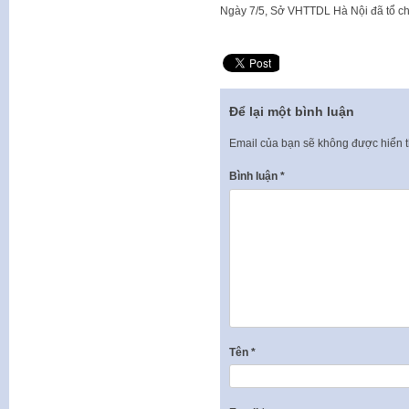
​Ngày 7/5, Sở VHTTDL Hà Nội đã tổ ch
Để lại một bình luận
Email của bạn sẽ không được hiển t
Bình luận
*
Tên
*