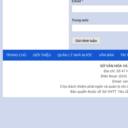
Email
*
Trang web
TRANG CHỦ
GIỚI THIỆU
QUẢN LÝ NHÀ NƯỚC
VĂN BẢN
TIN 
SỞ VĂN HÓA VÀ
Địa chỉ: Số 47
Điện thoại: (024
Email: va
Chịu trách nhiệm phát ngôn và quản lý nộ
Bản quyền thuộc về Sở VHTT. Yêu cầu 