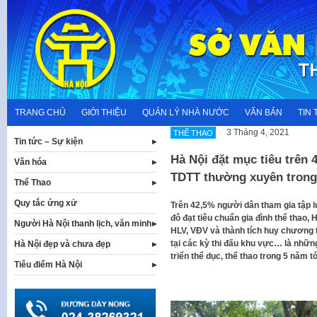
Skip
to
content
TRANG CHỦ
GIỚI THIỆU
QUẢN LÝ NHÀ NƯỚC
VĂN BẢN
TIN 
3 Tháng 4, 2021
THỂ THAO
Tin tức – Sự kiện
Hà Nội đặt mục tiêu trên 
Văn hóa
TDTT thường xuyên trong
Thể Thao
Quy tắc ứng xử
Trên 42,5% người dân tham gia tập 
đô đạt tiêu chuẩn gia đình thể thao,
Người Hà Nội thanh lịch, văn minh
HLV, VĐV và thành tích huy chương t
tại các kỳ thi đấu khu vực… là nhữn
Hà Nội đẹp và chưa đẹp
triển thể dục, thể thao trong 5 năm tớ
Tiêu điểm Hà Nội