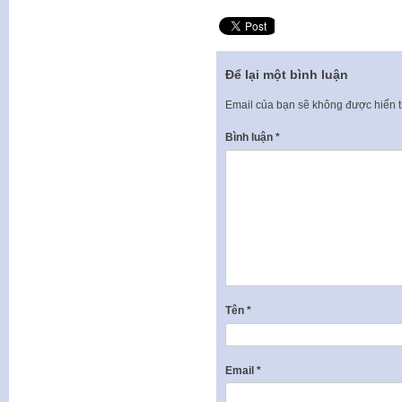
Để lại một bình luận
Email của bạn sẽ không được hiển t
Bình luận
*
Tên
*
Email
*