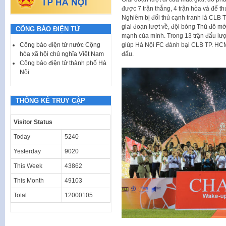
được 7 trận thắng, 4 trận hòa và để t
Nghiêm bị đối thủ cạnh tranh là CLB 
giai đoạn lượt về, đội bóng Thủ đô m
CÔNG BÁO ĐIỆN TỬ
mạnh của mình. Trong 13 trận đấu lượt
giúp Hà Nội FC đánh bại CLB TP. HCM 
Công báo điện tử nước Cộng
đấu.
hòa xã hội chủ nghĩa Việt Nam
Công báo điện tử thành phố Hà
Nội
THỐNG KÊ TRUY CẬP
Visitor Status
Today
5240
Yesterday
9020
This Week
43862
This Month
49103
Total
12000105