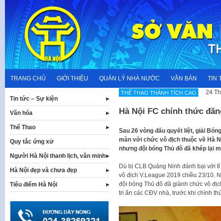
Skip
to
content
TRANG CHỦ
GIỚI THIỆU
QUẢN LÝ NHÀ NƯỚC
VĂN BẢN
TIN 
24 Th
THẾ THAO THÀNH TÍCH CAO
Tin tức – Sự kiện
Hà Nội FC chính thức đăn
Văn hóa
Thể Thao
Sau 26 vòng đấu quyết liệt, giải Bón
màn với chức vô địch thuộc về Hà Nộ
Quy tắc ứng xử
nhưng đội bóng Thủ đô đã khép lại mù
Người Hà Nội thanh lịch, văn minh
Dù bị CLB Quảng Ninh đánh bại với tỉ
Hà Nội đẹp và chưa đẹp
vô địch V.League 2019 chiều 23/10. Nh
đội bóng Thủ đô đã giành chức vô địc
Tiêu điểm Hà Nội
tri ân các CĐV nhà, trước khi chính t