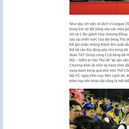
Như vậy, với việc vô địch V-League 2
trong lịch sử đội bóng vào các mùa gi
nhì và 1 lần giành Huy chương Đồng. 
sâu và chiến lược của đội bóng Thủ đ
Để ghi nhận những thành tích xuất sắc
thế hệ cầu thủ đóng góp cho bóng đá T
đoàn T&T Group cùng CLB bóng đá Hà
Nội – Niềm tự hào Thủ đô”
tại sân vậ
Chương trình sẽ nhìn lại hành trình 
vang danh trong quá khứ như Thể Cô
Nội FC ngày hôm nay. Bên cạnh đó, 
pitse hay trên khán đài cũng là một đ