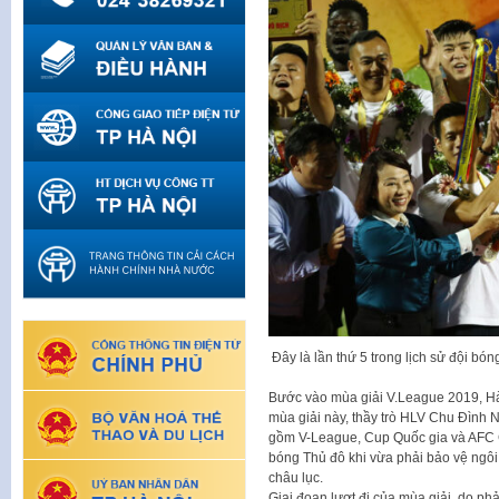
Đây là lần thứ 5 trong lịch sử đội b
Bước vào mùa giải V.League 2019, Hà
mùa giải này, thầy trò HLV Chu Đình N
gồm V-League, Cup Quốc gia và AFC Cu
bóng Thủ đô khi vừa phải bảo vệ ngôi
châu lục.
Giai đoạn lượt đi của mùa giải, do phả