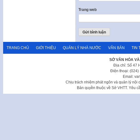
Trang web
TRANG CHỦ
GIỚI THIỆU
QUẢN LÝ NHÀ NƯỚC
VĂN BẢN
TIN 
SỞ VĂN HÓA VÀ
Địa chỉ: Số 47
Điện thoại: (024
Email: va
Chịu trách nhiệm phát ngôn và quản lý nộ
Bản quyền thuộc về Sở VHTT. Yêu cầu 