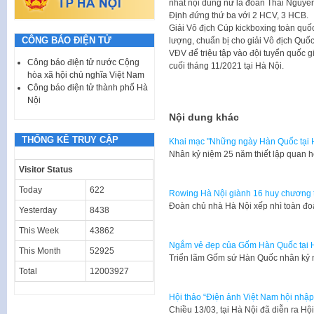
nhất nội dung nữ là đoàn Thái Nguyê
Định đứng thứ ba với 2 HCV, 3 HCB.
Giải Vô địch Cúp kickboxing toàn quốc
CÔNG BÁO ĐIỆN TỬ
lượng, chuẩn bị cho giải Vô địch Quố
VĐV để triệu tập vào đội tuyển quốc 
Công báo điện tử nước Cộng
cuối tháng 11/2021 tại Hà Nội.
hòa xã hội chủ nghĩa Việt Nam
Công báo điện tử thành phố Hà
Nội
Nội dung khác
THỐNG KÊ TRUY CẬP
Khai mạc "Những ngày Hàn Quốc tại 
Nhân kỷ niệm 25 năm thiết lập quan 
Visitor Status
Today
622
Rowing Hà Nội giành 16 huy chương tạ
Đoàn chủ nhà Hà Nội xếp nhì toàn đo
Yesterday
8438
This Week
43862
Ngắm vẻ đẹp của Gốm Hàn Quốc tại 
This Month
52925
Triển lãm Gốm sứ Hàn Quốc nhân kỷ 
Total
12003927
Hội thảo “Điện ảnh Việt Nam hội nhập 
Chiều 13/03, tại Hà Nội đã diễn ra H