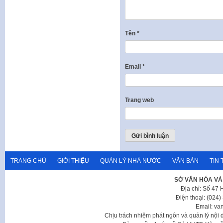
Tên
*
Email
*
Trang web
TRANG CHỦ
GIỚI THIỆU
QUẢN LÝ NHÀ NƯỚC
VĂN BẢN
TIN 
SỞ VĂN HÓA VÀ
Địa chỉ: Số 47
Điện thoại: (024
Email: va
Chịu trách nhiệm phát ngôn và quản lý nộ