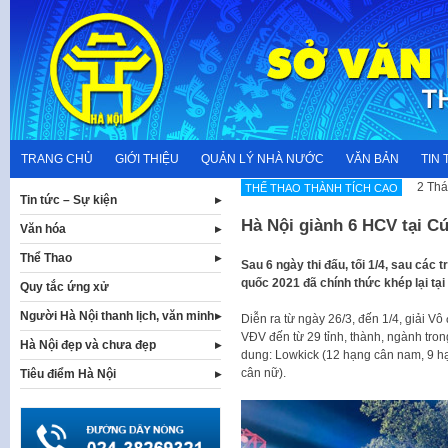
Skip
to
content
TRANG CHỦ
GIỚI THIỆU
QUẢN LÝ NHÀ NƯỚC
VĂN BẢN
TIN 
2 Thá
THẾ THAO THÀNH TÍCH CAO
Tin tức – Sự kiện
Hà Nội giành 6 HCV tại C
Văn hóa
Thể Thao
Sau 6 ngày thi đấu, tối 1/4, sau các 
quốc 2021 đã chính thức khép lại tại
Quy tắc ứng xử
Người Hà Nội thanh lịch, văn minh
Diễn ra từ ngày 26/3, đến 1/4, giải V
VĐV đến từ 29 tỉnh, thành, ngành trong
Hà Nội đẹp và chưa đẹp
dung: Lowkick (12 hạng cân nam, 9 hạ
cân nữ).
Tiêu điểm Hà Nội