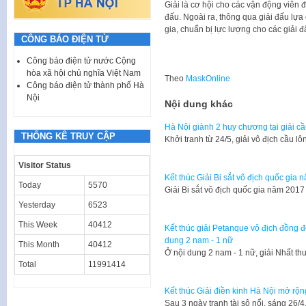
Giải là cơ hội cho các vận động viên đ
đấu. Ngoài ra, thông qua giải đấu lựa
gia, chuẩn bị lực lượng cho các giải 
CÔNG BÁO ĐIỆN TỬ
Công báo điện tử nước Cộng
hòa xã hội chủ nghĩa Việt Nam
Theo
MaskOnline
Công báo điện tử thành phố Hà
Nội
Nội dung khác
Hà Nội giành 2 huy chương tại giải c
THỐNG KÊ TRUY CẬP
Khởi tranh từ 24/5, giải vô địch cầu 
Visitor Status
Kết thúc Giải Bi sắt vô địch quốc gia
Today
5570
Giải Bi sắt vô địch quốc gia năm 2017
Yesterday
6523
This Week
40412
Kết thúc giải Petanque vô địch đồng đ
dung 2 nam - 1 nữ
This Month
40412
Ở nội dung 2 nam - 1 nữ, giải Nhất t
Total
11991414
Kết thúc Giải điền kinh Hà Nội mở rộn
Sau 3 ngày tranh tài sô nổi, sáng 26/