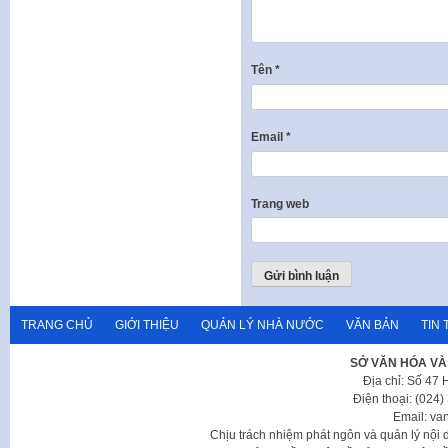
Tên
*
Email
*
Trang web
TRANG CHỦ
GIỚI THIỆU
QUẢN LÝ NHÀ NƯỚC
VĂN BẢN
TIN 
SỞ VĂN HÓA VÀ
Địa chỉ: Số 47
Điện thoại: (024
Email: va
Chịu trách nhiệm phát ngôn và quản lý nộ