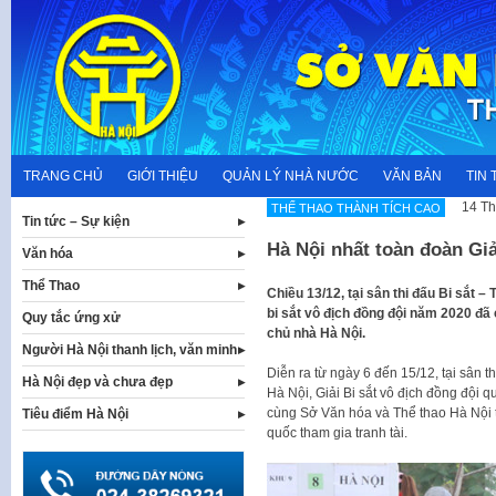
Skip
to
content
TRANG CHỦ
GIỚI THIỆU
QUẢN LÝ NHÀ NƯỚC
VĂN BẢN
TIN 
14 Th
THẾ THAO THÀNH TÍCH CAO
Tin tức – Sự kiện
Hà Nội nhất toàn đoàn Giả
Văn hóa
Thể Thao
Chiều 13/12, tại sân thi đấu Bi sắt 
bi sắt vô địch đồng đội năm 2020 đã 
Quy tắc ứng xử
chủ nhà Hà Nội.
Người Hà Nội thanh lịch, văn minh
Diễn ra từ ngày 6 đến 15/12, tại sân 
Hà Nội đẹp và chưa đẹp
Hà Nội, Giải Bi sắt vô địch đồng đội
cùng Sở Văn hóa và Thể thao Hà Nội t
Tiêu điểm Hà Nội
quốc tham gia tranh tài.