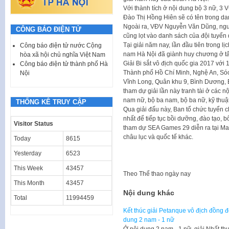
Với thành tích ở nội dung bộ 3 nữ, 3
Đào Thị Hồng Hiên sẽ có tên trong d
Ngoài ra, VĐV Nguyễn Văn Dũng, ngư
CÔNG BÁO ĐIỆN TỬ
cũng lọt vào danh sách của đội tuyển 
Tại giải năm nay, lần đầu tiên trong l
Công báo điện tử nước Cộng
nam Hà Nội đã giành huy chương ở tấ
hòa xã hội chủ nghĩa Việt Nam
Giải Bi sắt vô địch quốc gia 2017 với
Công báo điện tử thành phố Hà
Thành phố Hồ Chí Minh, Nghệ An, Sóc
Nội
Vĩnh Long, Quân khu 9, Bình Dương, 
tham dự giải lần này tranh tài ở các 
nam nữ, bộ ba nam, bộ ba nữ, kỹ thuật
THỐNG KÊ TRUY CẬP
Qua giải đấu này, Ban tổ chức tuyển c
nhất để tiếp tục bồi dưỡng, đào tạo, 
Visitor Status
tham dự SEA Games 29 diễn ra tại Mal
châu lục và quốc tế khác.
Today
8615
Yesterday
6523
This Week
43457
Theo
Thể thao ngày nay
This Month
43457
Nội dung khác
Total
11994459
Kết thúc giải Petanque vô địch đồng đ
dung 2 nam - 1 nữ
Ở nội dung 2 nam - 1 nữ, giải Nhất t