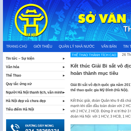
Skip
to
content
TRANG CHỦ
GIỚI THIỆU
QUẢN LÝ NHÀ NƯỚC
VĂN BẢN
TIN 
26 Th
THẾ THAO THÀNH TÍCH CAO
Tin tức – Sự kiện
Kết thúc Giải Bi sắt vô đị
Văn hóa
hoàn thành mục tiêu
Thể Thao
Quy tắc ứng xử
Giải Bi sắt vô địch quốc gia năm 201
thể thao quốc gia Mỹ Đình (Hà Nội).
Người Hà Nội thanh lịch, văn minh
Kết thúc giải, đoàn Quân khu 9 đã chứn
Hà Nội đẹp và chưa đẹp
mạnh khi dẫn đầu toàn đoàn với 2 HCV
Tiêu điểm Hà Nội
với 2 HCV, 2 HCĐ. Đứng ở vị trí thứ 3
đoàn Hà Nội với 1 HCV, 3 HCB, 1 HC