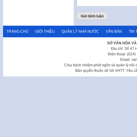
TRANG CHỦ
GIỚI THIỆU
QUẢN LÝ NHÀ NƯỚC
VĂN BẢN
TIN 
SỞ VĂN HÓA VÀ
Địa chỉ: Số 47
Điện thoại: (024
Email: va
Chịu trách nhiệm phát ngôn và quản lý nộ
Bản quyền thuộc về Sở VHTT. Yêu cầu 