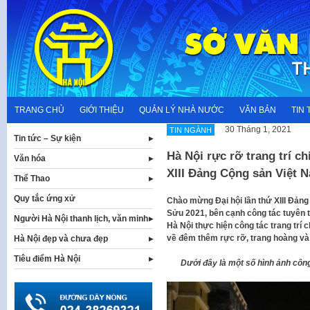
Skip
to
content
TRANG CHỦ
GIỚI THIỆU
QUẢN LÝ NHÀ NƯỚC
VĂN BẢN
TIN 
30 Tháng 1, 2021
TIN NGÀNH
Tin tức – Sự kiện
Hà Nội rực rỡ trang trí c
Văn hóa
XIII Đảng Cộng sản Việt 
Thể Thao
Quy tắc ứng xử
Chào mừng Đại hội lần thứ XIII Đả
Sửu 2021, bên cạnh công tác tuyên t
Người Hà Nội thanh lịch, văn minh
Hà Nội thực hiện công tác trang trí 
về đêm thêm rực rỡ, trang hoàng và l
Hà Nội đẹp và chưa đẹp
Tiêu điểm Hà Nội
Dưới đây là một số hình ảnh công