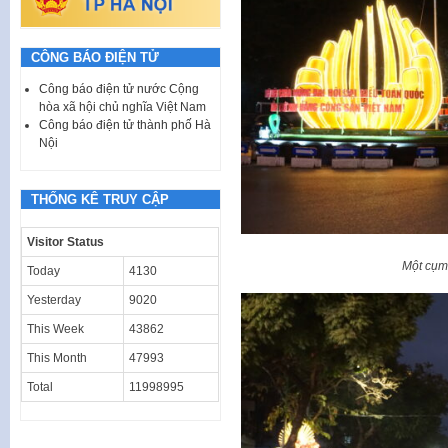
CÔNG BÁO ĐIỆN TỬ
Công báo điện tử nước Cộng
hòa xã hội chủ nghĩa Việt Nam
Công báo điện tử thành phố Hà
Nội
THỐNG KÊ TRUY CẬP
Visitor Status
Một cụm
Today
4130
Yesterday
9020
This Week
43862
This Month
47993
Total
11998995