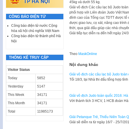
45kg và dưới 55 kg.
Giải vô địch Các câu lạc bộ Judo toà
phối hợp với Liên đoàn Judo Việt Nam 
CÔNG BÁO ĐIỆN TỬ
đỉnh cao của Tổng cục TDTT được tổ
được giao lưu, cọ xát, nâng cao trìn
Công báo điện tử nước Cộng
thời, qua giải đấu giúp các nhà chuy
hòa xã hội chủ nghĩa Việt Nam
Giải tiếp tục diễn ra đến hết ngày 24/3 
Công báo điện tử thành phố Hà
Nội
Theo
MaskOnline
THỐNG KÊ TRUY CẬP
Nội dung khác
Visitor Status
Giải vô địch các câu lạc bộ Judo toàn
Today
5852
Tối 18/3, tại Nhà thi đấu tổng hợp tỉn
Yesterday
5147
This Week
34171
Giải vô địch Judo toàn quốc 2016: Hà
Với thành tích 3 HCV, 1 HCB đoàn Hà N
This Month
34171
Total
11985173
Giải Petanque Trẻ, Thiếu Niên Toàn
Giải sẽ diễn ra từ ngày 16/7 - 25/7/