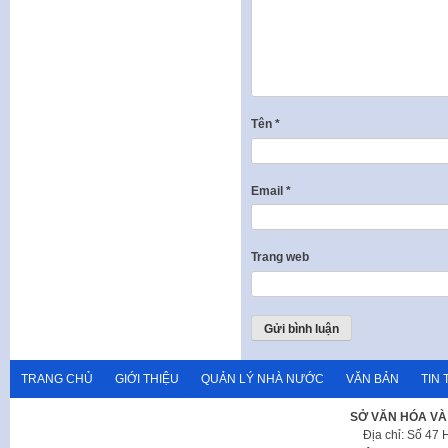
Tên
*
Email
*
Trang web
TRANG CHỦ
GIỚI THIỆU
QUẢN LÝ NHÀ NƯỚC
VĂN BẢN
TIN 
SỞ VĂN HÓA VÀ
Địa chỉ: Số 47