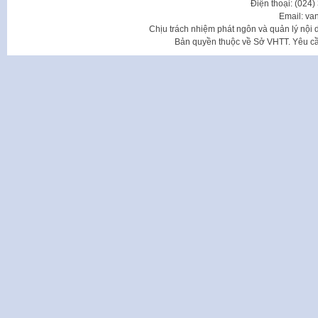
Điện thoại: (024
Email: va
Chịu trách nhiệm phát ngôn và quản lý nộ
Bản quyền thuộc về Sở VHTT. Yêu cầu 