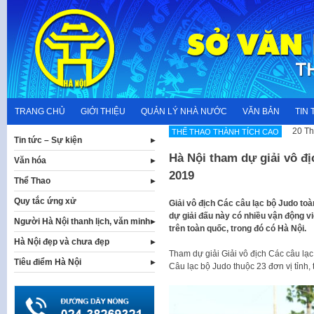
Skip
to
content
TRANG CHỦ
GIỚI THIỆU
QUẢN LÝ NHÀ NƯỚC
VĂN BẢN
TIN 
20 Th
THẾ THAO THÀNH TÍCH CAO
Tin tức – Sự kiện
Hà Nội tham dự giải vô đ
Văn hóa
2019
Thể Thao
Quy tắc ứng xử
Giải vô địch Các câu lạc bộ Judo to
dự giải đấu này có nhiều vận động v
Người Hà Nội thanh lịch, văn minh
trên toàn quốc, trong đó có Hà Nội.
Hà Nội đẹp và chưa đẹp
Tham dự giải Giải vô địch Các câu l
Tiêu điểm Hà Nội
Câu lạc bộ Judo thuộc 23 đơn vị tỉnh,