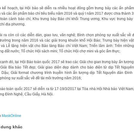
 kế hoạch, tại Hội báo sẽ diễn ra nhiều hoạt đông gồm trưng bày các ấn phẩ
 và các ấn phẩm báo chí tiêu biểu năm 2016 và quý I năm 2017 được chia thành 3
toàn cảnh báo chí, Khu trưng bày Báo chí khối Trung ương, Khu vực trưng bày
chí địa phương.
i ra còn có các diễn đàn, giao lưu, văn nghệ; Bình chọn phóng sự xuất sắc về đ
trường trong năm 2016 và các giải trong khuôn khổ Hội Báo; Trưng bày hiện vậ
 và Lễ tặng hiện vật cho Bảo tàng Báo chí Việt Nam; Triển lãm ảnh: Trên nhữn
g đất nước; Tổ chức Hội sách mini; Tổ chức Hội chợ mini và góc ẩm thực;
cạnh đó, tại Hội Báo toàn quốc 2017 sẽ trao các Giải cho gian trưng bày ấn tượng
 Giải Bìa báo Tết đẹp; Giải giao diện đẹp dành cho báo điện tử dịp Tết Nguyê
 Dậu; Giải format chương trình truyền hình ấn tượng dịp Tết Nguyên đán Đinh
 phóng sự xuất sắc về đề tài môi trường năm 2016;
báo toàn quốc 2017 sẽ diễn ra từ 17-19/3/2017 tại Tòa nhà Hội Nhà báo Việt Nam
g Đình Nghệ, Cầu Giấy, Hà Nội.
o
MaskOnline
 dung khác