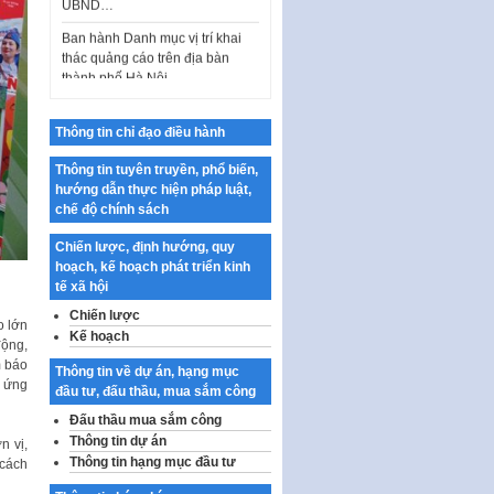
Ban hành Danh mục vị trí khai
thác quảng cáo trên địa bàn
thành phố Hà Nội
Kế hoạch Tổ chức Cuộc thi
chính luận về bảo vệ nền tảng tư
tưởng của Đảng…
Thông tin chỉ đạo điều hành
Công bố công khai dự toán kinh
Thông tin tuyên truyền, phổ biến,
phí xây dựng pháp luật, hoàn
hướng dẫn thực hiện pháp luật,
thiện thể chế, chính…
chế độ chính sách
Quy định về nghiên cứu, ứng
Chiến lược, định hướng, quy
dụng khoa học, công nghệ, đổi
hoạch, kế hoạch phát triển kinh
mới sáng tạo và chuyển…
tế xã hội
Quy định chi tiết và hướng dẫn
Chiến lược
o lớn
thi hành một số điều của Luật Lý
Kế hoạch
động,
lịch tư…
m báo
Thông tin về dự án, hạng mục
Sửa đổi, bổ sung một số nội
p ứng
đầu tư, đấu thầu, mua sắm công
dung tại Nghị quyết số 30/NQ-
Đấu thầu mua sắm công
CP ngày 24 tháng 02…
Thông tin dự án
n vị,
Ban hành Chương trình hành
Thông tin hạng mục đầu tư
 cách
động của Chính phủ thực hiện
Nghị quyết số 02-NQ/TW ngày