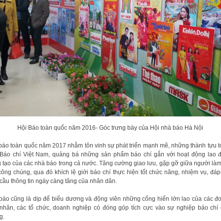
Hội Báo toàn quốc năm 2016- Góc trưng bày của Hội nhà báo Hà Nội
báo toàn quốc năm 2017 nhằm tôn vinh sự phát triển mạnh mẽ, những thành tựu t
Báo chí Việt Nam, quảng bá những sản phẩm báo chí gắn với hoạt động lao 
 tạo của các nhà báo trong cả nước. Tăng cường giao lưu, gặp gỡ giữa người là
công chúng, qua đó khích lệ giới báo chí thực hiện tốt chức năng, nhiệm vụ, đá
cầu thông tin ngày càng tăng của nhân dân.
báo cũng là dịp để biểu dương và động viên những cống hiến lớn lao của các đơ
nhân, các tổ chức, doanh nghiệp có đóng góp tích cực vào sự nghiệp báo chí
g.