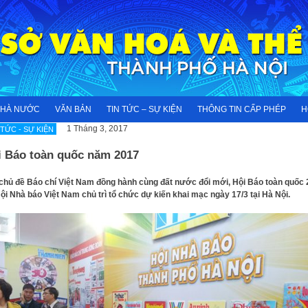
NHÀ NƯỚC
VĂN BẢN
TIN TỨC – SỰ KIỆN
THÔNG TIN CẤP PHÉP
H
1 Tháng 3, 2017
 TỨC - SỰ KIỆN
i Báo toàn quốc năm 2017
chủ đề Báo chí Việt Nam đồng hành cùng đất nước đổi mới, Hội Báo toàn quốc
ội Nhà báo Việt Nam chủ trì tổ chức dự kiến khai mạc ngày 17/3 tại Hà Nội.