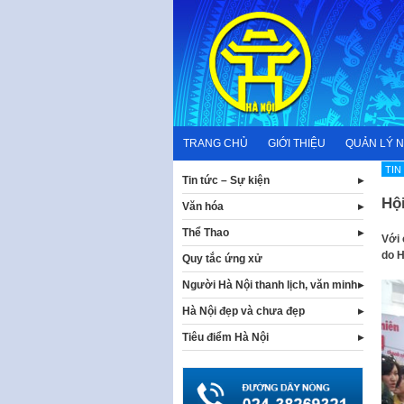
Skip
to
content
TRANG CHỦ
GIỚI THIỆU
QUẢN LÝ 
TIN
Tin tức – Sự kiện
Hộ
Văn hóa
Thể Thao
Với 
do H
Quy tắc ứng xử
Người Hà Nội thanh lịch, văn minh
Hà Nội đẹp và chưa đẹp
Tiêu điểm Hà Nội