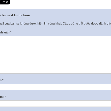
 lại một bình luận
ail của bạn sẽ không được hiển thị công khai.
Các trường bắt buộc được đánh d
nh luận
*
ên
*
ail
*