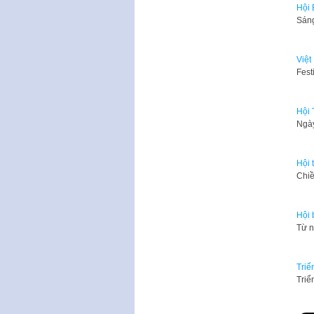
Hội 
Sáng
Việt
​Fes
Hội 
​Ngà
Hội 
Chiề
Hội 
Từ n
Triể
Triể