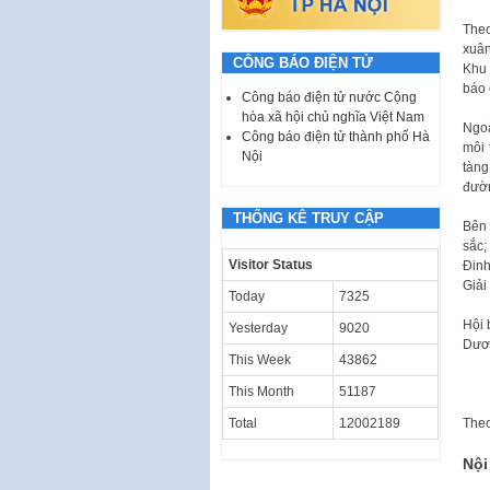
Theo
xuân
CÔNG BÁO ĐIỆN TỬ
Khu 
báo 
Công báo điện tử nước Cộng
hòa xã hội chủ nghĩa Việt Nam
Ngoà
Công báo điện tử thành phố Hà
môi 
Nội
tàng
đườn
THỐNG KÊ TRUY CẬP
Bên 
sắc;
Visitor Status
Đinh
Giải
Today
7325
Hội 
Yesterday
9020
Dươn
This Week
43862
This Month
51187
Total
12002189
The
Nội