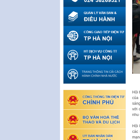
Hội 
của 
sáng
với 
nhu 
Hội 
các 
mạn