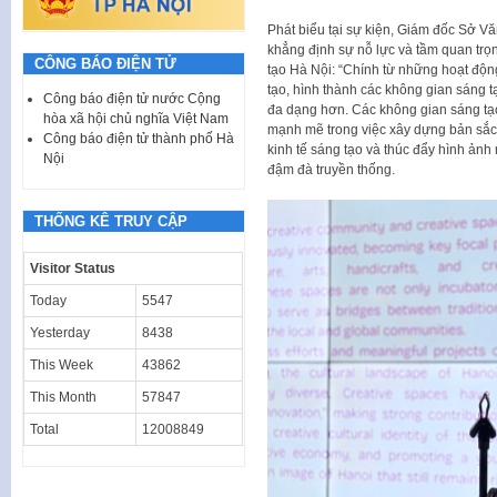
Phát biểu tại sự kiện, Giám đốc Sở V
khẳng định sự nỗ lực và tầm quan tr
CÔNG BÁO ĐIỆN TỬ
tạo Hà Nội: “Chính từ những hoạt độn
tạo, hình thành các không gian sáng 
Công báo điện tử nước Cộng
đa dạng hơn. Các không gian sáng tạo
hòa xã hội chủ nghĩa Việt Nam
mạnh mẽ trong việc xây dựng bản sắc 
Công báo điện tử thành phố Hà
kinh tế sáng tạo và thúc đẩy hình ảnh
Nội
đậm đà truyền thống.
THỐNG KÊ TRUY CẬP
Visitor Status
Today
5547
Yesterday
8438
This Week
43862
This Month
57847
Total
12008849