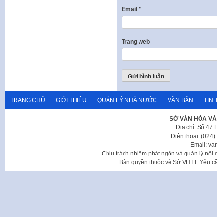
Email
*
Trang web
TRANG CHỦ
GIỚI THIỆU
QUẢN LÝ NHÀ NƯỚC
VĂN BẢN
TIN 
SỞ VĂN HÓA VÀ
Địa chỉ: Số 47
Điện thoại: (024
Email: va
Chịu trách nhiệm phát ngôn và quản lý nộ
Bản quyền thuộc về Sở VHTT. Yêu cầu 