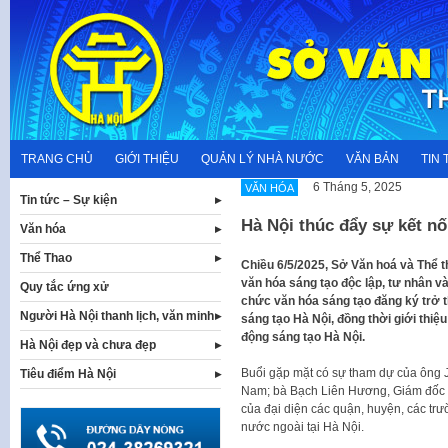
Skip
to
content
TRANG CHỦ
GIỚI THIỆU
QUẢN LÝ NHÀ NƯỚC
VĂN BẢN
TIN 
6 Tháng 5, 2025
VĂN HÓA
Tin tức – Sự kiện
Hà Nội thúc đẩy sự kết nố
Văn hóa
Thể Thao
Chiều 6/5/2025, Sở Văn hoá và Thể t
văn hóa sáng tạo độc lập, tư nhân v
Quy tắc ứng xử
chức văn hóa sáng tạo đăng ký trở 
Người Hà Nội thanh lịch, văn minh
sáng tạo Hà Nội, đồng thời giới thiệ
động sáng tạo Hà Nội.
Hà Nội đẹp và chưa đẹp
Buổi gặp mặt có sự tham dự của ông 
Tiêu điểm Hà Nội
Nam; bà Bạch Liên Hương, Giám đốc 
của đại diện các quận, huyện, các tr
nước ngoài tại Hà Nội.