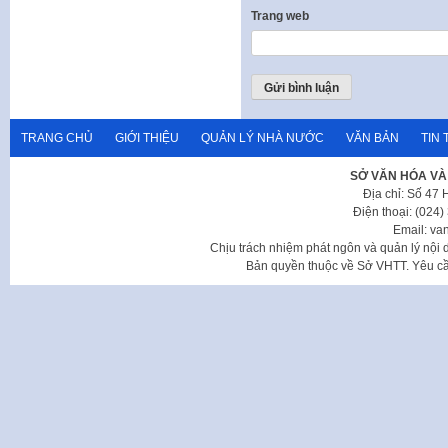
Trang web
TRANG CHỦ
GIỚI THIỆU
QUẢN LÝ NHÀ NƯỚC
VĂN BẢN
TIN 
SỞ VĂN HÓA VÀ
Địa chỉ: Số 47
Điện thoại: (024
Email: va
Chịu trách nhiệm phát ngôn và quản lý nộ
Bản quyền thuộc về Sở VHTT. Yêu cầu 