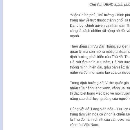
Chủ tịch UBND thành phố 
“Việc Chính phủ, Thủ tướng Chính phủ 
trọng này về trực thuộc thành phố Hà 
Đảng bộ, chính quyền và nhân dân Thủ
cũng là trách nhiệm rất nặng nề đối 
mạnh.
Theo đồng chí Vũ Đại Thắng, sự kiện 
quản lý, mà còn mở ra một giai đoạn ph
định hướng phát triển của Thủ đô. Th
Hà Nội tầm nhìn 100 năm, Hà Nội được
thông minh, hiện đại, giàu bản sắc; l
nghệ và đổi mới sáng tạo của cả nước
Trong định hướng đó, Vườn quốc gia Ba
nhân của hành lang xanh, vành đai sin
trị đặc biệt trong việc bảo vệ môi trư
nâng cao chất lượng sống của người 
Cùng với đó, Làng Văn hóa – Du lịch 
trung tâm văn hóa có ý nghĩa chiến lư
là Thủ đô hành chính của cả nước mà còn
văn hóa Việt Nam.