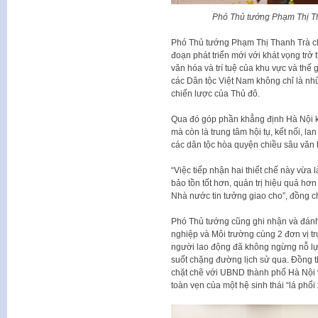
Phó Thủ tướng Phạm Thị Tha
Phó Thủ tướng Phạm Thị Thanh Trà cho
đoạn phát triển mới với khát vọng trở 
văn hóa và trí tuệ của khu vực và thế
các Dân tộc Việt Nam không chỉ là nh
chiến lược của Thủ đô.
Qua đó góp phần khẳng định Hà Nội kh
mà còn là trung tâm hội tụ, kết nối, la
các dân tộc hòa quyện chiều sâu văn
“Việc tiếp nhận hai thiết chế này vừa l
bảo tồn tốt hơn, quản trị hiệu quả h
Nhà nước tin tưởng giao cho”, đồng 
Phó Thủ tướng cũng ghi nhận và đánh
nghiệp và Môi trường cùng 2 đơn vị tr
người lao động đã không ngừng nỗ lự
suốt chặng đường lịch sử qua. Đồng 
chặt chẽ với UBND thành phố Hà Nội 
toàn vẹn của một hệ sinh thái “lá phổ