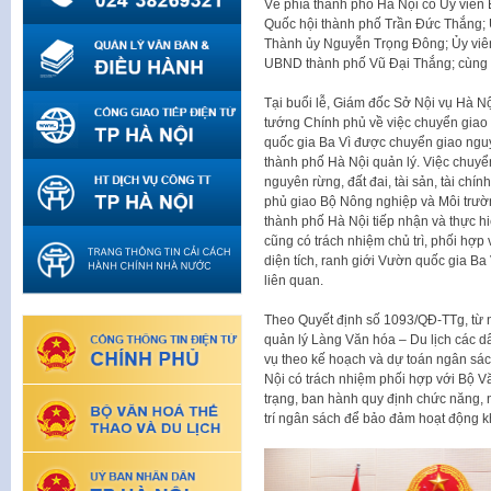
Về phía thành phố Hà Nội có Ủy viên B
Quốc hội thành phố Trần Đức Thắng; 
Thành ủy Nguyễn Trọng Đông; Ủy viên
UBND thành phố Vũ Đại Thắng; cùng đạ
Tại buổi lễ, Giám đốc Sở Nội vụ Hà 
tướng Chính phủ về việc chuyển giao
quốc gia Ba Vì được chuyển giao ngu
thành phố Hà Nội quản lý. Việc chuyể
nguyên rừng, đất đai, tài sản, tài chín
phủ giao Bộ Nông nghiệp và Môi trườ
thành phố Hà Nội tiếp nhận và thực h
cũng có trách nhiệm chủ trì, phối hợp
diện tích, ranh giới Vườn quốc gia Ba 
liên quan.
Theo Quyết định số 1093/QĐ-TTg, từ 
quản lý Làng Văn hóa – Du lịch các dâ
vụ theo kế hoạch và dự toán ngân s
Nội có trách nhiệm phối hợp với Bộ V
trạng, ban hành quy định chức năng, 
trí ngân sách để bảo đảm hoạt động k