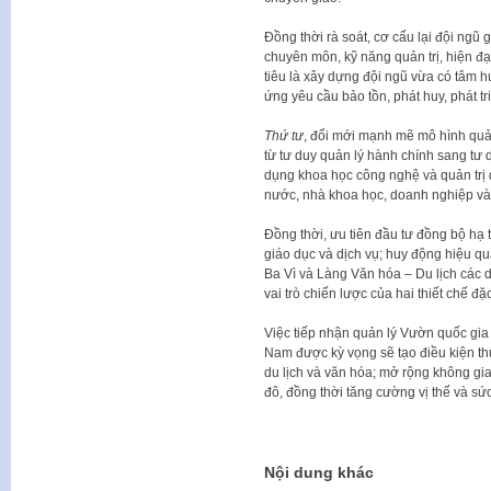
Đồng thời rà soát, cơ cấu lại đội ngũ 
chuyên môn, kỹ năng quản trị, hiện đạ
tiêu là xây dựng đội ngũ vừa có tâm hu
ứng yêu cầu bảo tồn, phát huy, phát tr
Thứ tư
, đổi mới mạnh mẽ mô hình quản
từ tư duy quản lý hành chính sang tư 
dụng khoa học công nghệ và quản trị 
nước, nhà khoa học, doanh nghiệp và
Đồng thời, ưu tiên đầu tư đồng bộ hạ t
giáo dục và dịch vụ; huy động hiệu qu
Ba Vì và Làng Văn hóa – Du lịch các d
vai trò chiến lược của hai thiết chế đặc
Việc tiếp nhận quản lý Vườn quốc gia 
Nam được kỳ vọng sẽ tạo điều kiện thu
du lịch và văn hóa; mở rộng không gian
đô, đồng thời tăng cường vị thế và sức
Nội dung khác