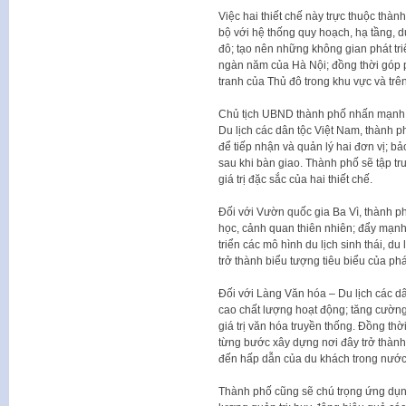
Việc hai thiết chế này trực thuộc thàn
bộ với hệ thống quy hoạch, hạ tầng, du
đô; tạo nên những không gian phát tr
ngàn năm của Hà Nội; đồng thời góp p
tranh của Thủ đô trong khu vực và trên
Chủ tịch UBND thành phố nhấn mạnh, 
Du lịch các dân tộc Việt Nam, thành p
để tiếp nhận và quản lý hai đơn vị; b
sau khi bàn giao. Thành phố sẽ tập tr
giá trị đặc sắc của hai thiết chế.
Đối với Vườn quốc gia Ba Vì, thành ph
học, cảnh quan thiên nhiên; đẩy mạnh
triển các mô hình du lịch sinh thái, d
trở thành biểu tượng tiêu biểu của phá
Đối với Làng Văn hóa – Du lịch các dâ
cao chất lượng hoạt động; tăng cường 
giá trị văn hóa truyền thống. Đồng thờ
từng bước xây dựng nơi đây trở thành 
đến hấp dẫn của du khách trong nước
Thành phố cũng sẽ chú trọng ứng dụn