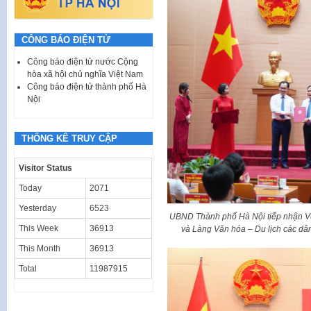
CÔNG BÁO ĐIỆN TỬ
Công báo điện tử nước Cộng
hòa xã hội chủ nghĩa Việt Nam
Công báo điện tử thành phố Hà
Nội
THỐNG KÊ TRUY CẬP
Visitor Status
Today
2071
Yesterday
6523
UBND Thành phố Hà Nội tiếp nhận Vư
This Week
36913
và Làng Văn hóa – Du lịch các dân
This Month
36913
Total
11987915