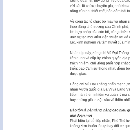
lượng quản trị; huy động hiệu quả các
với các tổ chức, chuyên gia, nhà khoa
năng của hai thiết chế, bảo đảm hài hò
Về công tác tổ chức bộ máy và nhân s
theo đúng chủ trương của Chính phủ; 
ích hợp pháp của cán bộ, công chức, v
đơn vị; tạo mọi điều kiện thuận lợi để
lực, kinh nghiệm và tâm huyết của mìn
Nhân dịp này, đồng chí Vũ Đại Thắng 
liên quan và cấp ủy, chính quyền địa p
trách nhiệm, chủ động phối hợp chặt c
triển; bảo đảm sự thống nhất, đồng bộ 
được giao.
Đồng chí Vũ Đại Thắng nhấn mạnh, th
nhận Vườn quốc gia Ba Vì và Làng Văn
tiếp nhận thêm nhiệm vụ quản lý mà cò
huy những giá trị đặc sắc về thiên nhi
Bảo tồn là nền tảng, nâng cao hiệu qu
giai đoạn mới
Phát biểu tại Lễ tiếp nhận, Phó Thủ 
không đơn thuần là sự thay đổi cơ qu