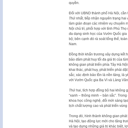
quyền.
Đối với UBND thành phố Hà Nội, cần tậ
Thứ nhất
, tiếp nhận nguyên trạng hai
làm gián đoạn các nhiệm vụ chuyên m
Nội chủ trì, phối hợp với tỉnh Phú Thọ 
đa dạng sinh học của Vườn Quốc gia 
bộ; bên cạnh đó rà soát tổng thể, toàn
Nam.
Đồng thời khẩn trương xây dựng kết 
bảo đảm phát huy tối đa giá trị của từ
không gian phát triển phía Tây Hà Nội.
khai thác, phát huy, phát triển phải đ
sắc; xác định bảo tồn là nền tảng, là 
với Vườn Quốc gia Ba Vì và Làng Văn 
Thứ hai
, tích hợp đồng bộ hai không 
“xanh – thông minh – bản sắc”. Trong đ
khoa học công nghệ, đổi mới sáng tạo,
lịch chất lượng cao và phát triển vùng
Trong đó, hình thành không gian phát 
Hà Nội, tạo động lực mới cho tăng tr
và tạo dựng những giá trị khác biệt, l