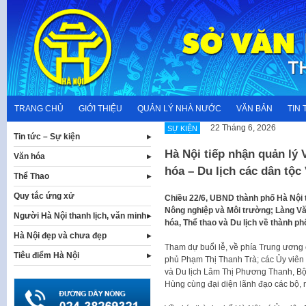
Skip
to
content
TRANG CHỦ
GIỚI THIỆU
QUẢN LÝ NHÀ NƯỚC
VĂN BẢN
TIN 
22 Tháng 6, 2026
SỰ KIỆN
Tin tức – Sự kiện
Hà Nội tiếp nhận quản lý
Văn hóa
hóa – Du lịch các dân tộc
Thể Thao
Quy tắc ứng xử
Chiều 22/6, UBND thành phố Hà Nội 
Nông nghiệp và Môi trường; Làng Vă
Người Hà Nội thanh lịch, văn minh
hóa, Thể thao và Du lịch về thành ph
Hà Nội đẹp và chưa đẹp
Tham dự buổi lễ, về phía Trung ương
Tiêu điểm Hà Nội
phủ Phạm Thị Thanh Trà; các Ủy viên
và Du lịch Lâm Thị Phương Thanh, Bộ
Hùng cùng đại diện lãnh đạo các bộ, 