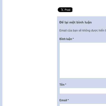
Để lại một bình luận
Email của bạn sẽ không được hiển t
Bình luận
*
Tên
*
Email
*