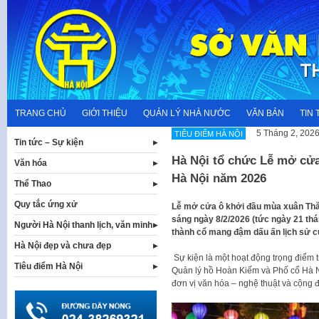
Skip
to
content
TRANG CHỦ
GIỚI THIỆU
QUẢN LÝ NHÀ NƯỚC
VĂN BẢN
TIN 
5 Tháng 2, 202
TIÊU ĐIỂM HÀ NỘI
Tin tức – Sự kiện
Hà Nội tổ chức Lễ mở cử
Văn hóa
Hà Nội năm 2026
Thể Thao
Quy tắc ứng xử
Lễ mở cửa ô khởi đầu mùa xuân Thă
sáng ngày 8/2/2026 (tức ngày 21 th
Người Hà Nội thanh lịch, văn minh
thành cổ mang đậm dấu ấn lịch sử 
Hà Nội đẹp và chưa đẹp
Sự kiện là một hoạt động trọng điểm t
Tiêu điểm Hà Nội
Quản lý hồ Hoàn Kiếm và Phố cổ Hà Nộ
đơn vị văn hóa – nghệ thuật và cộng