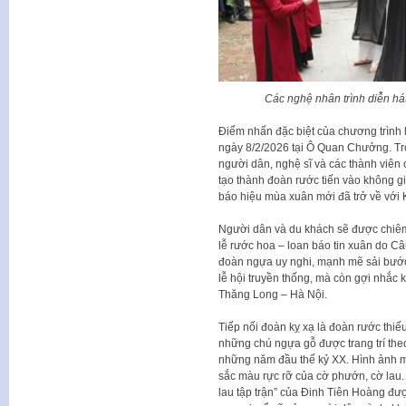
Các nghệ nhân trình diễn há
Điểm nhấn đặc biệt của chương trình 
ngày 8/2/2026 tại Ô Quan Chưởng. Tro
người dân, nghệ sĩ và các thành viên
tạo thành đoàn rước tiến vào không g
báo hiệu mùa xuân mới đã trở về với 
Người dân và du khách sẽ được chiêm
lễ rước hoa – loan báo tin xuân do Câ
đoàn ngựa uy nghi, mạnh mẽ sải bước 
lễ hội truyền thống, mà còn gợi nhắc
Thăng Long – Hà Nội.
Tiếp nối đoàn kỵ xạ là đoàn rước thiế
những chú ngựa gỗ được trang trí the
những năm đầu thế kỷ XX. Hình ảnh m
sắc màu rực rỡ của cờ phướn, cờ lau
lau tập trận” của Đinh Tiên Hoàng đượ