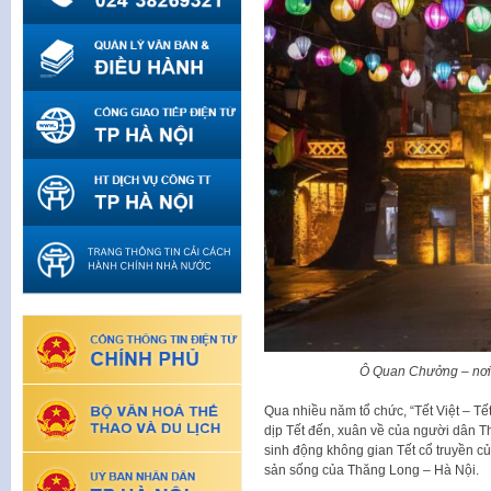
Ô Quan Chưởng – nơi s
Qua nhiều năm tổ chức, “Tết Việt – T
dịp Tết đến, xuân về của người dân T
sinh động không gian Tết cổ truyền c
sản sống của Thăng Long – Hà Nội.