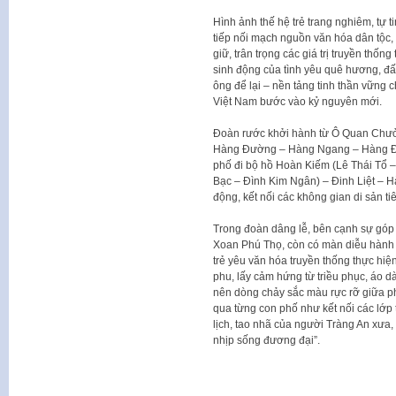
Hình ảnh thế hệ trẻ trang nghiêm, tự 
tiếp nối mạch nguồn văn hóa dân tộc, 
giữ, trân trọng các giá trị truyền thốn
sinh động của tình yêu quê hương, đất
ông để lại – nền tảng tinh thần vững
Việt Nam bước vào kỷ nguyên mới.
Đoàn rước khởi hành từ Ô Quan Chưở
Hàng Đường – Hàng Ngang – Hàng Đà
phố đi bộ hồ Hoàn Kiếm (Lê Thái Tổ 
Bạc – Đình Kim Ngân) – Đinh Liệt – H
động, kết nối các không gian di sản t
Trong đoàn dâng lễ, bên cạnh sự góp
Xoan Phú Thọ, còn có màn diễu hành
trẻ yêu văn hóa truyền thống thực hi
phu, lấy cảm hứng từ triều phục, áo dà
nên dòng chảy sắc màu rực rỡ giữa 
qua từng con phố như kết nối các lớp 
lịch, tao nhã của người Tràng An xưa, đ
nhịp sống đương đại”.