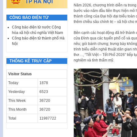
Năm 2026, chương trình diễn ra trong
bước vào năm đầu tiên thực hiện mô h
thành công của Đại hội đại biểu toàn
CÔNG BÁO ĐIỆN TỬ
thêm chiều sâu chính trị – xã hội cho 
Công báo điện tử nước Cộng
hòa xã hội chủ nghĩa Việt Nam
Bên cạnh các hoạt động đã trở thành 
Công báo điện tử thành phố Hà
cửa Đình qua các tuyến phố cổ và qu
Nội
nêu; gói bánh chưng; trưng bày khôn
trình biểu diễn nghệ thuật dân gian 
thơ…, “Tết Việt – Tết Phố 2026” tiếp t
nghiệm và tính thẩm mỹ.
THỐNG KÊ TRUY CẬP
Visitor Status
Today
1878
Yesterday
6523
This Week
36720
This Month
36720
Total
11987722