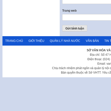
Trang web
TRANG CHỦ
GIỚI THIỆU
QUẢN LÝ NHÀ NƯỚC
VĂN BẢN
TIN 
SỞ VĂN HÓA VÀ
Địa chỉ: Số 47
Điện thoại: (024
Email: va
Chịu trách nhiệm phát ngôn và quản lý nộ
Bản quyền thuộc về Sở VHTT. Yêu cầu 