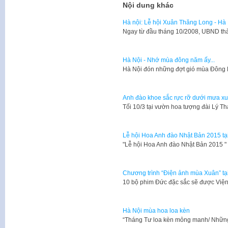
Nội dung khác
Hà nội: Lễ hội Xuân Thăng Long - Hà
​Ngay từ đầu tháng 10/2008, UBND th
Hà Nội - Nhớ mùa đông năm ấy...
Hà Nội đón những đợt gió mùa Đông B
Anh đào khoe sắc rực rỡ dưới mưa x
Tối 10/3 tại vườn hoa tượng đài Lý Th
Lễ hội Hoa Anh đào Nhật Bản 2015 tạ
​"Lễ hội Hoa Anh đào Nhật Bản 2015 
Chương trình “Điện ảnh mùa Xuân” tạ
10 bộ phim Đức đặc sắc sẽ được Viện 
Hà Nội mùa hoa loa kèn
“Tháng Tư loa kèn mỏng manh/ Nhữn