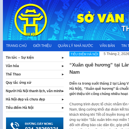
Skip
to
content
TRANG CHỦ
GIỚI THIỆU
QUẢN LÝ NHÀ NƯỚC
VĂN BẢN
TIN 
5 Tháng 2, 202
TIÊU ĐIỂM HÀ NỘI
Tin tức – Sự kiện
“Xuân quê hương” tại Làng
Văn hóa
Nam
Thể Thao
Quy tắc ứng xử
Diễn ra trong suốt tháng 2 tại Làng 
Hà Nội), “Xuân quê hương” là chuỗ
Người Hà Nội thanh lịch, văn minh
giới thiệu tới công chúng nhiều hoạt
Hà Nội đẹp và chưa đẹp
Chương trình được tổ chức nhằm tôn vi
Tiêu điểm Hà Nội
Nam, tăng cường khối đại đoàn kết t
khách không khí Tết cổ truyền trong
ứng sự kiện “Sắc xuân trên mọi miền 
đối với đồng bào các dân tộc, góp ph