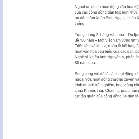
Ngoài ra, nhiều hoạt động văn hóa đ
của các cộng đồng dân tộc; nghi thức
an đầu năm Xuân Bính Ngọ tại chùa K
thống.
Trong tháng 2, Làng Văn hóa – Du lịc
đề “80 năm – Một Việt Nam vững tin” 
Triển lãm và khu vực sân lễ hội làng 3.
hoạt văn hóa tiêu biểu của các dân t
Nghệ sĩ Nhiếp ảnh Nguyễn Á, phản ánh
80 năm qua.
Song song với đó là các hoạt động trả
ngoài trời, hoạt động thường xuyên v
trình du lịch trải nghiệm, hoạt động c
chùa Khmer, tháp Chăm…, góp phần giớ
tục tập quán của cộng đồng 54 dân tộ