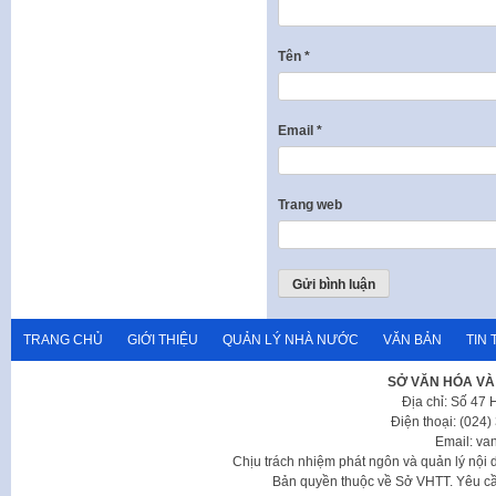
Tên
*
Email
*
Trang web
TRANG CHỦ
GIỚI THIỆU
QUẢN LÝ NHÀ NƯỚC
VĂN BẢN
TIN 
SỞ VĂN HÓA VÀ
Địa chỉ: Số 47
Điện thoại: (024
Email: va
Chịu trách nhiệm phát ngôn và quản lý nộ
Bản quyền thuộc về Sở VHTT. Yêu cầu 