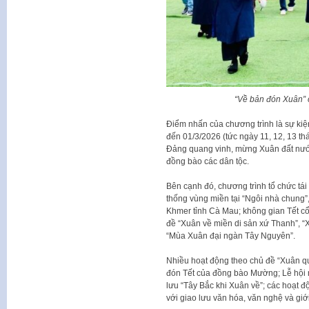
“Về bản đón Xuân” 
Điểm nhấn của chương trình là sự kiện
đến 01/3/2026 (tức ngày 11, 12, 13 th
Đảng quang vinh, mừng Xuân đất nướ
đồng bào các dân tộc.
Bên cạnh đó, chương trình tổ chức tái 
thống vùng miền tại “Ngôi nhà chung”
Khmer tỉnh Cà Mau; không gian Tết c
đề “Xuân về miền di sản xứ Thanh”, “X
“Mùa Xuân đại ngàn Tây Nguyên”.
Nhiều hoạt động theo chủ đề “Xuân qu
đón Tết của đồng bào Mường; Lễ hội n
lưu “Tây Bắc khi Xuân về”; các hoạt đ
với giao lưu văn hóa, văn nghệ và giớ