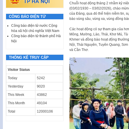
Chuỗi hoạt động tháng 2 nhằm kỷ ni
(03/02/1930 – 03/02/2026), chào mừng
của Đảng, qua đó thể hiện niềm tin, s
CÔNG BÁO ĐIỆN TỬ
bào vùng sâu, vùng xa, vùng đồng bào
Công báo điện tử nước Cộng
Các hoạt động có sự tham gia của hơn
hòa xã hội chủ nghĩa Việt Nam
Mông, Mường, Lào, Thái, Khơ Mú, Tà Ô
Công báo điện tử thành phố Hà
Khmer và đồng bào hoạt động thường 
Nội
Nội, Thái Nguyên, Tuyên Quang, Sơn 
và Cần Thơ.
THỐNG KÊ TRUY CẬP
Visitor Status
Today
5242
Yesterday
9020
This Week
43862
This Month
49104
Total
12000106