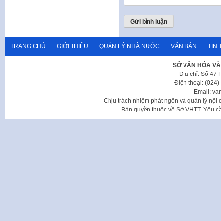
TRANG CHỦ
GIỚI THIỆU
QUẢN LÝ NHÀ NƯỚC
VĂN BẢN
TIN 
SỞ VĂN HÓA VÀ
Địa chỉ: Số 47
Điện thoại: (024
Email: va
Chịu trách nhiệm phát ngôn và quản lý nộ
Bản quyền thuộc về Sở VHTT. Yêu cầu 