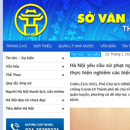
Skip
to
content
TRANG CHỦ
GIỚI THIỆU
QUẢN LÝ NHÀ NƯỚC
VĂN BẢN
TIN 
22 Tháng 1, 20
TIN TỨC - SỰ KIỆN
Tin tức – Sự kiện
Hà Nội yêu cầu xử phạt n
Văn hóa
thực hiện nghiêm các biệ
Thể Thao
Quy tắc ứng xử
Chiều 21/1/ 2021, Phó Chủ tịch UB
chống Covid-19 Thành phố đã chủ trì
Người Hà Nội thanh lịch, văn minh
quận huyện, phường xã để tiếp tục c
bệnh.
Hà Nội đẹp và chưa đẹp
Tiêu điểm Hà Nội