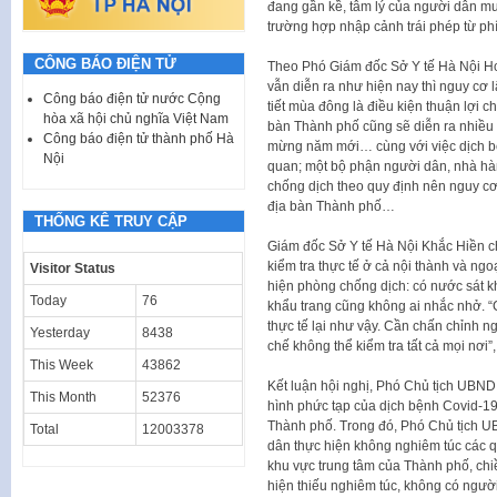
đang gần kề, tâm lý của người dân mu
trường hợp nhập cảnh trái phép từ ph
CÔNG BÁO ĐIỆN TỬ
Theo Phó Giám đốc Sở Y tế Hà Nội Ho
vẫn diễn ra như hiện nay thì nguy cơ l
Công báo điện tử nước Cộng
tiết mùa đông là điều kiện thuận lợi ch
hòa xã hội chủ nghĩa Việt Nam
bàn Thành phố cũng sẽ diễn ra nhiều
Công báo điện tử thành phố Hà
mừng năm mới… cùng với việc dịch bệ
Nội
quan; một bộ phận người dân, nhà hà
chống dịch theo quy định nên nguy cơ
địa bàn Thành phố…
THỐNG KÊ TRUY CẬP
Giám đốc Sở Y tế Hà Nội Khắc Hiền ch
kiểm tra thực tế ở cả nội thành và ngo
Visitor Status
hiện phòng chống dịch: có nước sát 
Today
76
khẩu trang cũng không ai nhắc nhở. “C
thực tế lại như vậy. Cần chấn chỉnh 
Yesterday
8438
chế không thể kiểm tra tất cả mọi nơi
This Week
43862
Kết luận hội nghị, Phó Chủ tịch UBN
This Month
52376
hình phức tạp của dịch bệnh Covid-19 
Thành phố. Trong đó, Phó Chủ tịch UB
Total
12003378
dân thực hiện không nghiêm túc các q
khu vực trung tâm của Thành phố, chiề
hiện thiếu nghiêm túc, không có người