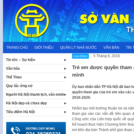
Skip
to
content
TRANG CHỦ
GIỚI THIỆU
QUẢN LÝ NHÀ NƯỚC
VĂN BẢN
TIN 
5 Tháng 8, 2016
GIA ĐÌNH
Tin tức – Sự kiện
Trẻ em được quyền tham g
Văn hóa
mình
Thể Thao
Quy tắc ứng xử
Ủy ban nhân dân TP Hà Nội đã ban h
quyền tham gia của trẻ em vào các v
Người Hà Nội thanh lịch, văn minh
2016-2020.
Hà Nội đẹp và chưa đẹp
Nhằm tạo môi trường thuận lợi và nân
Tiêu điểm Hà Nội
tham gia vào các vấn đề liên quan 
Công ước của Liên hợp quốc về quy
Kế hoạch thực hiện Chương trình thúc
em trên địa bàn Thành phố giai đoạn