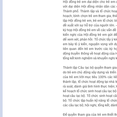
Hội đồng trẻ em đại diện cho trẻ em đ
với đại diện Hội đồng nhân dân các 
Thành phố. Thành lập và tổ chức ho
hoạch, bình chọn trẻ em tham gia, th
lập Hội đồng trẻ em, trẻ em tổ chức b
đề xuất với sự hỗ trợ của người lớn.
kỳ họp Hội đồng trẻ em về các vấn đề 
kiến nghị của Hội đồng trẻ em gửi đ
để xem xét, phản hồi. Tổ chức lấy ý k
em bày tỏ ý kiến, nguyện vọng với 
liên quan đến trẻ em trước các kỳ 
động truyền thông về hoạt động của H
tổng kết kinh nghiệm và khuyến nghị k
Thành lập Câu lạc bộ quyền tham gia 
do trẻ em chủ động xây dựng và triển
của trẻ em.Với mục tiêu 100% các li
thành lập, tổ chức hoạt động tại nhà
rà soát, đánh giá tình hình thực hiện;
kế hoạch tổ chức sinh hoạt câu lạc bộ 
hoạt câu lạc bộ. Tổ chức sinh hoạt câ
bộ. Tổ chức tập huấn kỹ năng tổ chức
các câu lạc bộ; hội nghị, tổng kết, đán
Để quyền tham gia của trẻ em thiết th