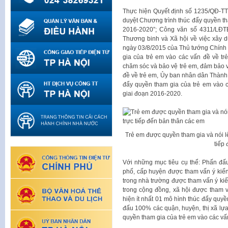
Thực hiện Quyết định số 1235/QĐ-TT
duyệt Chương trình thúc đẩy quyền th
2016-2020”; Công văn số 4311/LĐ
Thương binh và Xã hội về việc xây 
ngày 03/8/2015 của Thủ tướng Chính 
gia của trẻ em vào các vấn đề về t
chăm sóc và bảo vệ trẻ em, đảm bảo v
đề về trẻ em, Ủy ban nhân dân Thành
đẩy quyền tham gia của trẻ em vào 
giai đoạn 2016-2020.
Trẻ em được quyền tham gia và nói l
tiếp
Với những mục tiêu cụ thể: Phấn đấ
phố, cấp huyện được tham vấn ý kiến
trong nhà trường được tham vấn ý kiế
trong cộng đồng, xã hội được tham v
hiện ít nhất 01 mô hình thúc đẩy quyề
đấu 100% các quận, huyện, thị xã lựa 
quyền tham gia của trẻ em vào các vấn 