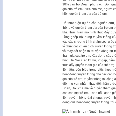
90% cán bộ Đoàn, phụ trách Đội, giá
gia của trẻ em; 70% cha mẹ, người ch
hiện quyền tham gia của trẻ em.
Để thực hiện dự án cần nghiên cứu, 
thông về quyền tham gia của trẻ em tr
khai thực hiện mô hình thúc đẩy qu
Lồng ghép nội dung truyền thông củ
vào các chương trình chăm sóc, giáo 
tổ chức các chiến dịch truyền thông 
và thay đổi nhận thức, vận động sự t
tham gia của trẻ em. Xây dựng các thô
hình Hà Nội. Các tờ rơi, tờ gấp, cẩm
thúc đẩy quyền tham gia của trẻ em; T
tiên tiến, tiêu biểu trong việc thực 
hoạt động truyền thông cho các cán bộ
gia của trẻ em; truyền thông tại cộng
điểm tư vấn nhằm thay đổi nhận thức
Đoàn, Đội, cha mẹ về quyền tham gia c
cho cha mẹ trẻ em. Theo dõi, đánh gi
tiện truyền thông đại chúng, truyền t
động của hoạt động truyền thông đối v