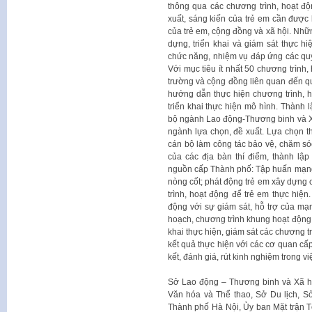
thông qua các chương trình, hoạt đ
xuất, sáng kiến của trẻ em cần được
của trẻ em, cộng đồng và xã hội. Nhữn
dựng, triển khai và giám sát thực 
chức năng, nhiệm vụ đáp ứng các quy
Với mục tiêu ít nhất 50 chương trình,
trường và cộng đồng liên quan đến quy
hướng dẫn thực hiện chương trình, 
triển khai thực hiện mô hình. Thành
bộ ngành Lao động-Thương binh và Xã
ngành lựa chọn, đề xuất. Lựa chọn thà
cán bộ làm công tác bảo vệ, chăm sóc
của các địa bàn thí điểm, thành lậ
nguồn cấp Thành phố: Tập huấn mạng 
nòng cốt; phát động trẻ em xây dựng 
trình, hoạt động để trẻ em thực hiện
động với sự giám sát, hỗ trợ của mạn
hoạch, chương trình khung hoạt động 
khai thực hiện, giám sát các chương t
kết quả thực hiện với các cơ quan cấp
kết, đánh giá, rút kinh nghiệm trong vi
Sở Lao động – Thương binh và Xã hội
Văn hóa và Thể thao, Sở Du lịch, S
Thành phố Hà Nội, Ủy ban Mặt trận 