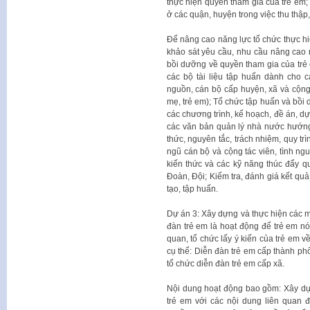
thực hiện quyền tham gia của trẻ em; 
ở các quận, huyện trong việc thu thập,
Để nâng cao năng lực tổ chức thực hi
khảo sát yêu cầu, nhu cầu nâng cao 
bồi dưỡng về quyền tham gia của trẻ
các bộ tài liệu tập huấn dành cho 
nguồn, cán bộ cấp huyện, xã và cộng t
mẹ, trẻ em); Tổ chức tập huấn và bồi 
các chương trình, kế hoạch, đề án, dự
các văn bản quản lý nhà nước hướng
thức, nguyên tắc, trách nhiệm, quy tr
ngũ cán bộ và cộng tác viên, tình ng
kiến thức và các kỹ năng thúc đẩy q
Đoàn, Đội; Kiểm tra, đánh giá kết qu
tạo, tập huấn.
Dự án 3: Xây dựng và thực hiện các m
đàn trẻ em là hoạt động để trẻ em nó
quan, tổ chức lấy ý kiến của trẻ em v
cụ thể: Diễn đàn trẻ em cấp thành ph
tổ chức diễn đàn trẻ em cấp xã.
Nội dung hoạt động bao gồm: Xây dự
trẻ em với các nội dung liên quan đ