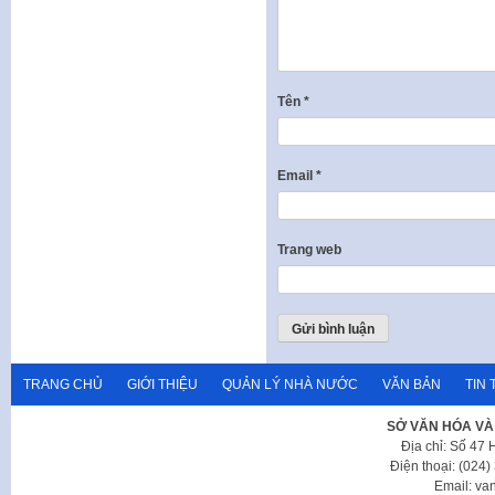
Tên
*
Email
*
Trang web
TRANG CHỦ
GIỚI THIỆU
QUẢN LÝ NHÀ NƯỚC
VĂN BẢN
TIN 
SỞ VĂN HÓA VÀ
Địa chỉ: Số 47
Điện thoại: (024
Email: va