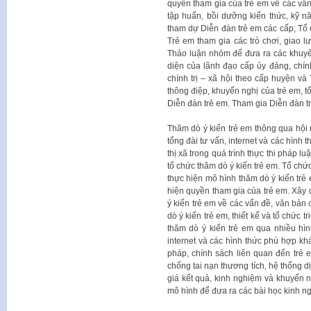
quyền tham gia của trẻ em về các vấn 
tập huấn, bồi dưỡng kiến thức, kỹ n
tham dự Diễn đàn trẻ em các cấp; Tổ
Trẻ em tham gia các trò chơi, giao l
Thảo luận nhóm để đưa ra các khuyến
diện của lãnh đạo cấp ủy đảng, chí
chính trị – xã hội theo cấp huyện v
thông điệp, khuyến nghị của trẻ em, tổ
Diễn đàn trẻ em. Tham gia Diễn đàn t
Thăm dò ý kiến trẻ em thông qua hội n
tổng đài tư vấn, internet và các hình 
thị xã trong quá trình thực thi pháp lu
tổ chức thăm dò ý kiến trẻ em. Tổ chức
thực hiện mô hình thăm dò ý kiến trẻ 
hiện quyền tham gia của trẻ em. Xây 
ý kiến trẻ em về các vấn đề, văn bản 
dò ý kiến trẻ em, thiết kế và tổ chức 
thăm dò ý kiến trẻ em qua nhiều hình
internet và các hình thức phù hợp khá
pháp, chính sách liên quan đến trẻ em
chống tai nạn thương tích, hệ thống d
giá kết quả, kinh nghiệm và khuyến ng
mô hình để đưa ra các bài học kinh n