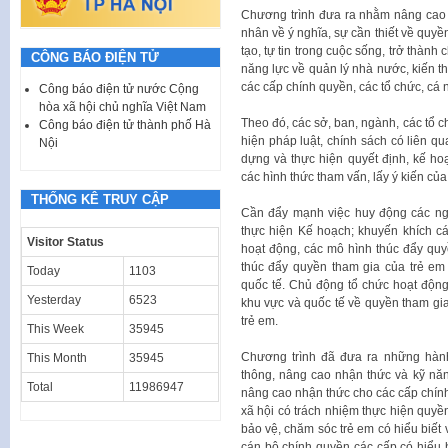
Chương trình đưa ra nhằm nâng cao 
nhân về ý nghĩa, sự cần thiết về quyề
tạo, tự tin trong cuộc sống, trở thàn
CÔNG BÁO ĐIỆN TỬ
năng lực về quản lý nhà nước, kiến t
các cấp chính quyền, các tổ chức, cá 
Công báo điện tử nước Cộng
hòa xã hội chủ nghĩa Việt Nam
Theo đó, các sở, ban, ngành, các tổ c
Công báo điện tử thành phố Hà
hiện pháp luật, chính sách có liên qu
Nội
dựng và thực hiện quyết định, kế ho
các hình thức tham vấn, lấy ý kiến củ
THỐNG KÊ TRUY CẬP
Cần đẩy mạnh việc huy động các ng
thực hiện Kế hoạch; khuyến khích cá
Visitor Status
hoạt động, các mô hình thúc đẩy quy
thúc đẩy quyền tham gia của trẻ em
Today
1103
quốc tế. Chủ động tổ chức hoạt độn
Yesterday
6523
khu vực và quốc tế về quyền tham gi
trẻ em.
This Week
35945
Chương trình đã đưa ra những hàn
This Month
35945
thông, nâng cao nhận thức và kỹ năn
Total
11986947
nâng cao nhận thức cho các cấp chính 
xã hội có trách nhiệm thực hiện quyền
bảo vệ, chăm sóc trẻ em có hiểu biết
cán bộ chính quyền các cấp có hiểu b