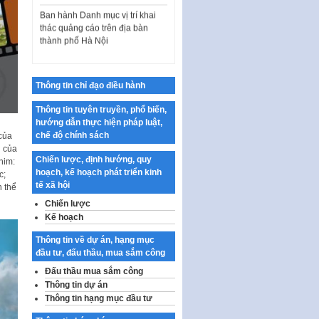
Ban hành Danh mục vị trí khai
thác quảng cáo trên địa bàn
thành phố Hà Nội
Kế hoạch Tổ chức Cuộc thi
chính luận về bảo vệ nền tảng tư
tưởng của Đảng…
Thông tin chỉ đạo điều hành
Công bố công khai dự toán kinh
phí xây dựng pháp luật, hoàn
Thông tin tuyên truyền, phổ biến,
thiện thể chế, chính…
hướng dẫn thực hiện pháp luật,
chế độ chính sách
của
Quy định về nghiên cứu, ứng
n của
dụng khoa học, công nghệ, đổi
Chiến lược, định hướng, quy
him:
mới sáng tạo và chuyển…
hoạch, kế hoạch phát triển kinh
c;
tế xã hội
n thể
Quy định chi tiết và hướng dẫn
thi hành một số điều của Luật Lý
Chiến lược
lịch tư…
Kế hoạch
Sửa đổi, bổ sung một số nội
Thông tin về dự án, hạng mục
dung tại Nghị quyết số 30/NQ-
đầu tư, đấu thầu, mua sắm công
CP ngày 24 tháng 02…
Đấu thầu mua sắm công
Ban hành Chương trình hành
Thông tin dự án
động của Chính phủ thực hiện
Thông tin hạng mục đầu tư
Nghị quyết số 02-NQ/TW ngày