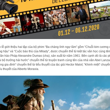
 lễ giới thiệu hai tập của bộ phim “Ba chàng lính ngự lâm” gồm “Chuỗi kim cương 
g hậu” và “Cuộc báo thù của Milady”, được chuyển thể từ kiệt tác văn học cùng tê
văn hào Pháp Alexandre Dumas (cha), sản xuất từ năm 1961. Bên cạnh đó là các p
i bộ trưởng hài hước” chuyển thể từ truyện tranh cùng tên của nhà văn Abel Lanza
ng gia đình” chuyển thể từ tiểu thuyết của tác giả Hector Malot; “Khinh miệt” chuyể
iểu thuyết của Alberto Moravia.