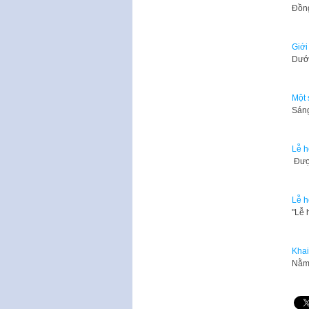
Đồng
Giới
Dưới
Một 
​Sán
Lễ h
​ Đư
Lễ h
​"Lễ
Khai
​Nằm