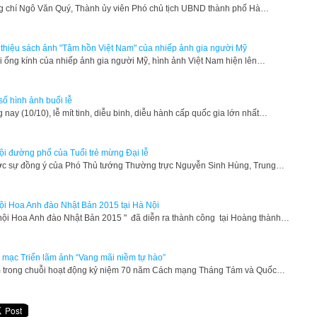
 chí Ngô Văn Quý, Thành ủy viên Phó chủ tịch UBND thành phố Hà…
 thiệu sách ảnh "Tâm hồn Việt Nam" của nhiếp ảnh gia người Mỹ
 ống kính của nhiếp ảnh gia người Mỹ, hình ảnh Việt Nam hiện lên…
số hình ảnh buổi lễ
g nay (10/10), lễ mít tinh, diễu binh, diễu hành cấp quốc gia lớn nhất…
ội đường phố của Tuổi trẻ mừng Đại lễ
ợc sự đồng ý của Phó Thủ tướng Thường trực Nguyễn Sinh Hùng, Trung…
ội Hoa Anh đào Nhật Bản 2015 tại Hà Nội
 hội Hoa Anh đào Nhật Bản 2015 " đã diễn ra thành công tại Hoàng thành…
 mạc Triển lãm ảnh “Vang mãi niềm tự hào”
 trong chuỗi hoạt động kỷ niệm 70 năm Cách mạng Tháng Tám và Quốc…