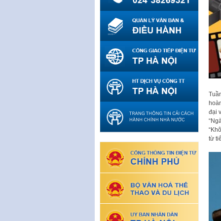
Tuần
hoàn
đại 
“Ngà
“Khô
từ t