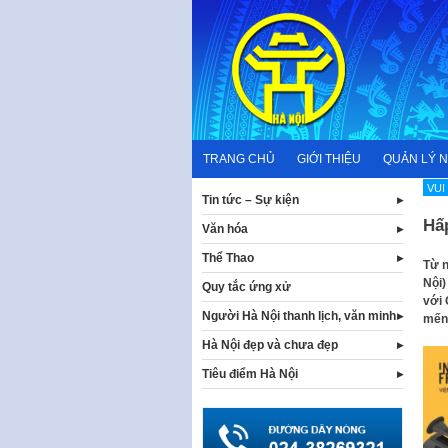
Skip
to
content
TRANG CHỦ
GIỚI THIỆU
QUẢN LÝ 
VUI
Tin tức – Sự kiện
Hấ
Văn hóa
Thể Thao
Từ n
Nội)
Quy tắc ứng xử
với 
Người Hà Nội thanh lịch, văn minh
mến 
Hà Nội đẹp và chưa đẹp
Tiêu điểm Hà Nội