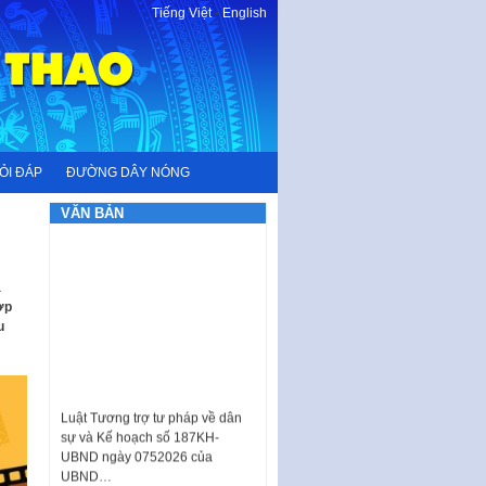
Tiếng Việt
-
English
ỎI ĐÁP
ĐƯỜNG DÂY NÓNG
VĂN BẢN
à
ợp
u
Luật Tương trợ tư pháp về dân
sự và Kế hoạch số 187KH-
UBND ngày 0752026 của
UBND…