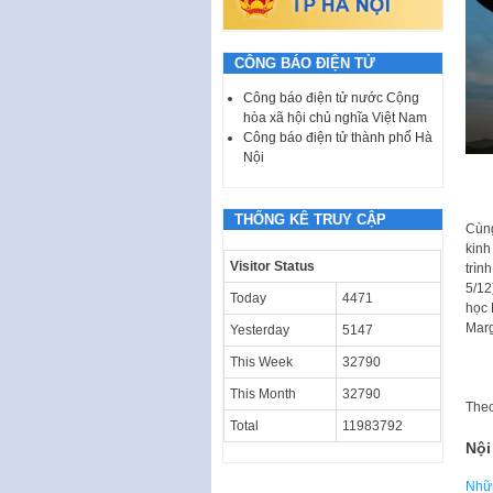
CÔNG BÁO ĐIỆN TỬ
Công báo điện tử nước Cộng
hòa xã hội chủ nghĩa Việt Nam
Công báo điện tử thành phố Hà
Nội
THỐNG KÊ TRUY CẬP
Cùng
kinh
Visitor Status
trìn
5/12
Today
4471
học 
Marg
Yesterday
5147
This Week
32790
This Month
32790
The
Total
11983792
Nội
Nhữn