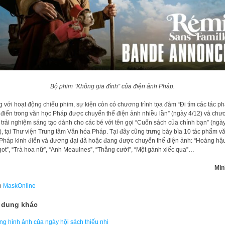
Bộ phim “Không gia đình” của điện ảnh Pháp.
 với hoạt động chiếu phim, sự kiện còn có chương trình tọa đàm “Đi tìm các tác p
 điển trong văn học Pháp được chuyển thể điện ảnh nhiều lần” (ngày 4/12) và chư
h trải nghiệm sáng tạo dành cho các bé với tên gọi “Cuốn sách của chính bạn” (ngà
), tại Thư viện Trung tâm Văn hóa Pháp. Tại đây cũng trưng bày bìa 10 tác phẩm v
Pháp kinh điển và đương đại đã hoặc đang được chuyển thể điện ảnh: “Hoàng hậ
ot”, “Trà hoa nữ”, “Anh Meaulnes”, “Thằng cười”, “Một gánh xiếc qua”…
Min
o
MaskOnline
 dung khác
g hình ảnh của ngày hội sách thiếu nhi