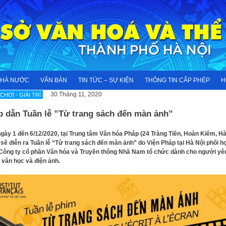
NHÀ NƯỚC
VĂN BẢN
TIN TỨC – SỰ KIỆN
THÔNG TIN CẤP PHÉP
H
30 Tháng 11, 2020
 CHƠI - GIẢI TRÍ
p dẫn Tuần lễ ”Từ trang sách đến màn ảnh”
gày 1 đến 6/12/2020, tại Trung tâm Văn hóa Pháp (24 Tràng Tiền, Hoàn Kiếm, H
 sẽ diễn ra Tuần lễ “Từ trang sách đến màn ảnh” do Viện Pháp tại Hà Nội phối h
Công ty cổ phần Văn hóa và Truyền thông Nhã Nam tổ chức dành cho người yê
văn học và điện ảnh.