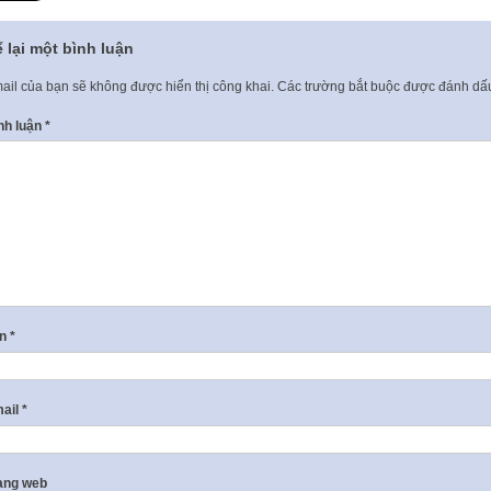
 lại một bình luận
ail của bạn sẽ không được hiển thị công khai.
Các trường bắt buộc được đánh d
nh luận
*
ên
*
ail
*
ang web