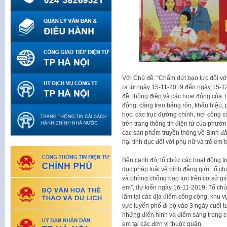
Với Chủ đề: “Chấm dứt bạo lực đối v
ra từ ngày 15-11-2019 đến ngày 15-12
đề, thông điệp và các hoạt động của
động, căng treo băng rôn, khẩu hiệu, p
học, các trục đường chính, nơi công c
trên trang thông tin điện tử của phườn
các sản phẩm truyền thông về Bình đẳ
hại tình dục đối với phụ nữ và trẻ em 
Bên cạnh đó, tổ chức các hoạt động tru
dục pháp luật về bình đẳng giới; tổ c
và phòng chống bạo lực trên cơ sở giớ
em”, dự kiến ngày 16-11-2019; Tổ chức
lãm tại các địa điểm công cộng, khu 
vực tuyến phố đi bộ vào 3 ngày cuối
những điển hình và điểm sáng trong c
em tại các đơn vị thuộc quận.