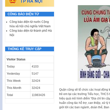
CÔNG BÁO ĐIỆN TỬ
Công báo điện tử nước Cộng
hòa xã hội chủ nghĩa Việt Nam
Công báo điện tử thành phố Hà
Nội
THỐNG KÊ TRUY CẬP
Visitor Status
Today
4103
Yesterday
5147
This Week
32424
This Month
32424
Quận cũng sẽ tổ chức các hoạt động 
trẻ em tại các trường Tiểu học, THCS 
Total
11983426
hiệu quả mô hình điểm “Địa chỉ tin cậ
huấn công tác hỗ trợ, can thiệp, xử l
giới tới các ban ngành, đoàn thể, Ban