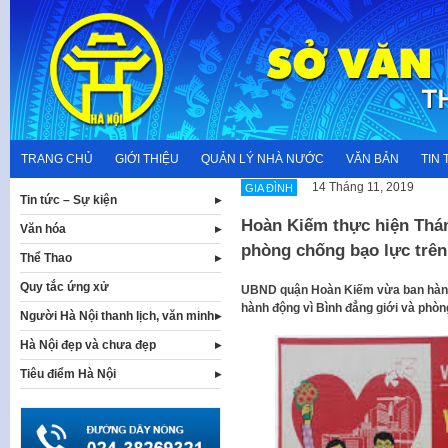
Skip
to
content
TRANG CHỦ
GIỚI THIỆU
QUẢN LÝ NHÀ NƯỚC
VĂN BẢN
TIN 
14 Tháng 11, 2019
GIA ĐÌNH
Tin tức – Sự kiện
Hoàn Kiếm thực hiện Thán
Văn hóa
phòng chống bạo lực trên
Thể Thao
Quy tắc ứng xử
UBND quận Hoàn Kiếm vừa ban hàn
hành động vì Bình đẳng giới và phòn
Người Hà Nội thanh lịch, văn minh
Hà Nội đẹp và chưa đẹp
Tiêu điểm Hà Nội