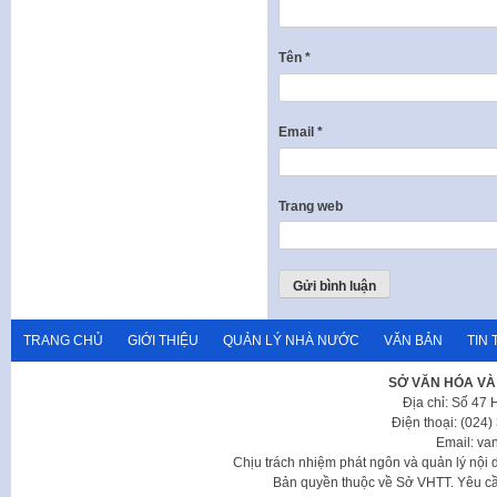
Tên
*
Email
*
Trang web
TRANG CHỦ
GIỚI THIỆU
QUẢN LÝ NHÀ NƯỚC
VĂN BẢN
TIN 
SỞ VĂN HÓA VÀ
Địa chỉ: Số 47
Điện thoại: (024
Email: va
Chịu trách nhiệm phát ngôn và quản lý nộ
Bản quyền thuộc về Sở VHTT. Yêu cầu 