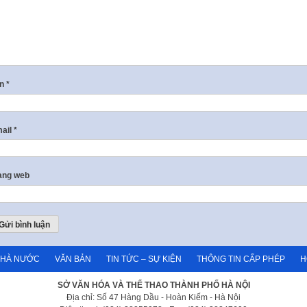
ên
*
ail
*
ang web
NHÀ NƯỚC
VĂN BẢN
TIN TỨC – SỰ KIỆN
THÔNG TIN CẤP PHÉP
H
SỞ VĂN HÓA VÀ THỂ THAO THÀNH PHỐ HÀ NỘI
Địa chỉ: Số 47 Hàng Dầu - Hoàn Kiếm - Hà Nội