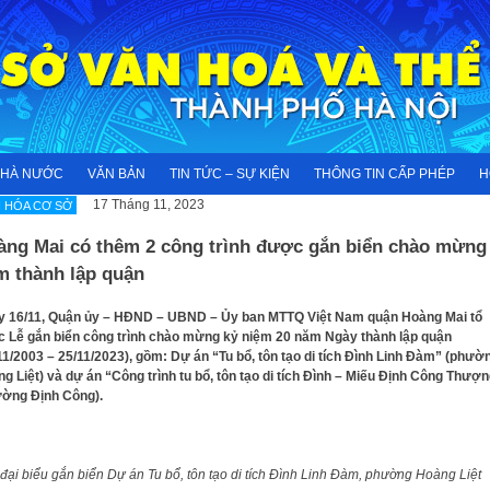
NHÀ NƯỚC
VĂN BẢN
TIN TỨC – SỰ KIỆN
THÔNG TIN CẤP PHÉP
H
17 Tháng 11, 2023
 HÓA CƠ SỞ
àng Mai có thêm 2 công trình được gắn biển chào mừng
m thành lập quận
 16/11, Quận ủy – HĐND – UBND – Ủy ban MTTQ Việt Nam quận Hoàng Mai tổ
 Lễ gắn biển công trình chào mừng kỷ niệm 20 năm Ngày thành lập quận
11/2003 – 25/11/2023), gồm: Dự án “Tu bổ, tôn tạo di tích Đình Linh Đàm” (phườ
g Liệt) và dự án “Công trình tu bổ, tôn tạo di tích Đình – Miếu Định Công Thượ
ường Định Công).
đại biểu gắn biển Dự án Tu bổ, tôn tạo di tích Đình Linh Đàm, phường Hoàng Liệt