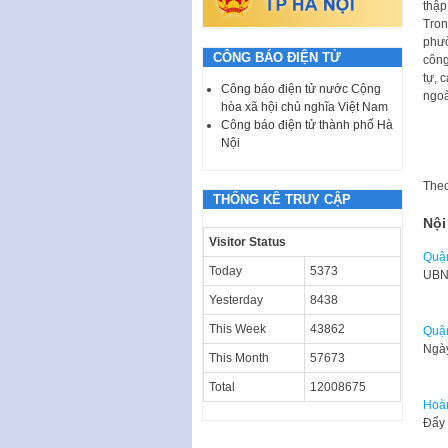
thập
Tron
phườ
CÔNG BÁO ĐIỆN TỬ
công
tự, 
Công báo điện tử nước Cộng
ngoà
hòa xã hội chủ nghĩa Việt Nam
Công báo điện tử thành phố Hà
Nội
The
THỐNG KÊ TRUY CẬP
Nội
Visitor Status
Quận
Today
5373
UBND
Yesterday
8438
This Week
43862
Quận
Ngày
This Month
57673
Total
12008675
Hoàn
Đẩy 