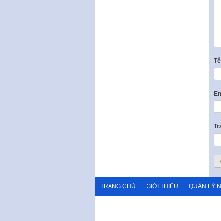
T
Em
Tr
TRANG CHỦ
GIỚI THIỆU
QUẢN LÝ 