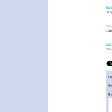
Đặt 
Sáng
Công
Làm 
Quận
Công
Để
Em
Bì