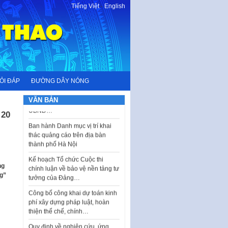
Tiếng Việt
-
English
I. CHỈ TIÊU VÀ VỊ TRÍ VIỆC LÀM
TUYỂN DỤNG LAO ĐỘNG HỢP
ĐỒNG Tổng số chỉ…
Luật Tương trợ tư pháp về dân
ỎI ĐÁP
ĐƯỜNG DÂY NÓNG
sự và Kế hoạch số 187KH-
UBND ngày 0752026 của
VĂN BẢN
UBND…
 20
Ban hành Danh mục vị trí khai
thác quảng cáo trên địa bàn
thành phố Hà Nội
Kế hoạch Tổ chức Cuộc thi
chính luận về bảo vệ nền tảng tư
ng
tưởng của Đảng…
ng”
Công bố công khai dự toán kinh
phí xây dựng pháp luật, hoàn
thiện thể chế, chính…
Quy định về nghiên cứu, ứng
dụng khoa học, công nghệ, đổi