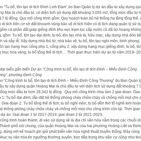
n “Tu bổ, tôn tạo di tích Đình Linh Đàm” do Ban Quản lý dự án đầu tư xây dựng qu
g Mai là chủ đầu tư, có diện tích sử dụng đất khoảng 3.055 m2, tổng mức đầu tư 
17 tỷ đồng. Quy mô công trình gồm: Quy hoạch toàn bộ hệ thống hạ tầng tổng thể,
 di tích trên cơ sở đất khoanh vùng bảo vệ di tích hiện có di tích đang quản lý sử 
gồm cả phần đất giáp giếng đình khu vực trạm lọc cấp nước cũ đã bỏ hoang khôn
, gồm: Tu bổ, tôn tạo đại đình; tu bổ, tôn tạo nhà tả, hữu mạc; xây dựng nhà đón ti
h và sắp lễ; Xây dựng nhà thủ từ, nhà bảo vệ; tu bổ, tôn tạo nghi môn, bình phong; 
tôn tạo hạng mục cổng phụ 1, cổng phụ 2; xây dựng hạng mục giếng đình; tu bổ, tô
 mục hóa vàng; tu bổ tổng thể di tích… Thời gian thực hiện dự án từ năm 2019- 20
đại biểu gắn biển Dự án “Công trình tu bổ, tôn tạo di tích Đình – Miếu Định Công
ợng”, phường Định Công
n “Công trình tu bổ, tôn tạo di tích Đình – Miếu Định Công Thượng” do Ban Quản l
ầu tư xây dựng quận Hoàng Mai là chủ đầu tư với diện tích sử dụng đất khoảng 7.
tổng mức đầu tư hơn 28,342 tỷ đồng. Quy mô công trình chia làm 2 giai đoạn. Giai
 1: Tu bổ đại đình; lắp đặt hệ thống phòng cháy chữa cháy và chống mối mọt cho 
. Giai đoạn 2: Tu bổ tổng thể di tích; tu bổ nghi môn; tu bổ đền thờ tổ nghề kim hoàn
hệ thống phòng cháy chữa cháy và chống mỗi mọt cho công trình còn lại. Thời gian
 dự án: Giai đoạn 1 từ 2017-2019; giai đoạn 2 từ 2021-2023.
công trình hoàn thành, đi vào sử dụng sẽ là địa chỉ văn hóa nằm trong các chuỗi di 
Thành phố nói chung, của quận Hoàng Mai và của hai phường Hoàng Liệt và Định
, đúng với kế hoạch gìn giữ phát triển văn hóa nghệ thuật truyền thống. Đây cũng 
phục vụ văn hóa tín ngưỡng thường xuyên, trực tiếp trong khu dân cư cũng như kh