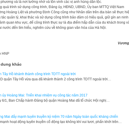
 phương và là nơi tưởng nhớ và tôn vinh các vị anh hùng dân tộc.
g quá trình sử dụng công trình, Đảng ủy, HĐND, UBND, Ủy ban MTTQ Việt Nam
ng Hoàng Liệt và phường Định Công cũng như Nhân dân trên địa bàn sẽ thực hiệ
 tác quản lý, khai thác và sử dụng công trình bảo đảm có hiệu quả, giữ gìn an ninh 
cảnh quan khu vực, để công trình thực sự là địa điểm hấp dẫn của du khách trong v
i nước đến tìm hiểu, nghiên cứu về không gian văn hóa của Hà Nội.
Vương
o
HNP
 dung khác
 Tây Hồ khánh thành công trình TDTT ngoài trời
 quận Tây Hồ vừa qua đã khánh thành 2 công trình TDTT ngoài trời…
 ủy Hoàng Mai: Triển khai nhiệm vụ công tác năm 2017
 6/1, Ban Chấp hành Đảng bộ quận Hoàng Mai đã tổ chức Hội nghị…
g Mai đẩy mạnh tuyên truyền kỷ niệm 70 năm Ngày toàn quốc kháng chiến
mạnh hoạt động tuyên truyền cổ động tạo không khí vui tươi, phấn khởi trên…