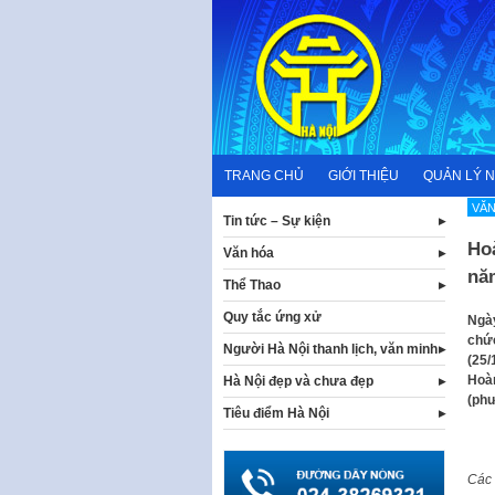
Skip
to
content
TRANG CHỦ
GIỚI THIỆU
QUẢN LÝ 
VĂN
Tin tức – Sự kiện
Ho
Văn hóa
nă
Thể Thao
Quy tắc ứng xử
Ngày
chức
Người Hà Nội thanh lịch, văn minh
(25/
Hoàn
Hà Nội đẹp và chưa đẹp
(ph
Tiêu điểm Hà Nội
Các 