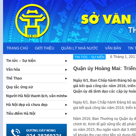
Skip
to
content
TRANG CHỦ
GIỚI THIỆU
QUẢN LÝ NHÀ NƯỚC
VĂN BẢN
TIN 
6 Tháng 1, 201
TIN TỨC - SỰ KIỆN
Tin tức – Sự kiện
Quận ủy Hoàng Mai: Triển
Văn hóa
Thể Thao
Ngày 6/1, Ban Chấp hành Đảng bộ qu
giá kết quả công tác năm 2016, tri
Quy tắc ứng xử
Quận ủy đã lãnh đạo các cấp ủy hoàn 
Người Hà Nội thanh lịch, văn minh
Ngày 6/1, Ban Chấp hành Đảng bộ quậ
Hà Nội đẹp và chưa đẹp
giá kết quả công tác năm 2016, triển 
Tiêu điểm Hà Nội
Năm 2016, Ban Thường vụ Quận ủy đã 
chính trị. Kinh tế giữ vững tốc độ phát
so năm 2015, thu ngân sách đạt 3.480
số khoản thu cao như tiền sử dụng đất