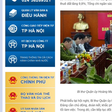
thuê đất tăng 9,8%; Tổng chi ngân sá
Bí
thư Quận ủy Hoàng Mai
Phát biểu tại hội nghị, Bí thư Quận 
Đảng cần chủ động, đoàn kết, khắc ph
lối làm việc. Trong đó, cần tiếp tục 