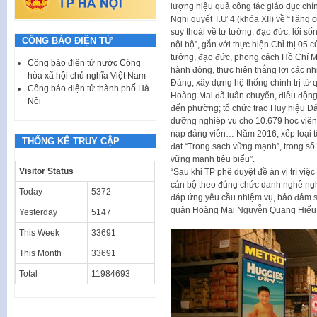
lượng hiệu quả công tác giáo dục chính
Nghị quyết T.Ư 4 (khóa XII) về “Tăng
suy thoái về tư tưởng, đạo đức, lối số
CÔNG BÁO ĐIỆN TỬ
nội bộ”, gắn với thực hiện Chỉ thị 05 
tưởng, đạo đức, phong cách Hồ Chí Mi
Công báo điện tử nước Cộng
hành động, thực hiện thắng lợi các n
hòa xã hội chủ nghĩa Việt Nam
Đảng, xây dựng hệ thống chính trị từ
Công báo điện tử thành phố Hà
Hoàng Mai đã luân chuyển, điều động,
Nội
đến phường; tổ chức trao Huy hiệu Đả
dưỡng nghiệp vụ cho 10.679 học viên;
nạp đảng viên… Năm 2016, xếp loại t
THỐNG KÊ TRUY CẬP
đạt “Trong sạch vững mạnh”, trong s
vững mạnh tiêu biểu”.
Visitor Status
“Sau khi TP phê duyệt đề án vị trí việc 
cán bộ theo đúng chức danh nghề nghi
Today
5372
đáp ứng yêu cầu nhiệm vụ, bảo đảm 
quận Hoàng Mai Nguyễn Quang Hiếu 
Yesterday
5147
This Week
33691
This Month
33691
Total
11984693