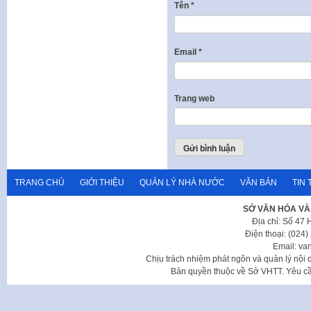
Tên
*
Email
*
Trang web
TRANG CHỦ
GIỚI THIỆU
QUẢN LÝ NHÀ NƯỚC
VĂN BẢN
TIN 
SỞ VĂN HÓA VÀ
Địa chỉ: Số 47
Điện thoại: (024
Email: va
Chịu trách nhiệm phát ngôn và quản lý nộ
Bản quyền thuộc về Sở VHTT. Yêu cầu 