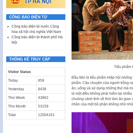
CÔNG BÁO ĐIỆN TỬ
Công báo điện tử nước Cộng
hòa xã hội chủ nghĩa Việt Nam
Công báo điện tử thành phố Hà
Nội
THỐNG KÊ TRUY CẬP
Tiểu phẩm 
Visitor Status
Đầu tiên là tiểu phẩm
Hiệp hội những
Today
859
phẩm. Câu chuyện của người trồng ra
ăn, uống và sử dụng những thứ mà mì
Yesterday
8438
là một điều không phải hiếm tại nhiều
This Week
43862
chuông cảnh tỉnh về thói làm ăn gian 
nhân của một bộ phận không nhỏ nhữn
This Month
53159
Total
12004161