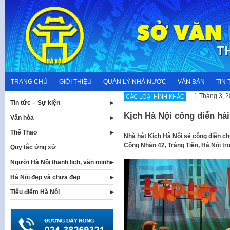
Skip
to
content
TRANG CHỦ
GIỚI THIỆU
QUẢN LÝ NHÀ NƯỚC
VĂN BẢN
TIN 
1 Tháng 3, 
CÁC LOẠI HÌNH KHÁC
Tin tức – Sự kiện
Kịch Hà Nội công diễn hà
Văn hóa
Thể Thao
Nhà hát Kịch Hà Nội sẽ công diễn c
Công Nhân 42, Tràng Tiền, Hà Nội tr
Quy tắc ứng xử
Người Hà Nội thanh lịch, văn minh
Hà Nội đẹp và chưa đẹp
Tiêu điểm Hà Nội