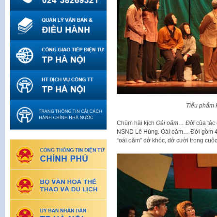
Tiểu phẩm 
Chùm hài kịch
Oái oăm… Đời
của tác
NSND Lê Hùng. Oái oăm… Đời gồm 4 t
“oái oăm” dở khóc, dở cười trong cuộc