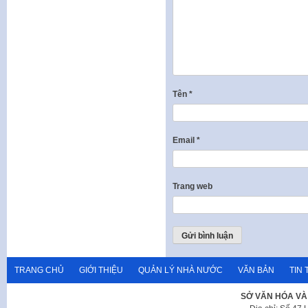
Tên
*
Email
*
Trang web
TRANG CHỦ
GIỚI THIỆU
QUẢN LÝ NHÀ NƯỚC
VĂN BẢN
TIN 
SỞ VĂN HÓA VÀ