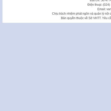
Địa chỉ: Số 47
Điện thoại: (024
Email: va
Chịu trách nhiệm phát ngôn và quản lý nộ
Bản quyền thuộc về Sở VHTT. Yêu cầu 