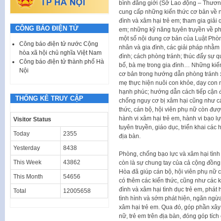
bình đẳng giới (Sở Lao động – Thương
cung cấp những kiến thức cơ bản về n
đình và xâm hại trẻ em; tham gia giải 
CÔNG BÁO ĐIỆN TỬ
em; những kỹ năng tuyên truyền về phò
một số nội dung cơ bản của Luật Phòn
Công báo điện tử nước Cộng
nhân và gia đình, các giải pháp nhằm 
hòa xã hội chủ nghĩa Việt Nam
đình; cách phòng tránh; thúc đẩy sự qu
Công báo điện tử thành phố Hà
bố, bà mẹ trong gia đình… Những kiến
Nội
cơ bản trong hướng dẫn phòng tránh x
mẹ thực hiện nuôi con khỏe, dạy con n
hạnh phúc; hướng dẫn cách tiếp cận đố
THỐNG KÊ TRUY CẬP
chống nguy cơ bị xâm hại cũng như các
thức, cán bộ, hội viên phụ nữ còn được
hành vi xâm hại trẻ em, hành vi bạo 
Visitor Status
tuyên truyền, giáo dục, triển khai các
Today
2355
địa bàn.
Yesterday
8438
Phòng, chống bạo lực và xâm hại tình 
This Week
43862
còn là sự chung tay của cả cộng đồn
Hòa đã giúp cán bộ, hội viên phụ nữ c
This Month
54656
có thêm các kiến thức, cũng như các 
đình và xâm hại tình dục trẻ em, phát 
Total
12005658
tình hình và sớm phát hiện, ngăn ngừa,
xâm hại trẻ em. Qua đó, góp phần xâ
nữ, trẻ em trên địa bàn, đóng góp tíc