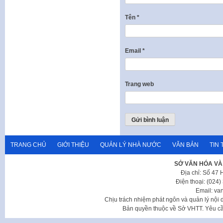
Tên
*
Email
*
Trang web
TRANG CHỦ
GIỚI THIỆU
QUẢN LÝ NHÀ NƯỚC
VĂN BẢN
TIN 
SỞ VĂN HÓA VÀ
Địa chỉ: Số 47
Điện thoại: (024
Email: va
Chịu trách nhiệm phát ngôn và quản lý nộ
Bản quyền thuộc về Sở VHTT. Yêu cầu 