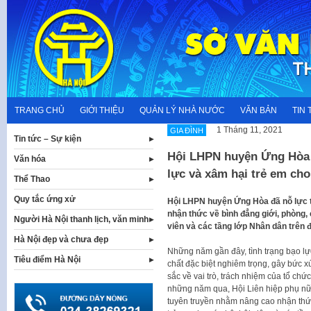
Skip
to
content
TRANG CHỦ
GIỚI THIỆU
QUẢN LÝ NHÀ NƯỚC
VĂN BẢN
TIN 
1 Tháng 11, 2021
GIA ĐÌNH
Tin tức – Sự kiện
Hội LHPN huyện Ứng Hòa 
Văn hóa
lực và xâm hại trẻ em cho
Thể Thao
Quy tắc ứng xử
Hội LHPN huyện Ứng Hòa đã nỗ lực t
nhận thức về bình đẳng giới, phòng,
Người Hà Nội thanh lịch, văn minh
viên và các tầng lớp Nhân dân trên 
Hà Nội đẹp và chưa đẹp
Những năm gần đây, tình trạng bạo lực
Tiêu điểm Hà Nội
chất đặc biệt nghiêm trọng, gây bức x
sắc về vai trò, trách nhiệm của tổ chứ
những năm qua, Hội Liên hiệp phụ nữ
tuyên truyền nhằm nâng cao nhận thức