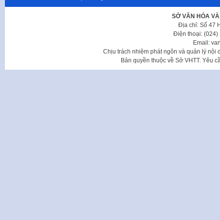
SỞ VĂN HÓA VÀ
Địa chỉ: Số 47
Điện thoại: (024
Email: va
Chịu trách nhiệm phát ngôn và quản lý nộ
Bản quyền thuộc về Sở VHTT. Yêu cầu 