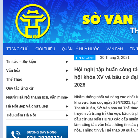
Skip
to
content
TRANG CHỦ
GIỚI THIỆU
QUẢN LÝ NHÀ NƯỚC
VĂN BẢN
TIN 
30 Tháng 3, 2021
TIN NGÀNH
Tin tức – Sự kiện
Hội nghị tập huấn công tá
Văn hóa
hội khóa XV và bầu cử đạ
Thể Thao
2026
Quy tắc ứng xử
Nhằm thống nhất và nâng cao chất lư
Người Hà Nội thanh lịch, văn minh
khu vực bầu cử, ngày 29/3/2021, tại
Hà Nội đẹp và chưa đẹp
Thanh Xuân, Sở Văn hóa và Thể thao 
truyền và trang trí khu vực bầu cử 
Tiêu điểm Hà Nội
bầu cử đại biểu HĐND các cấp nhiệm
làm công tác văn hóa, thông tin các 
hóa, Thông tin và Thể thao 30 quận, h