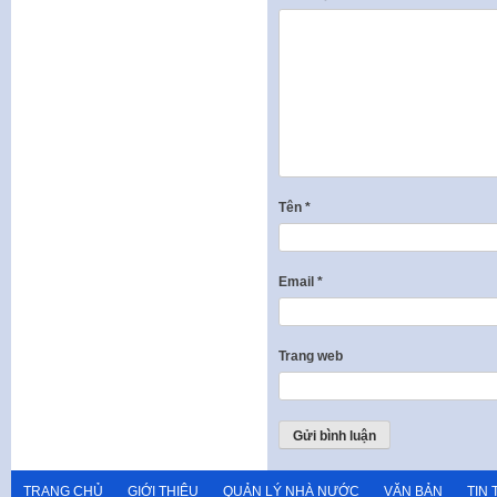
Tên
*
Email
*
Trang web
TRANG CHỦ
GIỚI THIỆU
QUẢN LÝ NHÀ NƯỚC
VĂN BẢN
TIN 