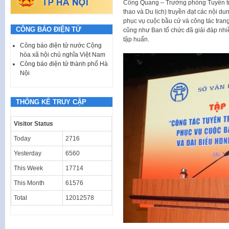
Công Quang – Trưởng phòng Tuyên tr
thao và Du lịch) truyền đạt các nội du
phục vụ cuộc bầu cử và công tác trang 
CÔNG BÁO ĐIỆN TỬ
cũng như Ban tổ chức đã giải đáp nhi
tập huấn.
Công báo điện tử nước Cộng
hòa xã hội chủ nghĩa Việt Nam
Công báo điện tử thành phố Hà
Nội
THỐNG KÊ TRUY CẬP
Visitor Status
Today
2716
Yesterday
6560
This Week
17714
This Month
61576
Total
12012578