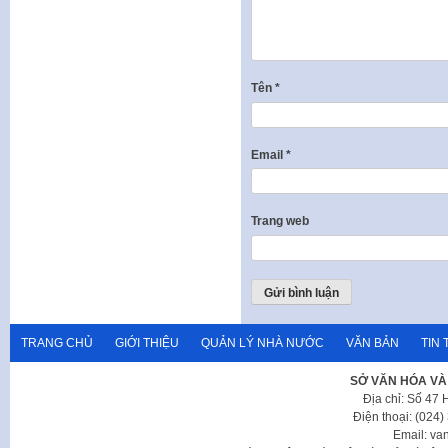
Tên
*
Email
*
Trang web
TRANG CHỦ
GIỚI THIỆU
QUẢN LÝ NHÀ NƯỚC
VĂN BẢN
TIN 
SỞ VĂN HÓA VÀ
Địa chỉ: Số 47
Điện thoại: (024
Email: va