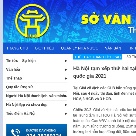
Skip
to
content
TRANG CHỦ
GIỚI THIỆU
QUẢN LÝ NHÀ NƯỚC
VĂN BẢN
TIN 
30 Th
THẾ THAO THÀNH TÍCH CAO
Tin tức – Sự kiện
Hà Nội tạm xếp thứ hai tạ
Văn hóa
quốc gia 2021
Thể Thao
Quy tắc ứng xử
Tại Giải vô địch các CLB bắn súng q
Nội, sau 4 ngày thi đấu, tính đến hết
Người Hà Nội thanh lịch, văn minh
HCV, 3 HCB và 3 HCĐ.
Hà Nội đẹp và chưa đẹp
Chiều 30/3, Giải vô địch các câu lạc 
Tiêu điểm Hà Nội
tại Trung tâm HLTTQG Hà Nội với sự t
toàn quốc. Các VĐV tranh tài ở nội d
nằm, 10m súng trường di động, 25m s
trường hơi hỗn hợp đồng đội, 50m sú