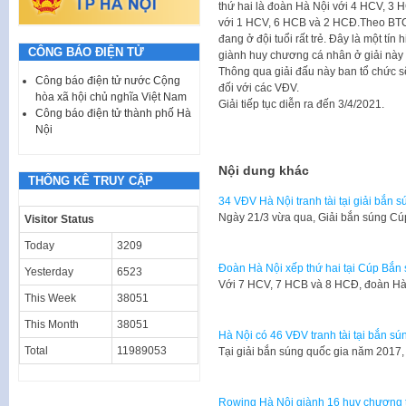
thứ hai là đoàn Hà Nội với 4 HCV, 3
với 1 HCV, 6 HCB và 2 HCĐ.Theo BTC
đang ở đội tuổi rất trẻ. Đây là một tí
CÔNG BÁO ĐIỆN TỬ
giành huy chương cá nhân ở giải này đ
Thông qua giải đấu này ban tổ chức sẽ
Công báo điện tử nước Cộng
đối với các VĐV.
hòa xã hội chủ nghĩa Việt Nam
Giải tiếp tục diễn ra đến 3/4/2021.
Công báo điện tử thành phố Hà
Nội
Nội dung khác
THỐNG KÊ TRUY CẬP
34 VĐV Hà Nội tranh tài tại giải bắn 
Ngày 21/3 vừa qua, Giải bắn súng Cú
Visitor Status
Today
3209
Đoàn Hà Nội xếp thứ hai tại Cúp Bắn
Yesterday
6523
Với 7 HCV, 7 HCB và 8 HCĐ, đoàn Hà 
This Week
38051
This Month
38051
Hà Nội có 46 VĐV tranh tài tại bắn s
Total
11989053
Tại giải bắn súng quốc gia năm 2017,
Rowing Hà Nội giành 16 huy chương tạ