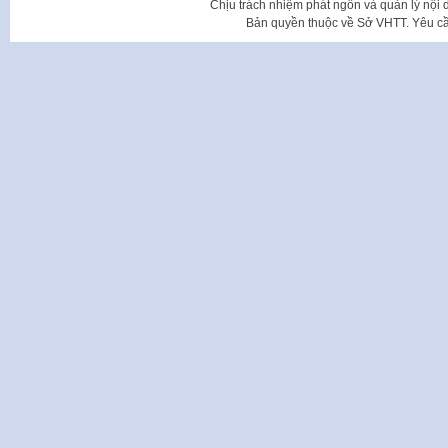
Chịu trách nhiệm phát ngôn và quản lý nộ
Bản quyền thuộc về Sở VHTT. Yêu cầu 