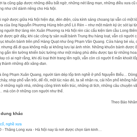
i ta cũng gặp được những điều bất ngờ, những nét lãng mạn, những điều xưa cũ
g như chỉ dành riêng cho Hà Nội.
i ngờ được giữa Hà Nội hiện đại, đèn điện, cửa kính sáng choang lại vẫn có một lò
ửa của ông Nguyễn Phương Hùng trên phố Lò Rèn – như một mảnh ký ức sót lại từ
g người thợ làng rèn Xuân Phương ra Hà Nội rèn các cấu kiện làm cầu Long Biên
gờ được giờ đây, khi các công ty sản xuất bánh Trung thu hàng loạt, vẫn có người 
đục khuôn bánh trên phố Hàng Quạt như ông Phạm Văn Quang. Cửa hàng bé xíu, 
, nhưng đã đi qua không mấy ai không lưu lại ánh nhìn. Những khuôn bánh được 
g gắn lên tường khiến bức tường như một mảng phù điêu được tạo từ những hoa
Hay có ai ngờ rằng, khi đủ loại thời trang lên ngôi, vẫn còn có người tỉ mẩn khoét lố
 thành những đôi xăng-đan.
à ông Phạm Xuân Quang, người làm dép lốp tinh nghề ở phố Nguyễn Biểu… Dòng
chảy, nhịp phố vẫn trôi, để rồi, một lúc nào đó, ta sẽ nhận ra, cái hồn phố không hẳ
ở những ngôi nhà, những công trình kiến trúc, những di tích, những câu chuyện v
 mà còn ở những con người như thế.
Theo Báo Nhân
 dung khác
cổ, nghề xưa
 - Thăng Long xưa - Hà Nội nay là nơi được chọn làm kinh…