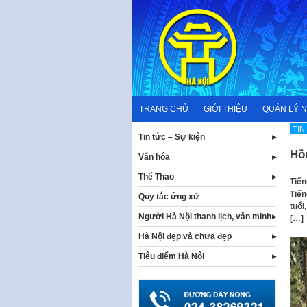
Skip
to
content
TRANG CHỦ
GIỚI THIỆU
QUẢN LÝ 
TIN
Tin tức – Sự kiện
Hồ
Văn hóa
Thể Thao
Tiến
Tiến
Quy tắc ứng xử
tuổi
Người Hà Nội thanh lịch, văn minh
[…]
Hà Nội đẹp và chưa đẹp
Tiêu điểm Hà Nội