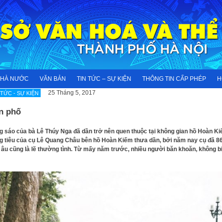
NHÀ NƯỚC
VĂN BẢN
TIN TỨC – SỰ KIỆN
THÔNG TIN CẤP PHÉP
H
25 Tháng 5, 2017
 TỨC - SỰ KIỆN
n phố
g sáo của bà Lê Thúy Nga đã dần trở nên quen thuộc tại không gian hồ Hoàn Ki
g tiêu của cụ Lê Quang Châu bên hồ Hoàn Kiếm thưa dần, bởi năm nay cụ đã 8
, âu cũng là lẽ thường tình. Từ mấy năm trước, nhiều người băn khoăn, không b