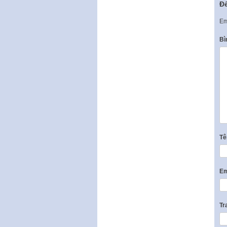
Để
Em
Bì
T
Em
Tr