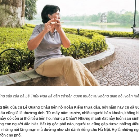
ếng sáo của bà Lê Thúy Nga đã dần trở nên quen thuộc tại không gian hồ Hoàn Ki
g tiêu của cụ Lê Quang Châu bên hồ Hoàn Kiếm thưa dần, bởi năm nay cụ đã 8
, âu cũng là lẽ thường tình. Từ mấy năm trước, nhiều người băn khoăn, không b
này có còn ai thổi tiêu bên hồ, như cụ Châu? Nhưng mảnh đất này luôn sản sinh
g con người đặc biệt. Bất kỳ góc phố nào, người ta cũng gặp được những điều
 những nét lãng mạn mà dường như chỉ dành riêng cho Hà Nội. Họ là những n
hồn cho phố.