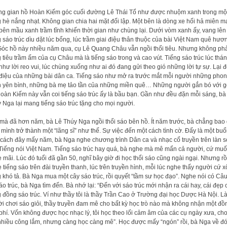
g gian hồ Hoàn Kiếm góc cuối đường Lê Thái Tổ như được nhuộm xanh trong mộ
 hè nắng nhạt. Không gian chia hai mặt đối lập. Một bên là dòng xe hối hả miên m
bên mầu xanh trầm tĩnh khiến thời gian như chùng lại. Dưới vòm xanh ấy, vang lên
g sáo trúc dìu dặt lúc bổng, lúc trầm giai điệu thân thuộc của bài Việt Nam quê hươ
 Góc hồ này nhiều năm qua, cụ Lê Quang Châu vẫn ngồi thổi tiêu. Nhưng không ph
g tiêu trầm ấm của cụ Châu mà là tiếng sáo trong và cao vút. Tiếng sáo trúc lúc thá
 như lời reo vui, lúc chùng xuống như ai đó đang gửi theo gió những lời tự sự. Lại 
 điệu của những bài dân ca. Tiếng sáo như mở ra trước mắt mỗi người những pho
 yên bình, những bà mẹ tảo tần của những miền quê… Những người gắn bó với g
oàn Kiếm này vẫn coi tiếng sáo trúc ấy là bầu bạn. Gần như đều đặn mỗi sáng, bà
 Nga lại mang tiếng sáo trúc tặng cho mọi người.
mà đã hơn năm, bà Lê Thúy Nga ngồi thổi sáo bên hồ. Ít năm trước, bà chẳng bao 
 mình trở thành một “lãng sĩ” như thế. Sự việc đến một cách tình cờ. Đấy là một buổ
 cách đây mấy năm, bà Nga nghe chương trình Dân ca và nhạc cổ truyền trên làn 
Tiếng nói Việt Nam. Tiếng sáo trúc hay quá, bà nghe mà mê mẩn cả người, cứ mu
 mãi. Lúc đó tuổi đã gần 50, nghĩ bây giờ đi học thổi sáo cũng ngài ngại. Nhưng rồ
 tiếng sáo trên đài truyền thanh, lúc trên truyền hình, mỗi lúc nghe thấy người cứ 
 khó tả. Bà Nga mua một cây sáo trúc, rồi quyết “tầm sư học đạo”. Nghe nói có Câu
áo trúc, bà Nga tìm đến. Bà nhớ lại: “Đến với sáo trúc mới nhận ra cái hay, cái đẹp 
 đồng sáo trúc. Ví như thầy tôi là thầy Trần Cao ở Trường đại học Dược Hà Nội. L
i chơi sáo giỏi, thầy truyền đam mê cho bất kỳ học trò nào mà không nhận một đồ
phí. Vốn không được học nhạc lý, tôi học theo lối cảm âm của các cụ ngày xưa, ch
nhiều công lắm, nhưng càng học càng mê”. Học được mấy “ngón” rồi, bà Nga về đ