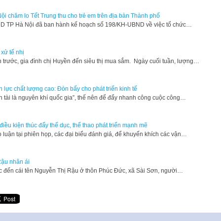
ội chăm lo Tết Trung thu cho trẻ em trên địa bàn Thành phố
 TP Hà Nội đã ban hành kế hoạch số 198/KH-UBND về việc tổ chức…
xử tế nhị
 trước, gia đình chị Huyền đến siêu thị mua sắm. Ngày cuối tuần, lượng…
 lực chất lượng cao: Đòn bẩy cho phát triển kinh tế
n tài là nguyên khí quốc gia”, thế nên để đẩy nhanh công cuộc công…
điều kiện thúc đẩy thể dục, thể thao phát triển mạnh mẽ
 luận tại phiên họp, các đại biểu đánh giá, để khuyến khích các vận…
ậu nhân ái
 đến cái tên Nguyễn Thị Rậu ở thôn Phúc Đức, xã Sài Sơn, người…