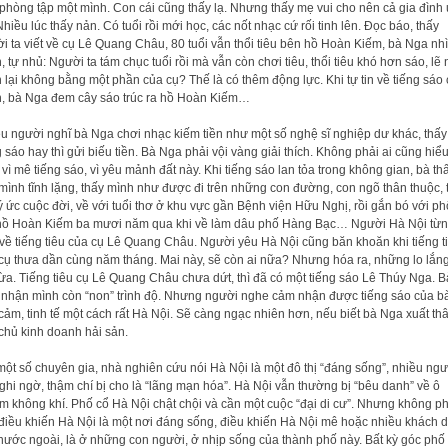
phòng tập một mình. Con cái cũng thấy lạ. Nhưng thấy mẹ vui cho nên cả gia đình
Nhiều lúc thấy nản. Có tuổi rồi mới học, các nốt nhạc cứ rối tinh lên. Đọc báo, thấy
i ta viết về cụ Lê Quang Châu, 80 tuổi vẫn thổi tiêu bên hồ Hoàn Kiếm, bà Nga nhì
, tự nhủ: Người ta tám chục tuổi rồi mà vẫn còn chơi tiêu, thổi tiêu khó hơn sáo, lẽ
 lại không bằng một phần của cụ? Thế là có thêm động lực. Khi tự tin về tiếng sáo
, bà Nga đem cây sáo trúc ra hồ Hoàn Kiếm…
u người nghĩ bà Nga chơi nhạc kiếm tiền như một số nghệ sĩ nghiệp dư khác, thấy
g sáo hay thì gửi biếu tiền. Bà Nga phải vội vàng giải thích. Không phải ai cũng hiể
 vì mê tiếng sáo, vì yêu mảnh đất này. Khi tiếng sáo lan tỏa trong không gian, bà th
mình tĩnh lặng, thấy mình như được đi trên những con đường, con ngõ thân thuộc, 
ý ức cuộc đời, về với tuổi thơ ở khu vực gần Bệnh viện Hữu Nghị, rồi gắn bó với ph
hồ Hoàn Kiếm ba mươi năm qua khi về làm dâu phố Hàng Bạc… Người Hà Nội từn
về tiếng tiêu của cụ Lê Quang Châu. Người yêu Hà Nội cũng băn khoăn khi tiếng t
cụ thưa dần cùng năm tháng. Mai này, sẽ còn ai nữa? Nhưng hóa ra, những lo lắn
hừa. Tiếng tiêu cụ Lê Quang Châu chưa dứt, thì đã có một tiếng sáo Lê Thúy Nga. B
nhận mình còn “non” trình độ. Nhưng người nghe cảm nhận được tiếng sáo của b
 cảm, tinh tế một cách rất Hà Nội. Sẽ càng ngạc nhiên hơn, nếu biết bà Nga xuất thâ
chủ kinh doanh hải sản.
một số chuyên gia, nhà nghiên cứu nói Hà Nội là một đô thị “đáng sống”, nhiều ngư
ghi ngờ, thậm chí bị cho là “lãng mạn hóa”. Hà Nội vẫn thường bị “bêu danh” về ô
m không khí. Phố cổ Hà Nội chật chội và cần một cuộc “đại di cư”. Nhưng không ph
 điều khiến Hà Nội là một nơi đáng sống, điều khiến Hà Nội mê hoặc nhiều khách 
 nước ngoài, là ở những con người, ở nhịp sống của thành phố này. Bất kỳ góc phố