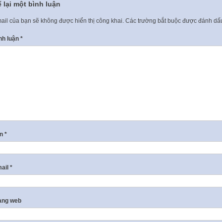
 lại một bình luận
ail của bạn sẽ không được hiển thị công khai.
Các trường bắt buộc được đánh d
nh luận
*
ên
*
ail
*
ang web