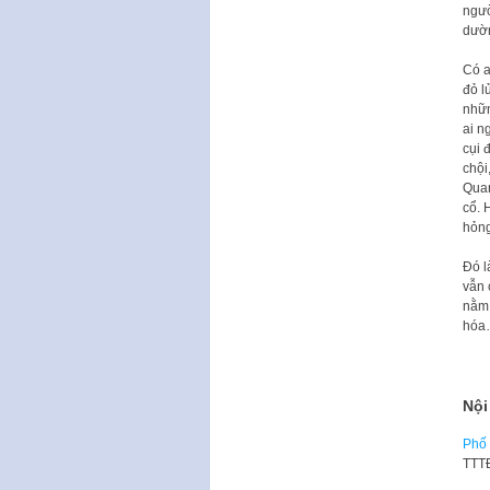
ngườ
dườn
Có a
đỏ l
nhữn
ai n
cụi 
chội
Quan
cổ. 
hỏng
Đó l
vẫn 
nằm 
hóa…
Nội
Phố 
TTTĐ