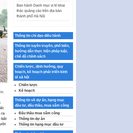
thác quảng cáo trên địa bàn
thành phố Hà Nội
Kế hoạch Tổ chức Cuộc thi
chính luận về bảo vệ nền tảng tư
tưởng của Đảng…
Thông tin chỉ đạo điều hành
Công bố công khai dự toán kinh
phí xây dựng pháp luật, hoàn
Thông tin tuyên truyền, phổ biến,
thiện thể chế, chính…
hướng dẫn thực hiện pháp luật,
chế độ chính sách
Quy định về nghiên cứu, ứng
dụng khoa học, công nghệ, đổi
Chiến lược, định hướng, quy
mới sáng tạo và chuyển…
hoạch, kế hoạch phát triển kinh
Quy định chi tiết và hướng dẫn
tế xã hội
thi hành một số điều của Luật Lý
Chiến lược
lịch tư…
Kế hoạch
ếm.
Sửa đổi, bổ sung một số nội
Thông tin về dự án, hạng mục
dung tại Nghị quyết số 30/NQ-
6
đầu tư, đấu thầu, mua sắm công
CP ngày 24 tháng 02…
iết
Đấu thầu mua sắm công
 ra
Ban hành Chương trình hành
Thông tin dự án
 bất
động của Chính phủ thực hiện
gười
Thông tin hạng mục đầu tư
Nghị quyết số 02-NQ/TW ngày
17…