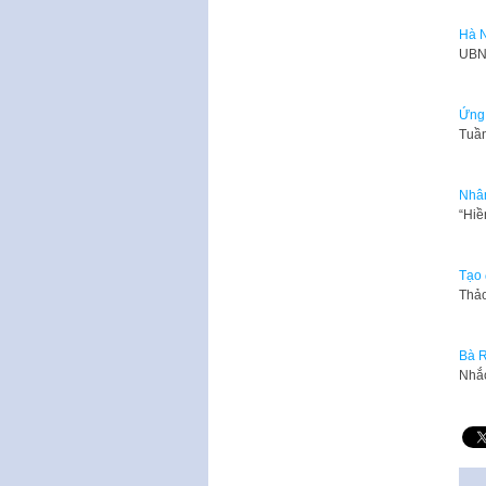
Hà N
UBND
Ứng 
Tuần
Nhân
“Hiề
Tạo 
Thảo
Bà R
Nhắc