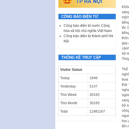
Khôn
sáng
CÔNG BÁO ĐIỆN TỬ
một 
tiến
Công báo điện tử nước Cộng
tôi.
hòa xã hội chủ nghĩa Việt Nam
tiến
Công báo điện tử thành phố Hà
thót
Nội
giai
cảnh
hồ H
THỐNG KÊ TRUY CẬP
Thúy
Thế 
Visitor Status
nghĩ
Today
1846
trưa
Đài 
Yesterday
5147
nghe
This Week
30165
nghe
xang
This Month
30165
bộ s
cộng
Total
11981167
ngườ
học 
tốn 