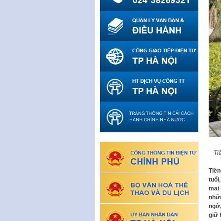
Ti
Tiến
tuổi
mai 
nhữn
ngờ,
giữ 