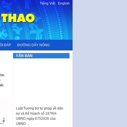
Tiếng Việt
-
English
ỎI ĐÁP
ĐƯỜNG DÂY NÓNG
VĂN BẢN
ếm.
6
iết
Luật Tương trợ tư pháp về dân
sự và Kế hoạch số 187KH-
UBND ngày 0752026 của
UBND…
Ban hành Danh mục vị trí khai