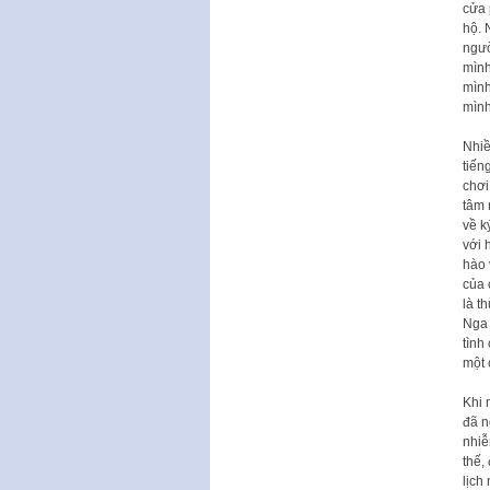
cửa 
hộ. 
ngườ
mình
mình
mình
Nhiề
tiến
chơi
tâm 
về k
với 
hào 
của 
là t
Nga 
tình
một 
Khi 
đã n
nhiễ
thế,
lịch